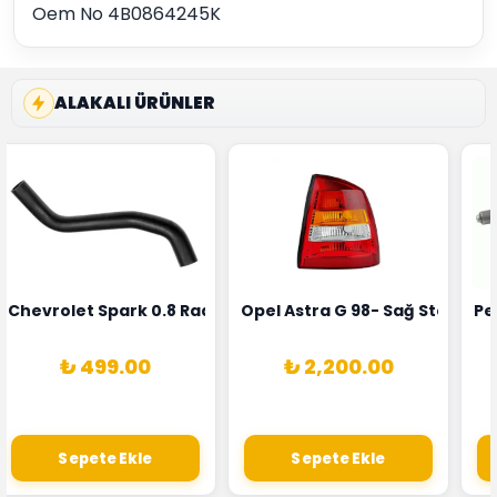
Oem No 4B0864245K
ALAKALI ÜRÜNLER
rka 1628HN-0258010081
 Şarj Alternatörü Valeo Marka 05E903018G
Chevrolet Spark 0.8 Radyatör Üst Hortumu Rapro Marka 
Opel Astra G 98- Sağ Stop La
Pe
₺ 499.00
₺ 2,200.00
Sepete Ekle
Sepete Ekle