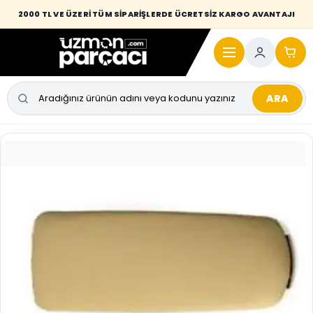
Desi / hacim sınırını aşan kaporta parçalarında taşıma bedeli alıcıya
2000 TL VE ÜZERİ TÜM SİPARİŞLERDE ÜCRETSİZ KARGO AVANTAJI
yansıtılmaktadır.
ARA