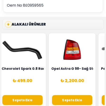
Oem No 8E0959565
ALAKALI ÜRÜNLER
rka 1628HN-0258010081
 Şarj Alternatörü Valeo Marka 05E903018G
Chevrolet Spark 0.8 Radyatör Üst Hortumu Rapro Marka 
Opel Astra G 98- Sağ Stop La
Pe
₺ 499.00
₺ 2,200.00
Sepete Ekle
Sepete Ekle