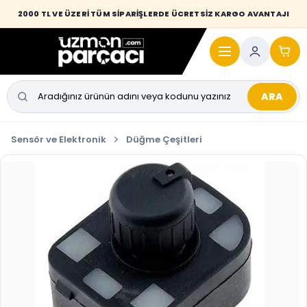
Desi / hacim sınırını aşan kaporta parçalarında taşıma bedeli alıcıya
2000 TL VE ÜZERİ TÜM SİPARİŞLERDE ÜCRETSİZ KARGO AVANTAJI
yansıtılmaktadır.
ARA
Sensör ve Elektronik
Düğme Çeşitleri