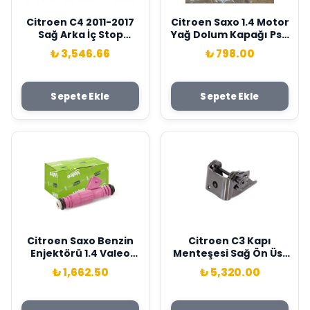
Citroen C4 2011-2017
Citroen Saxo 1.4 Motor
Sağ Arka İç Stop
Yağ Dolum Kapağı Psa
Lambası Hella Marka
Orjinal Marka 0258.64
₺ 3,546.66
₺ 798.00
7453.E5
Sepete Ekle
Sepete Ekle
Citroen Saxo Benzin
Citroen C3 Kapı
Enjektörü 1.4 Valeo
Menteşesi Sağ Ön Üst
Marka 1984.96
Psa Marka 9671886880
₺ 1,662.50
₺ 5,320.00