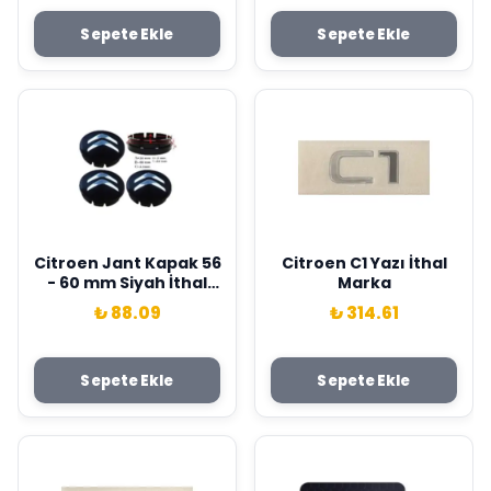
Sepete Ekle
Sepete Ekle
Citroen Jant Kapak 56
Citroen C1 Yazı İthal
- 60 mm Siyah İthal
Marka
Marka 8911D
₺ 88.09
₺ 314.61
Sepete Ekle
Sepete Ekle