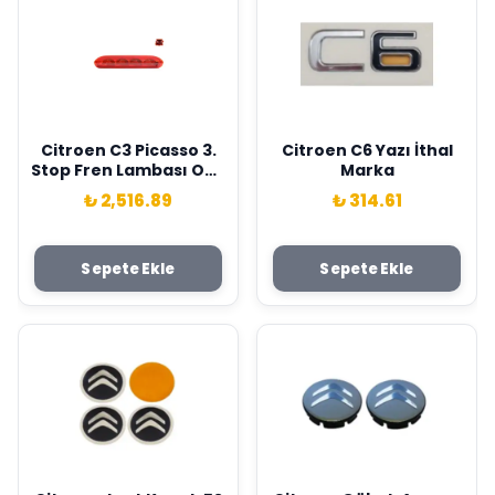
Citroen C3 Picasso 3.
Citroen C6 Yazı İthal
Stop Fren Lambası Oek
Marka
Orjinal 9681854380
₺ 2,516.89
₺ 314.61
Sepete Ekle
Sepete Ekle