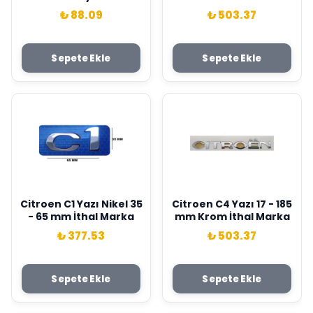
Marka 8911C
₺ 88.09
₺ 503.37
Sepete Ekle
Sepete Ekle
Citroen C1 Yazı Nikel 35
Citroen C4 Yazı 17 - 185
- 65 mm İthal Marka
mm Krom İthal Marka
₺ 377.53
₺ 503.37
Sepete Ekle
Sepete Ekle