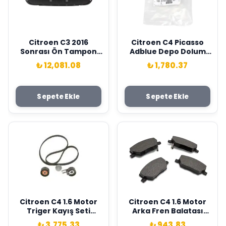
Citroen C3 2016
Citroen C4 Picasso
Sonrası Ön Tampon
Adblue Depo Dolum
Orta Izgarası Orijinal
Kapağı Orijinal PSA
₺ 12,081.08
₺ 1,780.37
PSA (MOPAR)
163199998
98335045XT
Sepete Ekle
Sepete Ekle
Citroen C4 1.6 Motor
Citroen C4 1.6 Motor
Triger Kayış Seti
Arka Fren Balatası
Eurorepar Marka
Delphi Marka 4254.C1
₺ 3,775.33
₺ 943.83