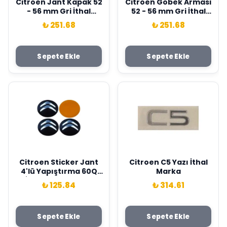
Citroen Jant Kapak 52
Citroen Göbek Arması
- 56 mm Gri İthal
52 - 56 mm Gri İthal
Marka 8911
Marka 8911A
₺ 251.68
₺ 251.68
Sepete Ekle
Sepete Ekle
Citroen Sticker Jant
Citroen C5 Yazı İthal
4'lü Yapıştırma 60Q
Marka
İthal Marka J1033
₺ 125.84
₺ 314.61
Sepete Ekle
Sepete Ekle