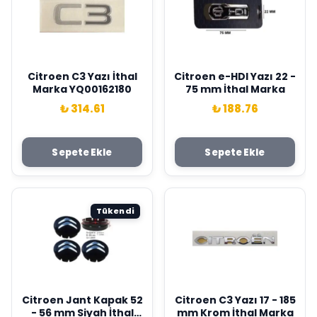
Citroen C3 Yazı İthal
Citroen e-HDI Yazı 22 -
Marka YQ00162180
75 mm İthal Marka
₺ 314.61
₺ 188.76
Sepete Ekle
Sepete Ekle
Tükendi
Citroen Jant Kapak 52
Citroen C3 Yazı 17 - 185
- 56 mm Siyah İthal
mm Krom İthal Marka