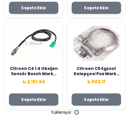
Sepete Ekle
Sepete Ekle
Citroen C4 1.4 Oksijen
Citroen C5 Egzost
Sensör Bosch Marka
Kelepçesi Psa Marka
1618.Z7
1692660180
₺ 2,151.94
₺ 502.11
Sepete Ekle
Sepete Ekle
Yükleniyor