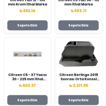
Citroen Yazı 12 - 135
Citroen C3 Yazı 30 - 113
mm Krom İthal Marka
mm İthal Marka
₺ 692.14
₺ 553.71
Sepete Ekle
Sepete Ekle
Citroen C5 - X7 Yazısı
Citroen Berlingo 2019
30 - 225 mm İthal
Sonrası Orta Konsol
Marka
İthal Marka 7591.70
₺ 503.37
₺ 3,271.95
Sepete Ekle
Sepete Ekle