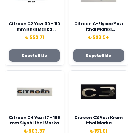
Citroen C2 Yazı 30 - 110
Citroen C-Elysee Yazı
mm İthal Marka
İthal Marka
8665.AW
9678485180
₺ 553.71
₺ 528.54
Sepete Ekle
Sepete Ekle
Citroen C4 Yazı 17 - 185
Citroen C3 Yazı Krom
mm Siyah İthal Marka
İthal Marka
₺ 503.37
₺ 151.01