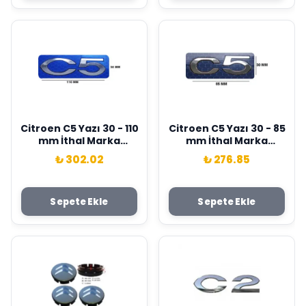
Citroen C5 Yazı 30 - 110
Citroen C5 Yazı 30 - 85
mm İthal Marka
mm İthal Marka
8666.28
98041607VD
₺ 302.02
₺ 276.85
Sepete Ekle
Sepete Ekle