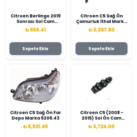
Citroen Berlingo 2019
Citroen C5 Sağ Ön
Sonrası Sol Cam
Çamurluk İthal Marka
Kaldırma Düğme
7841.S1
₺ 956.41
₺ 3,397.80
Çerçevesi Orijinal
Mopar 98167923ZD
Sepete Ekle
Sepete Ekle
Citroen C5 Sağ Ön Far
Citroen C5 (2008 -
Depo Marka 6206.43
2015) Sol Ön Cam
Açma Düğmesi
₺ 6,921.45
₺ 3,724.00
Rockswell Marka
6490QY