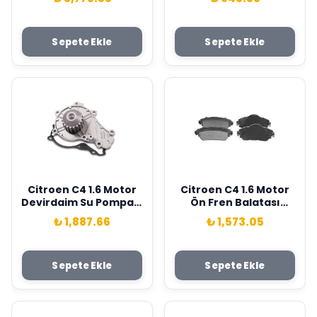
1608747480
Sepete Ekle
Sepete Ekle
Citroen C4 1.6 Motor
Citroen C4 1.6 Motor
Devirdaim Su Pompası
Ön Fren Balatası
Skf Marka 1609417680
Delphi Marka 4254.A9
₺ 1,887.66
₺ 1,573.05
Sepete Ekle
Sepete Ekle