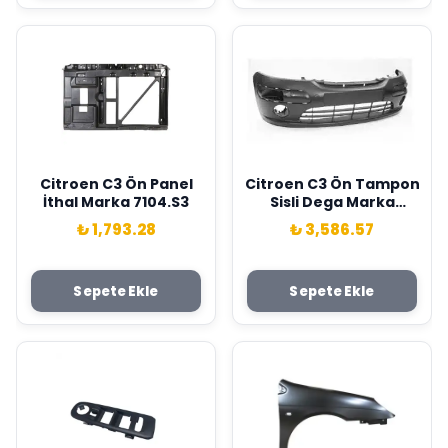
Citroen C3 Ön Panel
Citroen C3 Ön Tampon
İthal Marka 7104.S3
Sisli Dega Marka
7401.V2
₺ 1,793.28
₺ 3,586.57
Sepete Ekle
Sepete Ekle