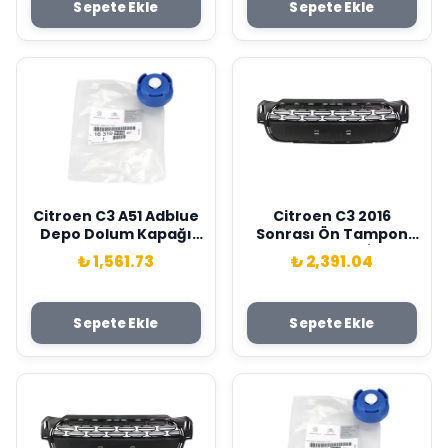
Sepete Ekle
Sepete Ekle
Citroen C3 A51 Adblue
Citroen C3 2016
Depo Dolum Kapağı
Sonrası Ön Tampon
Orijinal PSA 163199998
Orta Izgarası İthal
₺ 1,561.73
₺ 2,391.04
Marka 98335045XT
Sepete Ekle
Sepete Ekle