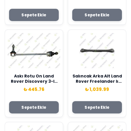
LR051617
LR078657
Sepete Ekle
Sepete Ekle
Askı Rotu On Land
Salıncak Arka Alt Land
Rover Discovery 3-Iv
Rover Freelander Iı
L319 09>18 Teknorot
L359 Range Rover
₺ 445.76
₺ 1,039.99
LR014145
Evoque L538 Teknorot
LR032308
Sepete Ekle
Sepete Ekle