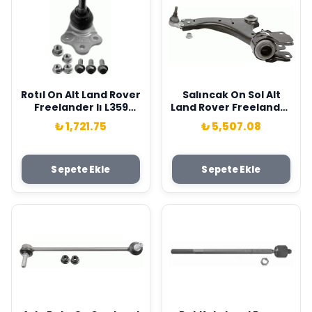
Rotıl On Alt Land Rover
Salıncak On Sol Alt
Freelander Iı L359
Land Rover Freelander
07>14 Lemforder
Iı L359 07>14
₺ 1,721.75
₺ 5,507.08
LR007205-LR007206
Lemforder LR007206
Sepete Ekle
Sepete Ekle