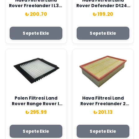
Hava Filtresi Land
Hava Filtresi Land
Rover Freelander I L314
Rover Defender Dt244
Discovery Iı L318 Range
L316 2.2 Td4 07>16
₺ 200.70
₺ 199.20
Rover Iı P38A Sardes
Sardes PHE500060
LR027408
Sepete Ekle
Sepete Ekle
Polen Filtresi Land
Hava Filtresi Land
Rover Range Rover Iı
Rover Freelander 2
P38A 94>02 Sardes
224Dt L359 Td4 06>14
₺ 295.99
₺ 201.13
LR030219
Sardes LR005816
Sepete Ekle
Sepete Ekle