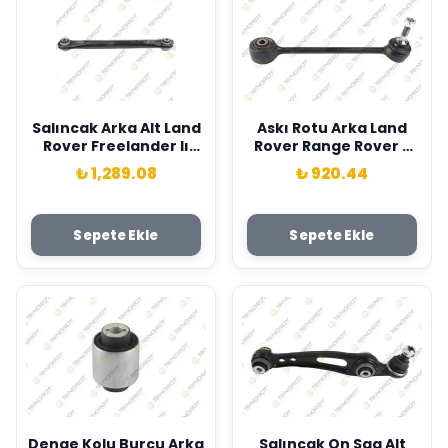
Salıncak Arka Alt Land
Askı Rotu Arka Land
Rover Freelander Iı
Rover Range Rover 3
L359 Range Rover
Vogue L322 02>12
₺ 1,289.08
₺ 920.44
Evoque L538 Teknorot
Teknorot RGD500180
LR002576
Sepete Ekle
Sepete Ekle
Denge Kolu Burcu Arka
Salıncak On Sag Alt