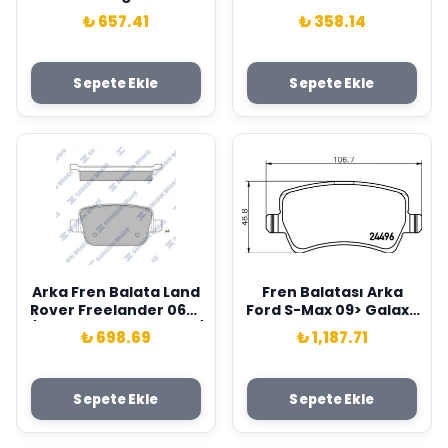
Evoque L551 L538
L462 L550 Defender
₺ 657.41
₺ 358.14
Discovery Sport L550
L663 Range Rover L494
15> . Jaguar E-Pace
L560 L551 L53 8 . Jaguar
X540 17> Purflux
E-Pace X540 F-Pace
Sepete Ekle
Sepete Ekle
LR071942-T2H8107
X761 Xe X760 Xf Iı X260
Purflux LR073669-
JDE37128
Arka Fren Balata Land
Fren Balatası Arka
Rover Freelander 06->
Ford S-Max 09> Galaxy
/ Ford Mondeo Iv 07-> /
3 06> . Volvo S60 10>
₺ 698.69
₺ 1,187.71
Focus Iı. Galaxy Iı. S-
S80 06> V60 V70 06>
Max / Vol Vo S80 10->.
Xc60 08> Xc70 0 6> .
Xc70 07-> Sangsın
Land Rover Freelander
Sepete Ekle
Sepete Ekle
1477803-1459408-
Iı L359 Range Rover
1439867
Evoque L538 Sangsın
6G912M008FD-