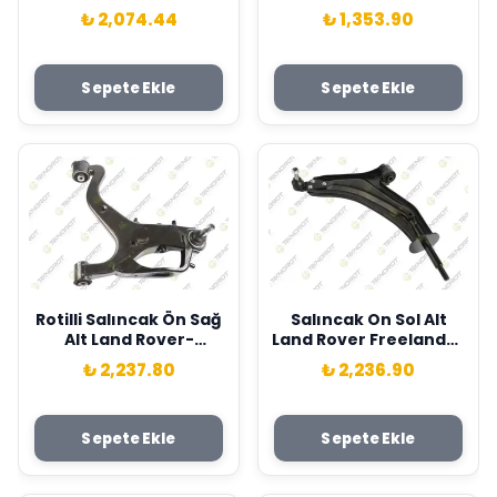
Rover Vogue L322
Rover Evoque L551-
₺ 2,074.44
₺ 1,353.90
02>12 Rotılsız Teknorot
2018- Teknorot
LR018344
J9C1348-J9C6195
Sepete Ekle
Sepete Ekle
Rotilli Salıncak Ön Sağ
Salıncak On Sol Alt
Alt Land Rover-
Land Rover Freelander
Discovery 3 Taa-
I L314 98>06 Teknorot
₺ 2,237.80
₺ 2,236.90
2004-2009- Teknorot
RBJ102450
LR075994
Sepete Ekle
Sepete Ekle