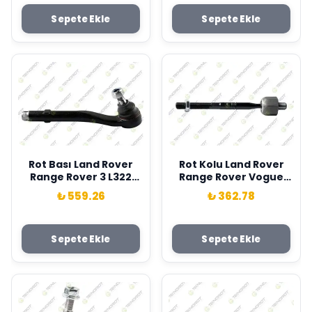
LR024474-J9C1154
Sepete Ekle
Sepete Ekle
Rot Bası Land Rover
Rot Kolu Land Rover
Range Rover 3 L322
Range Rover Vogue
02>12 Teknorot
L322 02>12 Teknorot
₺ 559.26
₺ 362.78
QJB500050
QJB500060
Sepete Ekle
Sepete Ekle