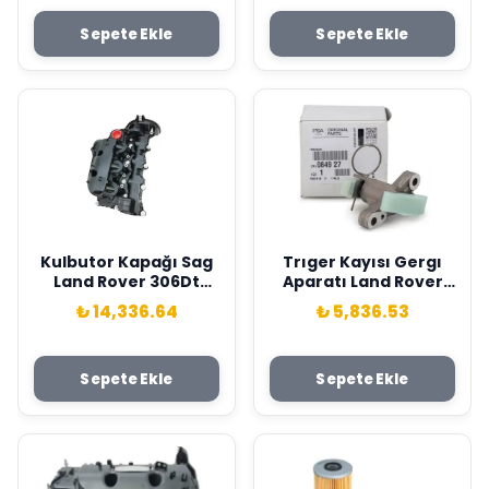
2.2Hdı 06>Land Rover
X200 Xf I X250 Xj X350
Sepete Ekle
Sepete Ekle
Defender-Ducato Psa
X358 Xj X351 . Peugeot
4C1Q6211AAA-
P407-P607-C5-C6 2.7-
9808034380
3.0 Hdı Psa 0816.G9-
1316113-C2S30215
Kulbutor Kapağı Sag
Trıger Kayısı Gergı
Land Rover 306Dt
Aparatı Land Rover
Discovery L319 L462
276Dt 306Dt Discovery
₺ 14,336.64
₺ 5,836.53
Range Rover L322 L405
L319 L462 Range Rover
L320 L494 L560 . Jagu
L405 L494 L560 .
Ar Xf I X250 Xj X351 Xf
Jaguar S-Type 2 X200
Sepete Ekle
Sepete Ekle
Sportbrake X250 X260
Xf I X250 Xj X350 X358
Contalı Psa LR105957-
Xj X351 . Peugeot P407-
JDE38263
P607-C5-C6 2.7-3.0
Hdı Psa 0849.27-
1316113-C2S30215