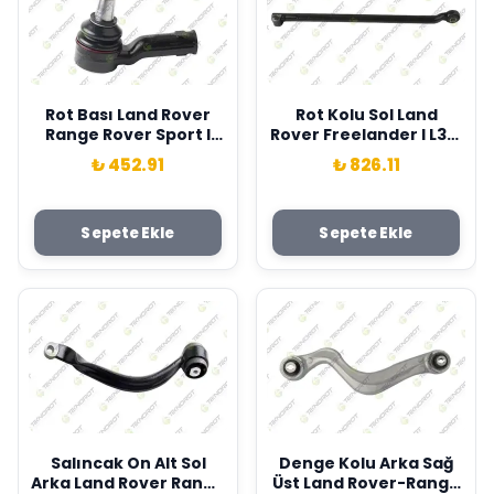
Rot Bası Land Rover
Rot Kolu Sol Land
Range Rover Sport I
Rover Freelander I L314
L320 09>13 Teknorot
Teknorot QFK000080
₺ 452.91
₺ 826.11
QJB500070
Sepete Ekle
Sepete Ekle
Salıncak On Alt Sol
Denge Kolu Arka Sağ
Arka Land Rover Range
Üst Land Rover-Range