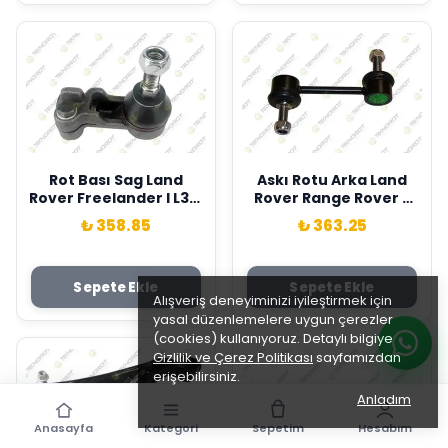
Rot Bası Sag Land
Askı Rotu Arka Land
Rover Freelander I L314
Rover Range Rover 3
98>06 Teknorot
Vogue L322 02>12
₺ 358.85
₺ 363.25
QJB100220
Teknorot LR030048
Sepete Ekle
Sepete Ekle
Alışveriş deneyiminizi iyileştirmek için
yasal düzenlemelere uygun çerezler
(cookies) kullanıyoruz. Detaylı bilgiye
Gizlilik ve Çerez Politikası
sayfamızdan
erişebilirsiniz.
Anladım
Anasayfa
Kategori
Sepetim
Hesabım