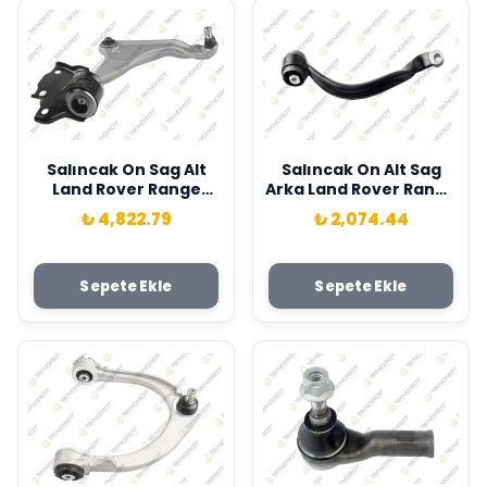
Salıncak On Sag Alt
Salıncak On Alt Sag
Land Rover Range
Arka Land Rover Range
Rover Evoque L538
Rover Vogue L322
₺ 4,822.79
₺ 2,074.44
11>19 Teknorot
02>12 Rotılsız Teknorot
LR078656
LR018343
Sepete Ekle
Sepete Ekle