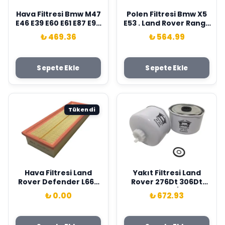
Hava Filtresi Bmw M47
Polen Filtresi Bmw X5
E46 E39 E60 E61 E87 E90
E53 . Land Rover Range
E91 E83 . Land Rover
Rover 3 L322 02>12
₺ 469.36
₺ 564.99
Freelander 1 204D3
Karbonlu Sardes
L314 Sardes
64312218428-LR032199
13712246997-LR007478
Sepete Ekle
Sepete Ekle
Tükendi
Hava Filtresi Land
Yakıt Filtresi Land
Rover Defender L663
Rover 276Dt 306Dt
19> Sardes LR129322
Discovery 3/4 L319 .
₺ 0.00
₺ 672.93
Range Rover Sport 1/2
L320 R.R Sport 2 L320
13> Sardes LR009705