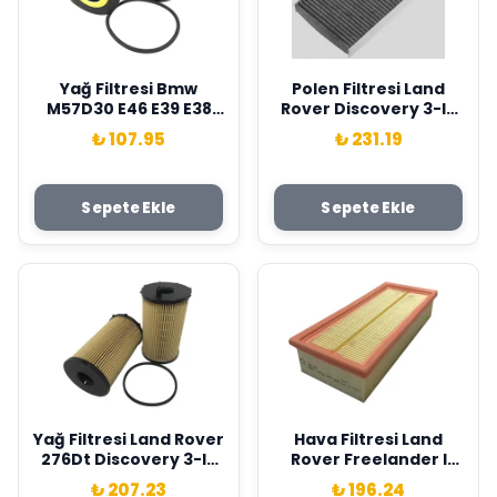
Yağ Filtresi Bmw
Polen Filtresi Land
M57D30 E46 E39 E38
Rover Discovery 3-Iv
E53 . Land Rover Range
L319 Range Rover Sport
₺ 107.95
₺ 231.19
Rover 3 306D1 L322
I L320 Karbonlu Sardes
Sardes 11422247392-
LR170345
LPZ000020
Sepete Ekle
Sepete Ekle
Yağ Filtresi Land Rover
Hava Filtresi Land
276Dt Discovery 3-Iv
Rover Freelander I
L319 Range Rover Sport
18K4F 20T2N 204D3
₺ 207.23
₺ 196.24