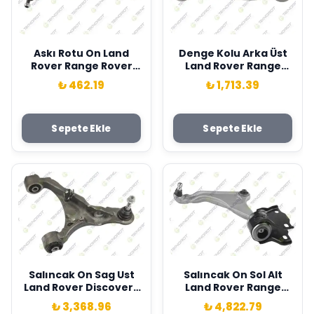
Askı Rotu On Land
Denge Kolu Arka Üst
Rover Range Rover
Land Rover Range
L320 L322 Teknorot
Rover Velar 2017-
₺ 462.19
₺ 1,713.39
LR073340
Teknorot LR105961
Sepete Ekle
Sepete Ekle
Salıncak On Sag Ust
Salıncak On Sol Alt
Land Rover Discovery
Land Rover Range
3 L319 Range Rover
Rover Evoque L538
₺ 3,368.96
₺ 4,822.79
Sport I L320 Teknorot
11>19 Teknorot