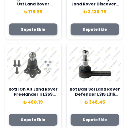
Üst Land Rover
Land Rover Discovery
Discovery Sport L550
L462 Range Rover L494
₺ 179.89
₺ 3,138.75
2019- Teknorot
L405 L538 Teknorot
J9C1348-J9C6195-
LR045242
J9C1717
Sepete Ekle
Sepete Ekle
Rotıl On Alt Land Rover
Rot Bası Sol Land Rover
Freelander Iı L359
Defender L315 L316
07>14 Teknorot
Discovery Lj L318 Range
₺ 460.19
₺ 348.45
LR007205-LR007206
Rover I Teknorot
RTC5870
Sepete Ekle
Sepete Ekle