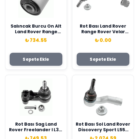
Salıncak Burcu On Alt
Rot Bası Land Rover
Land Rover Range
Range Rover Velar
Rover 3 Vogue L322
L560 . Jaguar F-Pace
₺ 734.55
₺ 0.00
02>12 Lemforder
X761 Lemforder
RBX000070
LR111480-T4A28746
Sepete Ekle
Sepete Ekle
Rot Bası Sag Land
Rot Bası Sol Land Rover
Rover Freelander I L314
Discovery Sport L550
98>06 Lemforder
Range Rover Evoque
₺ 749.53
₺ 2,074.59