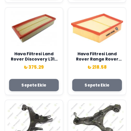
Hava Filtresi Land
Hava Filtresi Land
Rover Discovery L319
Rover Range Rover
L462 Range Rover L405
Evoque L551 L538
₺ 375.29
₺ 218.58
L494 Sardes LR161843
Discovery Sport L550
15> . Jaguar E-Pace
X540 17> Sardes
Sepete Ekle
Sepete Ekle
LR071942-T2H8107