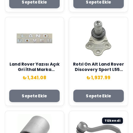
Sepete Ekle
Sepete Ekle
Land Rover Yazısı Açık
Rotıl On Alt Land Rover
Gri İthal Marka
Discovery Sport L550
LR002213
Range Rover Evoque
₺ 1,341.08
₺ 1,937.99
L538 . Jaguar E-Pace
X540 Lemforder
LR060046
Sepete Ekle
Sepete Ekle
Tükendi