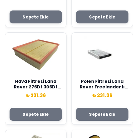
I L320 . Jaguar S-Type
L314 98>06 . Honda
Iı X200 Xf I X250 Xj
Accord 96>98 Sardes
X350 X358 Sardes
ESR4103-17220P5TG00
Sepete Ekle
Sepete Ekle
1311289-C2S29685
Hava Filtresi Land
Polen Filtresi Land
Rover 276Dt 306Dt
Rover Freelander Iı
Discovery 3-Iv L319
L359 Discovery Sport
₺ 231.36
₺ 231.36
Range Rover L405 L320
L550 Range Rover
Sardes PHE000112
Evoque L538 . Volvo Xc
60 V70 Xc70 S80
Sepete Ekle
Sepete Ekle
Karbonlu Sardes
LR056138-C2Z32298-
30733893