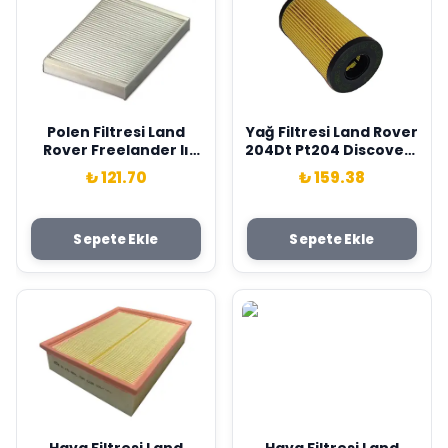
Polen Filtresi Land
Yağ Filtresi Land Rover
Rover Freelander Iı
204Dt Pt204 Discovery
L359 Discovery Sport
L462 L550 Defender
₺ 121.70
₺ 159.38
L550 Range Rover
L663 Range Rover L494
Evoque L538 . Volvo Xc
L560 L551 L53 8 . Jaguar
60 V70 Xc70 S80
E-Pace X540 F-Pace
Sepete Ekle
Sepete Ekle
Sardes LR056138-
X761 Xe X760 Xf Iı X260
C2Z32298-30733893
Sardes LR073669-
JDE37128