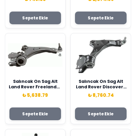
QJB100220
L538 . Jaguar E-Pace
X540 Lemforder
LR027570-T4N20185
Sepete Ekle
Sepete Ekle
Salıncak On Sag Alt
Salıncak On Sag Alt
Land Rover Freelander
Land Rover Discovery
Iı L359 07>14
Sport L550 Range
₺ 5,638.79
₺ 8,760.74
Lemforder LR007205
Rover Evoque L538 .
Jaguar E-Pace X540
Lemforder LR117140
Sepete Ekle
Sepete Ekle