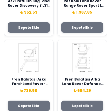
Askı Rotu On Sag Land
Rot Kolu Land Rover
Rover Discovery 3 L319
Range Rover Sport I
Range Rover Sport I
L320 06>13 Lemforder
₺ 952.53
₺ 1,967.85
L320 Lemforder
QFK500030
RBM500140
Sepete Ekle
Sepete Ekle
Fren Balatası Arka
Fren Balatası Arka
Ford-Land Rover-
Land Rover Defender
Volvo Mondeo-
L315 L316 Kale-Balata
₺ 739.50
₺ 684.29
Galaxy-Smax-
SFP000280
Freelander-S60 07> Vo
S80 Iı 06> S80 07> V70
Sepete Ekle
Sepete Ekle
06> V70 07> Xc70 06> .
Land Rover Freelander