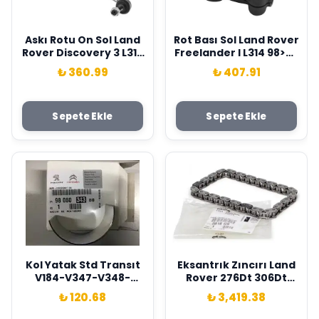
Askı Rotu On Sol Land
Rot Bası Sol Land Rover
Rover Discovery 3 L319
Freelander I L314 98>06
Range Rover Sport I
Kapımsan QJB100230
₺ 360.99
₺ 407.91
L320 Kapımsan
RBM500150
Sepete Ekle
Sepete Ekle
Kol Yatak Std Transıt
Eksantrık Zıncırı Land
V184-V347-V348-
Rover 276Dt 306Dt
V362-V363 01> 17
Discovery L319 L462
₺ 120.68
₺ 3,419.38
Ranger 11> 2.2 Tdcı -
Range Rover L405 L494
Boxer Jumper Ducato
L560 . Jaguar S-T Ype 2