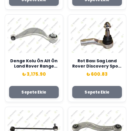
Denge Kolu Ön Alt Ön
Rot Bası Sag Land
Land Rover Range
Rover Discovery Sport
Rover Velar 17 >
L550 Range Rover
₺ 3,175.90
₺ 600.83
Teknorot T4A1012
Evoque L538 . Jaguar
E-Pace X540 Teknorot
LR026267-T4N20184
Sepete Ekle
Sepete Ekle