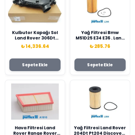
Kulbutor Kapağı Sol
Yağ Filtresi Bmw
Land Rover 306Dt
M51D25 E34 E36 . Land
Discovery L319 L462
Rover Range Rover Iı
₺ 14,336.64
₺ 285.76
Range Rover L322 L405
P38A . Opel Omega B
L320 L494 L560 . Jagu
94>03 Purflux
Ar Xf I X250 Xj X351 Xf
11422244332-STC2180-
Sepete Ekle
Sepete Ekle
Sportbrake X250 X260
650303
Contalı Psa LR105956-
JDE36141
Hava Filtresi Land
Yağ Filtresi Land Rover
Rover Range Rover
204Dt Pt204 Discovery