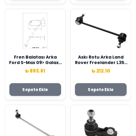
Iı L359 Kale-Balata
6G91 2M008 GB-
LR003655-30671576
Fren Balatası Arka
Askı Rotu Arka Land
Ford S-Max 09> Galaxy
Rover Freelander L359
3 06> . Volvo S60 10>
Range Rover Evoque
₺ 893.61
₺ 212.10
S80 06> V60 V70 06>
L538 Kapımsan
Xc60 08> Xc70 0 6> .
LR002876
Land Rover Freelander
Sepete Ekle
Sepete Ekle
Iı L359 Range Rover
Evoque L538 Kale-
Balata 6G912M008FD-
30794554-LR027129