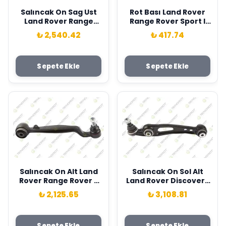
Salıncak On Sag Ust
Rot Bası Land Rover
Land Rover Range
Range Rover Sport I
Rover Iv L405 Teknorot
L320 06>13 Teknorot
₺ 2,540.42
₺ 417.74
LR148192
LR010675
Sepete Ekle
Sepete Ekle
Salıncak On Alt Land
Salıncak On Sol Alt
Rover Range Rover 3
Land Rover Discovery
Vogue L322 02>12
L462 Range Rover L494
₺ 2,125.65
₺ 3,108.81
Teknorot RBJ500920
L405 L538 Teknorot
LR045243
Sepete Ekle
Sepete Ekle