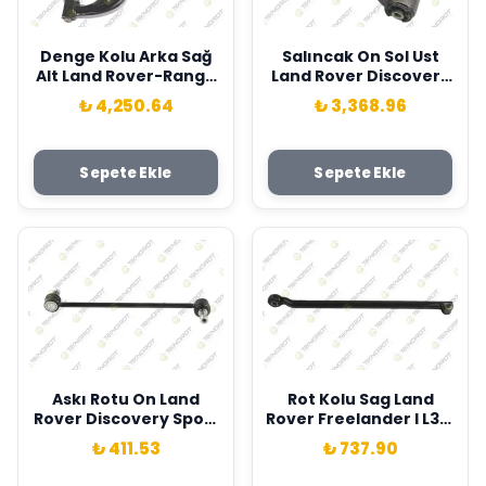
Denge Kolu Arka Sağ
Salıncak On Sol Ust
Alt Land Rover-Range
Land Rover Discovery
Rover Sport I-L320-
3 L319 Range Rover
₺ 4,250.64
₺ 3,368.96
2005-2013- Teknorot
Sport I L320 Teknorot
LR019977
LR051618
Sepete Ekle
Sepete Ekle
Askı Rotu On Land
Rot Kolu Sag Land
Rover Discovery Sport
Rover Freelander I L314
L550 Range Rover
Teknorot QFK000070
₺ 411.53
₺ 737.90
Evoque L538 . Jaguar
E-Pace X540 Teknorot