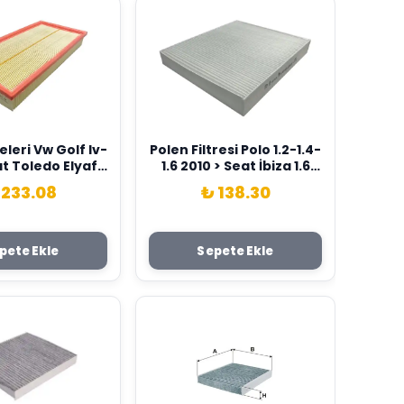
eleri Vw Golf Iv-
Polen Filtresi Polo 1.2-1.4-
t Toledo Elyaflı
1.6 2010 > Seat İbiza 1.6
s 1J0129620A
2011 > Sardes 6R0820367
 233.08
₺ 138.30
pete Ekle
Sepete Ekle