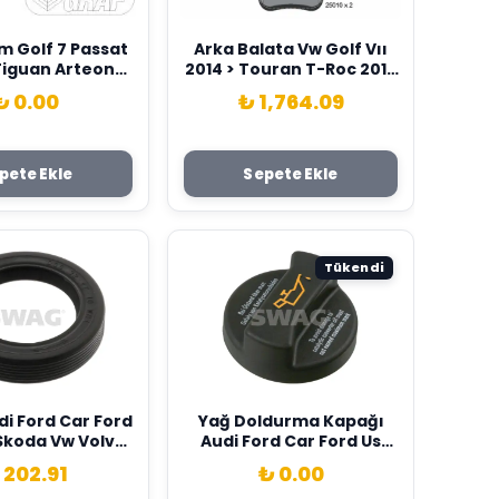
m Golf 7 Passat
Arka Balata Vw Golf Vıı
Tiguan Arteon
2014 > Touran T-Roc 2018
n Audi A1 A3 Q2
> Audi A3 2014 >2020 Q2
₺ 0.00
₺ 1,764.09
ra Formentor
2016 > Tt 2018 > Seat
uperb 3 Kodıaq
Ateca 2016 > Leon 2014-
tavıa 3 Octavıa
2020 Skoda Super B 2015
ı 2017 Daca-Dada-
> Karoq 2016 > Textar
pete Ekle
Sepete Ekle
-Dpca Graf
8V0698451-5Q0698451C-
11K-05E121006F
3Q0698451F
Tükendi
i Ford Car Ford
Yağ Doldurma Kapağı
Skoda Vw Volvo
Audi Ford Car Ford Us
ag 026103085-
Seat Skoda Vw Volvo Car
 202.91
₺ 0.00
5D-026103085E-
Swag 026103485-