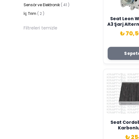
Sensör ve Elektronik
(
41
)
İç Trim
(
2
)
Seat Leon W
A3 Şarj Alter
Filtreleri temizle
Marka 05
₺ 70,
Sepete
Seat Cordob
Karbonlu 
Kraftvol
₺ 25