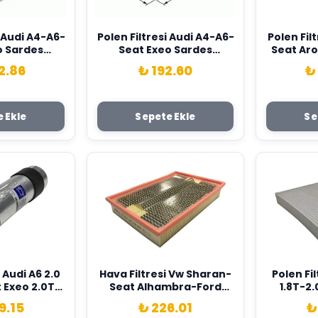
i Audi A4-A6-
Polen Filtresi Audi A4-A6-
Polen Filt
o Sardes
Seat Exeo Sardes
Seat Aron
8E0819439C
4B0819439C-8E0819439C
Vw Po
2.86
₺ 192.60
₺
2
 Ekle
Sepete Ekle
Se
i Audi A6 2.0
Hava Filtresi Vw Sharan-
Polen Fil
 Exeo 2.0Tdı
Seat Alhambra-Ford
1.8T-2.
 4F0127401F
Galaxy Sardes
2.5Tdı-2
9.15
₺ 226.01
₺
7M0129620A-1017035-
Seat Exe