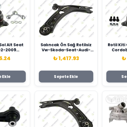
 Sol Alt Seat
Salıncak Ön Sağ Rotilsiz
Rotil Kit
02-2009
Vw-Skoda-Seat-Audi-
Cordo
Q0407365A-
Passat-Tiguan-Arteon-
Teknoro
5.24
₺ 1,417.93
₺
7365A
T-Roc-Superb-Kodiaq-
8Z
Ateca-Formentor -Q3 13>
Teknorot 3Q0407152F-
3Q0407152E-3Q0407154B
 Ekle
Sepete Ekle
Se