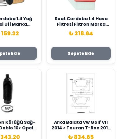
rdoba 1.4 Yağ
Seat Cordoba 1.4 Hava
esi Ufi Marka
Filtresi Filtron Marka
1115562C
6Q0129620
 159.32
₺ 318.64
pete Ekle
Sepete Ekle
on Körüğü Sağ-
Arka Balata Vw Golf Vıı
 Doblo 10> Opel
2014 > Touran T-Roc 2018
 Audi A1 10> A2
> Audi A3 2014 >2020 Q2
 343.20
₺ 834.65