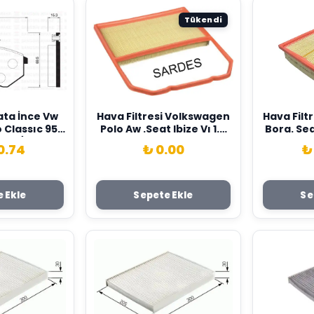
Tükendi
ata İnce Vw
Hava Filtresi Volkswagen
Hava Filtr
lo Classıc 95-
Polo Aw .Seat Ibize Vı 1.0
Bora. Sea
8-97 / Caddy
Mpı Sardes 04C129620E
Sarde
0.74
₺ 0.00
₺
t Cordoba /
48-Gdb1044
7698151A-
-WVA20669
 Ekle
Sepete Ekle
Se