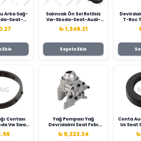
tu Arka Sağ-
Salıncak Ön Sol Rotilsiz
Devirdai
oda-Seat-
Vw-Skoda-Seat-Audi-
T-Roc 
i-Golf7-
Passat-Tiguan-Arteon-
Seat Leo
0.27
₺ 1,346.31
at-A3-Leon
T-Roc-Superb-Kodiaq-
Q3 Cup
knorot
Ateca-Formentor -Q3 13>
Skoda S
465B-
Teknorot 3Q0407151F-
Kamıq Oc
465A-
3Q0407151E-3Q0407153B
Iv 1.5 Ts
 Ekle
Sepete Ekle
Se
5465C
Dpba
05E1211
ğı Contası
Yağ Pompası Yağ
Conta Aud
oda Vw Swag
Devridaimi Seat Febı
Us Seat 
3196
181067 Swag 03D115105G
Car Sw
4.56
₺ 6,223.34
₺
02610308