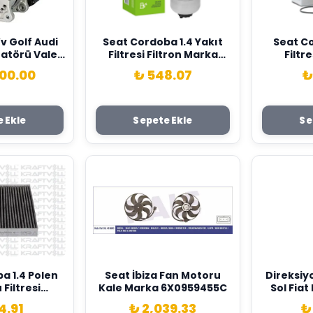
v Golf Audi
Seat Cordoba 1.4 Yakıt
Seat Co
natörü Valeo
Filtresi Filtron Marka
Filtr
E903018G
6Q0127401B
07
500.00
₺ 548.07
₺
 Ekle
Sepete Ekle
Se
a 1.4 Polen
Seat İbiza Fan Motoru
Direksiy
Filtresi
Kale Marka 6X0959455C
Sol Fiat
l Marka
Combo 12>
4.91
₺ 2,039.33
₺