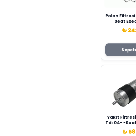
Polen Filtres
Seat Exe
4B0819439C-
₺ 24
Sepete
Yakıt Filtres
Tdı 04- -Seat
08- X Sardes
₺ 58