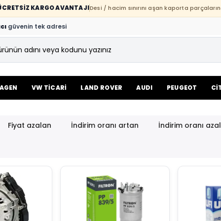
E ÜCRETSİZ KARGO AVANTAJI
Desi / hacim sınırını aşan kaporta parçaların
cı
güvenin tek adresi
AGEN
VW TİCARİ
LAND ROVER
AUDI
PEUGEOT
Cİ
Fiyat azalan
İndirim oranı artan
İndirim oranı aza