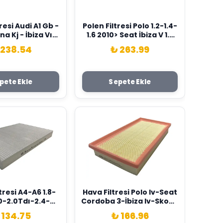
resi Audi A1 Gb -
Polen Filtresi Polo 1.2-1.4-
a Kj - İbiza Vı-
1.6 2010> Seat İbiza V 1.6
lo Vı Sardes
2011>Fabıa 10> Karbonlu
 238.54
₺ 263.99
Q0819653
Sardes 6R0819653
pete Ekle
Sepete Ekle
tresi A4-A6 1.8-
Hava Filtresi Polo Iv-Seat
0-2.0Tdı-2.4-
Cordoba 3-İbiza Iv-Skoda
.7Tdı-3.0-3.2-
Fabıa I 1.2 12V Sardes
 134.75
₺ 166.96
o Sc 577 Sardes
03E129620