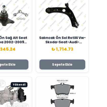
i Ön Sağ Alt Seat
Salıncak Ön Sol Rotilli Vw-
ba 2002-2009
Skoda-Seat-Audi-
t 6Q0407366A-
Passat-Tiguan-Arteon-
 345.24
₺ 1,714.73
0407366A
T-Roc-Superb-Kodiaq-
Ateca-Formentor- Q3 13>
Teknorot 3Q0407151F-
3Q0407151E-3Q0407153B
pete Ekle
Sepete Ekle
Tükendi