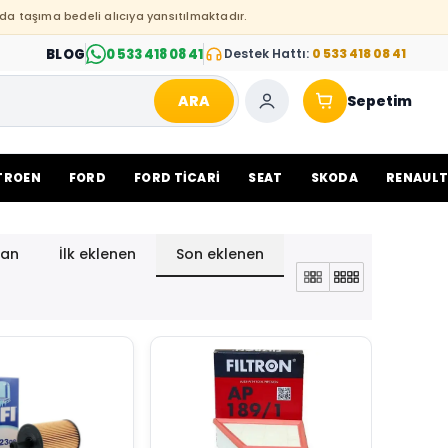
da taşıma bedeli alıcıya yansıtılmaktadır.
BLOG
0 533 418 08 41
Destek Hattı:
0 533 418 08 41
ARA
Sepetim
TROEN
FORD
FORD TİCARİ
SEAT
SKODA
RENAUL
lan
İlk eklenen
Son eklenen