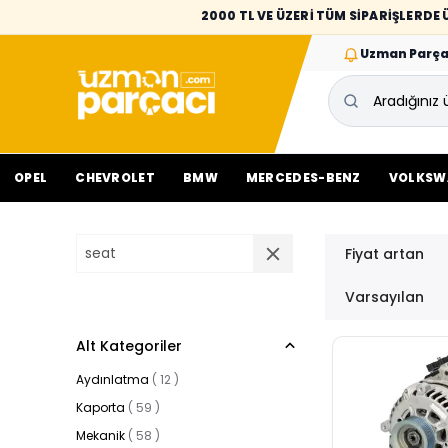
2000 TL VE ÜZERİ TÜM SİPARİŞLERD
Uzman Parça
OPEL
CHEVROLET
BMW
MERCEDES-BENZ
VOLKSW
Fiyat artan
Varsayılan
Alt Kategoriler
Aydınlatma
(
12
)
Kaporta
(
59
)
Mekanik
(
58
)