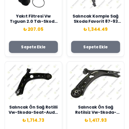
Yakıt Filtresi Vw
Salıncak Komple Sağ
Tıguan 2.0 Tdı-Skoda
Skoda Favorit 87-93
Octavıa-Super B 2.0
Teknorot 115420021
₺ 207.05
₺ 1,344.49
Tdı X Sardes
3C0127434A
Sepete Ekle
Sepete Ekle
Salıncak Ön Sağ Rotilli
Salıncak Ön Sağ
Vw-Skoda-Seat-Audi-
Rotilsiz Vw-Skoda-
Passat-Tiguan-
Seat-Audi-Passat-
₺ 1,714.73
₺ 1,417.93
Arteon-T-Roc-
Tiguan-Arteon-T-
Superb-Kodiaq-
Roc-Superb-Kodiaq-