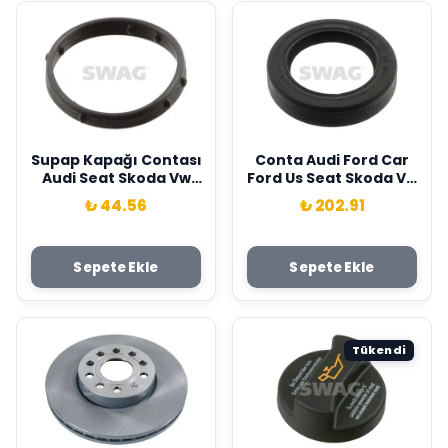
Dpca Graf 05E121111K-
5Q0698451C-
05E121006F
3Q0698451F
Supap Kapağı Contası
Conta Audi Ford Car
Audi Seat Skoda Vw
Ford Us Seat Skoda Vw
Swag 03C103196
Volvo Car Swag
₺ 44.56
₺ 202.91
026103085-
026103085D-
026103085E-026
Sepete Ekle
Sepete Ekle
Tükendi