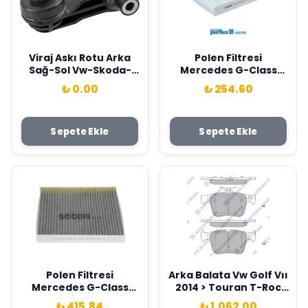
Viraj Askı Rotu Arka
Polen Filtresi
Sağ-Sol Vw-Skoda-
Mercedes G-Class
Seat-Cupra-Audi-
W461 W463 . Audi A2 .
₺ 0.00
₺ 254.60
Golf7-Golf8-Passat-
Seat Cordoba İbiza .
A3-Leon 13> Kapımsan
Skoda Fabıa . Vw Polo
5WA505465B-
Purflux A4638300018-
Sepete Ekle
Sepete Ekle
5Q0505465A-
6Q0820367
5Q0505465C
Polen Filtresi
Arka Balata Vw Golf Vıı
Mercedes G-Class
2014 > Touran T-Roc
W461 W463 . Audi A2 .
2018 > Audi A3 2014
₺ 415.84
₺ 1,062.00