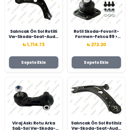
Salıncak Ön Sol Rotilli
Rotil Skoda-Fovorit-
Vw-Skoda-Seat-Audi-
Formen-Felıca 89 >
Passat-Tiguan-
Teknorot 115420240-
₺ 1,714.73
₺ 272.20
Arteon-T-Roc-
6U0407365
Superb-Kodiaq-
Ateca-Formentor- Q3
Sepete Ekle
Sepete Ekle
13> Teknorot
3Q0407151F-
3Q0407151E-
3Q0407153B
Viraj Askı Rotu Arka
Salıncak Ön Sol Rotilsiz
Sağ-Sol Vw-Skoda-
Vw-Skoda-Seat-Audi-