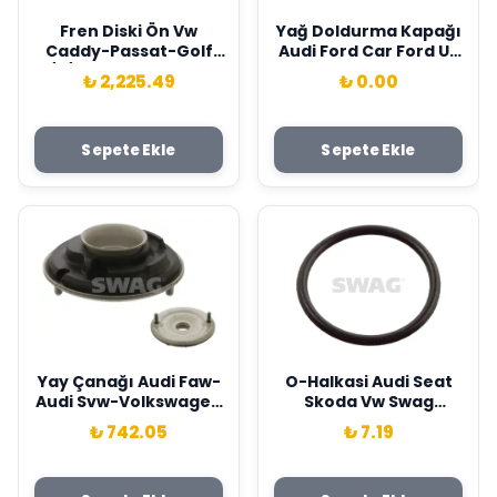
Fren Diski Ön Vw
Yağ Doldurma Kapağı
Caddy-Passat-Golf
Audi Ford Car Ford Us
5/6/7- Skoda Octavıa
Seat Skoda Vw Volvo
₺ 2,225.49
₺ 0.00
Ford Connect 23> Çap:
Car Swag 026103485-
288Mm. Kalınlık: 25Mm
026103485A-
Delik: 9 Swag
026103485D-026
Sepete Ekle
Sepete Ekle
1K0615301T-VWN3CA
1125 AA
Yay Çanağı Audi Faw-
O-Halkasi Audi Seat
Audi Svw-Volkswagen
Skoda Vw Swag
Shanghai Skoda Vw
WHT000884
₺ 742.05
₺ 7.19
Swag 4D0412391C-
8D0412065B-
8D0412065D