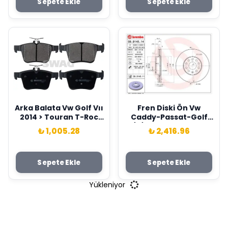
Sepete Ekle
Sepete Ekle
Arka Balata Vw Golf Vıı
Fren Diski Ön Vw
2014 > Touran T-Roc
Caddy-Passat-Golf
2018 > Audi A3 2014
5/6/7- Skoda Octavıa
₺ 1,005.28
₺ 2,416.96
>2020 Q2 2016 > Tt 2018
Ford Connect 23> Çap:
> Seat Ateca 2016 >
288Mm. Kalınlık: 25Mm
Leon 2014-2020 Skoda
Delik: 9 Brembo
Sepete Ekle
Sepete Ekle
Super B 2015 > Karoq
1K0615301T-VWN3CA
2016 > Swag
1125 AA
8V0698451-
Yükleniyor
5Q0698451C-
3Q0698451F