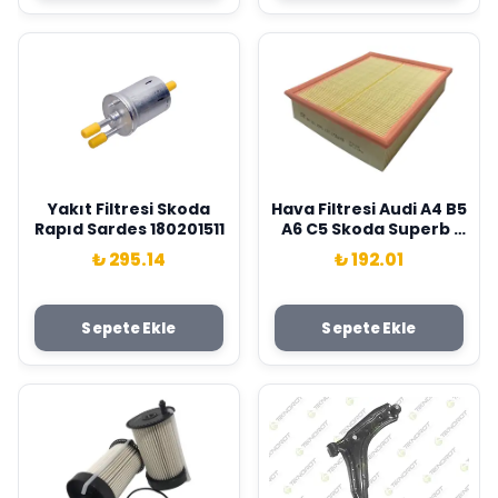
Yakıt Filtresi Skoda
Hava Filtresi Audi A4 B5
Rapıd Sardes 180201511
A6 C5 Skoda Superb I
Vw Passat B5 . Bmw
₺ 295.14
₺ 192.01
M60 M62 E34 E39 E32
E38 E53 Sardes
058133843-13711736675
Sepete Ekle
Sepete Ekle