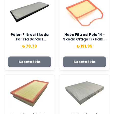
Polen Filtresi Skoda
Hava Filtresi Polo 14 >
Felıcıa Sardes
Skoda Cıtıgo 11 > Fabıa
DJA191001
14 > İbiza 15 > 1.0 Sardes
₺ 78.79
₺ 191.95
04C129620C
Sepete Ekle
Sepete Ekle