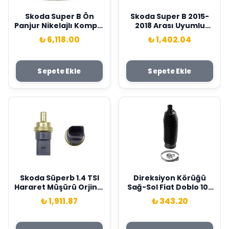
Skoda Super B Ön
Skoda Super B 2015-
Panjur Nikelajlı Komple
2018 Arası Uyumlu
Gkl Marka 3V0853653A
Kaput Arması
₺ 6,118.00
₺ 1,402.04
3V0853621A
Sepete Ekle
Sepete Ekle
Skoda Süperb 1.4 TSI
Direksiyon Körüğü
Hararet Müşürü Orjinal
Sağ-Sol Fiat Doblo 10>
06A919501a
Opel Combo 12> Audi A1
₺ 1,911.87
₺ 343.20
10> A2 00>05 Seat
Toledo Iv 12> İbiza Iı-3-
Iv Skoda Fabıa I-Iı