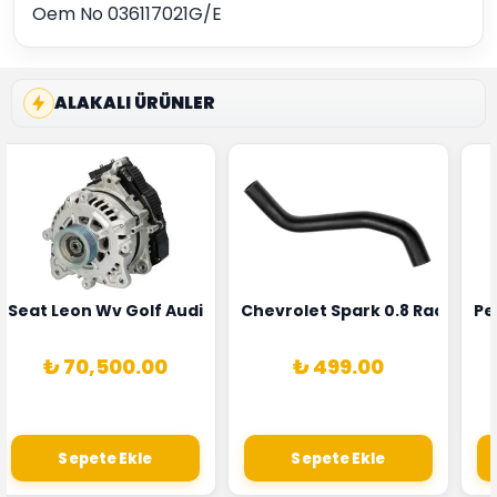
Oem No 036117021G/E
ALAKALI ÜRÜNLER
5T3
 Oksijen Sensörü Bosch Marka 1628HN-0258010081
Seat Leon Wv Golf Audi A3 Şarj Alternatörü Valeo Marka 
Chevrolet Spark 0.8 Radyatör
Pe
₺ 70,500.00
₺ 499.00
Sepete Ekle
Sepete Ekle