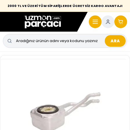
Desi / hacim sınırını aşan kaporta parçalarında taşıma bedeli alıcıya
2000 TL VE ÜZERİ TÜM SİPARİŞLERDE ÜCRETSİZ KARGO AVANTAJI
yansıtılmaktadır.
ARA