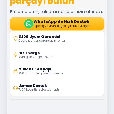
parçayı bulun
Binlerce ürün, tek arama ile elinizin altında.
WhatsApp ile Hızlı Destek
Sipariş ve ürün bilgisi için bize ulaşın!
%100 Uyum Garantisi
Doğru parça, sorunsuz montaj
Hızlı Kargo
Aynı gün kargo imkanı
Güvenilir Altyapı
256 bit SSL ile güvenli ödeme
Uzman Destek
7/24 kesintisiz destek hattı