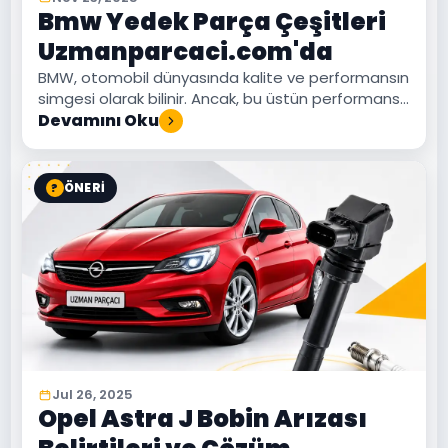
Bmw Yedek Parça Çeşitleri
Uzmanparcaci.com'da
BMW, otomobil dünyasında kalite ve performansın
simgesi olarak bilinir. Ancak, bu üstün performansı
sürdürebilmek için zaman zaman yedek parça
Devamını Oku
değişimi gerekebili
ÖNERİ
?
Jul 26, 2025
Opel Astra J Bobin Arızası