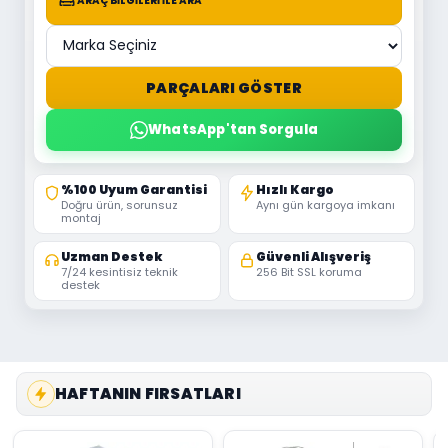
ARAÇ BILGILERI ILE ARA
PARÇALARI GÖSTER
WhatsApp'tan Sorgula
%100 Uyum Garantisi
Hızlı Kargo
Doğru ürün, sorunsuz
Aynı gün kargoya imkanı
montaj
Uzman Destek
Güvenli Alışveriş
7/24 kesintisiz teknik
256 Bit SSL koruma
destek
HAFTANIN FIRSATLARI