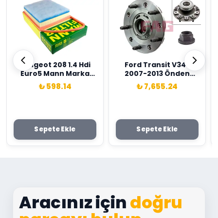
Peugeot 208 1.4 Hdi
Ford Transit V347
Euro5 Mann Marka
2007-2013 Önden
1444.TV
Çekişli Abs li Tip Uzun
₺ 598.14
₺ 7,655.24
Şase Arka Porya Fag
713678930
Sepete Ekle
Sepete Ekle
Aracınız için
doğru