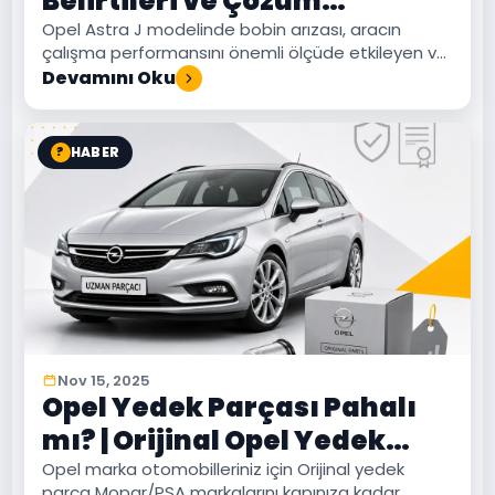
Belirtileri ve Çözüm
Yöntemleri
Opel Astra J modelinde bobin arızası, aracın
çalışma performansını önemli ölçüde etkileyen ve
çeşitli sorunlara yol açabilen kritik bir motor
Devamını Oku
bileşenidir.
HABER
?
Nov 15, 2025
Opel Yedek Parçası Pahalı
mı? | Orijinal Opel Yedek
Parça Markası Nedir?
Opel marka otomobilleriniz için Orijinal yedek
parça Mopar/PSA markalarını kapınıza kadar