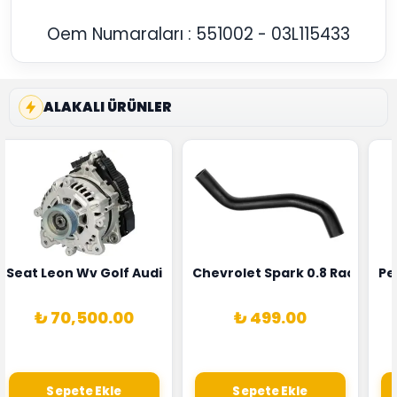
Oem Numaraları : 551002 - 03L115433
ALAKALI ÜRÜNLER
5T3
 Oksijen Sensörü Bosch Marka 1628HN-0258010081
Seat Leon Wv Golf Audi A3 Şarj Alternatörü Valeo Marka 
Chevrolet Spark 0.8 Radyatör
Pe
₺ 70,500.00
₺ 499.00
Sepete Ekle
Sepete Ekle