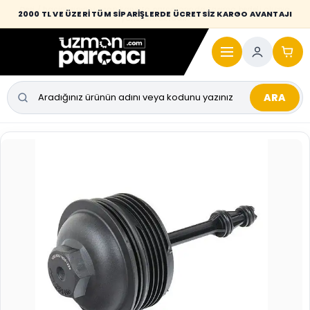
Desi / hacim sınırını aşan kaporta parçalarında taşıma bedeli alıcıya
2000 TL VE ÜZERİ TÜM SİPARİŞLERDE ÜCRETSİZ KARGO AVANTAJI
yansıtılmaktadır.
ARA