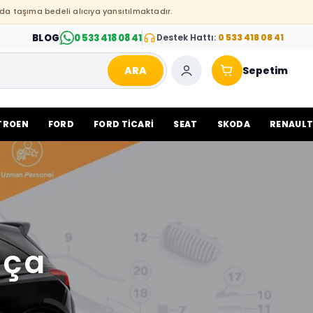
da taşıma bedeli alıcıya yansıtılmaktadır.
BLOG
0 533 418 08 41
Destek Hattı:
0 533 418 08 41
ARA
Sepetim
TROEN
FORD
FORD TİCARİ
SEAT
SKODA
RENAUL
rça