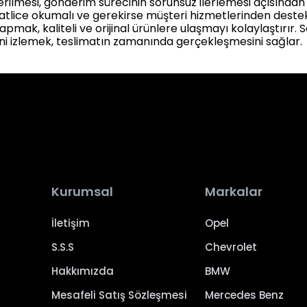
verilmesi, gönderim sürecinin sorunsuz ilerlemesi açısından ö
atlice okumalı ve gerekirse müşteri hizmetlerinden destek
apmak, kaliteli ve orijinal ürünlere ulaşmayı kolaylaştırır. 
ni izlemek, teslimatın zamanında gerçekleşmesini sağlar.
Kurumsal
Markalar
İletişim
Opel
S.S.S
Chevrolet
Hakkımızda
BMW
Mesafeli Satış Sözleşmesi
Mercedes Benz