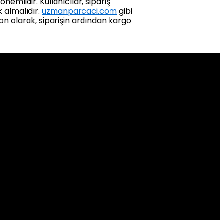
nemlidir. Kullanıcılar, sipariş
 almalıdır.
uzmanparcaci.com
gibi
Son olarak, siparişin ardından kargo