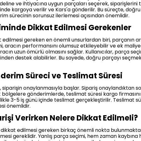
odeline ve ihtiyacına uygun parçaları seçerek, siparişlerini 
çinde kargoya verilir ve Kars'a gönderilir. Bu süreçte, doğr
erim sürecinin sorunsuz ilerlemesi açısından önemlidir.
iminde Dikkat Edilmesi Gerekenler
edilmesi gereken en önemli unsurlardan biri, parçanın ar
, aracın performansını olumsuz etkileyebilir ve ek maliyetle
, aracın uzun ömürlü olmasını sağlar. Kullanıcılar, parça 
inden destek alabilirler. Bu sayede, doğru parçayı seçmek v
derim Süreci ve Teslimat Süresi
iparişin onaylanmasıyla başlar. Sipariş onaylandıktan son
zak bölgelere gönderimlerde, teslimat süresi kargo firmasın
likle 3-5 iş günü içinde teslimat gerçekleştirilir. Teslimat s
esi önemlidir.
işi Verirken Nelere Dikkat Edilmeli?
n, dikkat edilmesi gereken birkaç önemli nokta bulunmaktad
lmesi gereklidir. Yanlış parça seçimi, hem zaman kaybına h