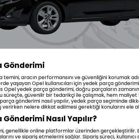
a Gönderimi
ça temini, aracın performansını ve güvenliğini korumak adı
erde yaşayan Opel kullanıcıları için yedek parça gönderim
 Kars Opel yedek parça gönderimi, doğru parçaların zamanı
Bu süreçte, güvenilir bir tedarikçi ile çalışmak, hem mali
 parça gönderimi nasıl yapılır, yedek parça seçiminde dik
iş verirken nelere dikkat edilmesi gerektiği konularını ele a
 Gönderimi Nasıl Yapılır?
genellikle online platformlar üzerinden gerçekleştirilir. Bu
rını ve sipariş etmelerini sağlar. Sipariş süreci, kullanıc