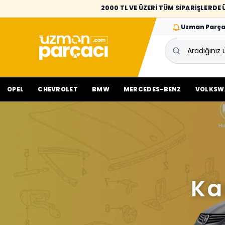
2000 TL VE ÜZERİ TÜM SİPARİŞLERD
Uzman Parça
OPEL
CHEVROLET
BMW
MERCEDES-BENZ
VOLKSW
Ka