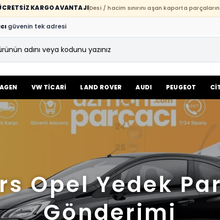
E ÜCRETSİZ KARGO AVANTAJI
Desi / hacim sınırını aşan kaporta parçaların
cı
güvenin tek adresi
AGEN
VW TİCARİ
LAND ROVER
AUDI
PEUGEOT
Cİ
rs Opel Yedek Pa
Gönderimi