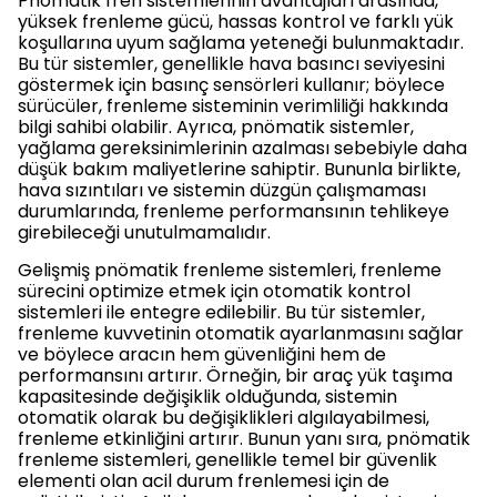
Pnömatik fren sistemlerinin avantajları arasında,
yüksek frenleme gücü, hassas kontrol ve farklı yük
koşullarına uyum sağlama yeteneği bulunmaktadır.
Bu tür sistemler, genellikle hava basıncı seviyesini
göstermek için basınç sensörleri kullanır; böylece
sürücüler, frenleme sisteminin verimliliği hakkında
bilgi sahibi olabilir. Ayrıca, pnömatik sistemler,
yağlama gereksinimlerinin azalması sebebiyle daha
düşük bakım maliyetlerine sahiptir. Bununla birlikte,
hava sızıntıları ve sistemin düzgün çalışmaması
durumlarında, frenleme performansının tehlikeye
girebileceği unutulmamalıdır.
Gelişmiş pnömatik frenleme sistemleri, frenleme
sürecini optimize etmek için otomatik kontrol
sistemleri ile entegre edilebilir. Bu tür sistemler,
frenleme kuvvetinin otomatik ayarlanmasını sağlar
ve böylece aracın hem güvenliğini hem de
performansını artırır. Örneğin, bir araç yük taşıma
kapasitesinde değişiklik olduğunda, sistemin
otomatik olarak bu değişiklikleri algılayabilmesi,
frenleme etkinliğini artırır. Bunun yanı sıra, pnömatik
frenleme sistemleri, genellikle temel bir güvenlik
elementi olan acil durum frenlemesi için de