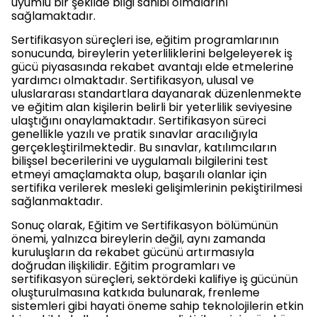
uyumlu bir şekilde bilgi sahibi olmalarını
sağlamaktadır.
Sertifikasyon süreçleri ise, eğitim programlarının
sonucunda, bireylerin yeterliliklerini belgeleyerek iş
gücü piyasasında rekabet avantajı elde etmelerine
yardımcı olmaktadır. Sertifikasyon, ulusal ve
uluslararası standartlara dayanarak düzenlenmekte
ve eğitim alan kişilerin belirli bir yeterlilik seviyesine
ulaştığını onaylamaktadır. Sertifikasyon süreci
genellikle yazılı ve pratik sınavlar aracılığıyla
gerçekleştirilmektedir. Bu sınavlar, katılımcıların
bilişsel becerilerini ve uygulamalı bilgilerini test
etmeyi amaçlamakta olup, başarılı olanlar için
sertifika verilerek mesleki gelişimlerinin pekiştirilmesi
sağlanmaktadır.
Sonuç olarak, Eğitim ve Sertifikasyon bölümünün
önemi, yalnızca bireylerin değil, aynı zamanda
kuruluşların da rekabet gücünü artırmasıyla
doğrudan ilişkilidir. Eğitim programları ve
sertifikasyon süreçleri, sektördeki kalifiye iş gücünün
oluşturulmasına katkıda bulunarak, frenleme
sistemleri gibi hayati öneme sahip teknolojilerin etkin