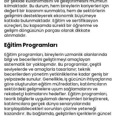
bir şekilde kullanılmasını ve geliştirilmesini mümkün
kılmaktadır. Bu durum, hem bireylerin kariyerleri için
değerli bir kazanım sunmakta, hem de sektörlerin
gelişimini destekleyerek ekonomik büyümeye
katkıda bulunmaktadır. Eğitim ve sertifikasyon
süreçleri, bu kapsamda sürekli bir öğrenme ve
gelişim döngüsünün parçası olarak dikkate
alınmalıdır.
Eğitim Programları
Eğitim programları, bireylerin uzmanlık alanlarında
bilgi ve becerilerini geliştirmeyi amaçlayan
sistematik bir yaklaşımdır. Bu programlar, çeşitli
seviyelerde ve amaçlarla tasarlanır; teknik
becerilerden yönetim yetkinliklerine kadar geniş bir
yelpazede sunulur. Genellikle, iş gücünün ihtiyaçlarına
göre oluşturulan eğitim müfredatları, katılımcıların
sektördeki gelişmelere uyum sağlamalarını ve
rekabetçi kalmalarını hedefler. Eğitim programları,
teorik bilgilerle uygulamalı deneyimleri birleştirerek,
katılımcılara gerçek dünya senaryolarında
karşılaşabilecekleri sorunları çözme yeteneği
kazandırır. Bu bağlamda, geliştirilen içeriklerin güncel