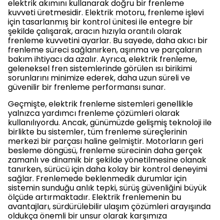
elektrik akımını kullanarak doğru bir frenleme
kuvveti üretmesidir. Elektrik motoru, frenleme işlevi
için tasarlanmış bir kontrol ünitesi ile entegre bir
şekilde çalışarak, aracın hızıyla orantılı olarak
frenleme kuvvetini ayarlar. Bu sayede, daha akıcı bir
frenleme süreci sağlanırken, aşınma ve parçaların
bakım ihtiyacı da azalır. Ayrıca, elektrik frenleme,
geleneksel fren sistemlerinde görülen ısı birikimi
sorunlarını minimize ederek, daha uzun süreli ve
güvenilir bir frenleme performansı sunar.
Geçmişte, elektrik frenleme sistemleri genellikle
yalnızca yardımcı frenleme çözümleri olarak
kullanılıyordu. Ancak, günümüzde gelişmiş teknoloji ile
birlikte bu sistemler, tüm frenleme süreçlerinin
merkezi bir parçası haline gelmiştir. Motorların geri
besleme döngüsü, frenleme sürecinin daha gerçek
zamanlı ve dinamik bir şekilde yönetilmesine olanak
tanırken, sürücü için daha kolay bir kontrol deneyimi
sağlar. Frenlemede beklenmedik durumlar için
sistemin sunduğu anlık tepki, sürüş güvenliğini büyük
ölçüde artırmaktadır. Elektrik frenlemenin bu
avantajları, sürdürülebilir ulaşım çözümleri arayışında
oldukça önemli bir unsur olarak karşımıza