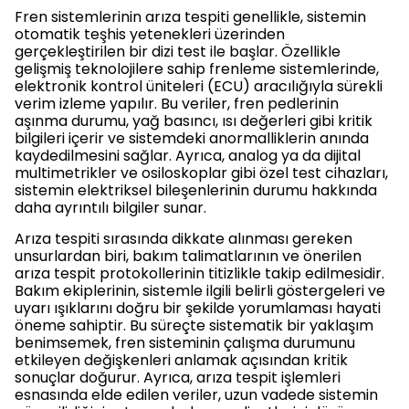
Fren sistemlerinin arıza tespiti genellikle, sistemin
otomatik teşhis yetenekleri üzerinden
gerçekleştirilen bir dizi test ile başlar. Özellikle
gelişmiş teknolojilere sahip frenleme sistemlerinde,
elektronik kontrol üniteleri (ECU) aracılığıyla sürekli
verim izleme yapılır. Bu veriler, fren pedlerinin
aşınma durumu, yağ basıncı, ısı değerleri gibi kritik
bilgileri içerir ve sistemdeki anormalliklerin anında
kaydedilmesini sağlar. Ayrıca, analog ya da dijital
multimetrikler ve osiloskoplar gibi özel test cihazları,
sistemin elektriksel bileşenlerinin durumu hakkında
daha ayrıntılı bilgiler sunar.
Arıza tespiti sırasında dikkate alınması gereken
unsurlardan biri, bakım talimatlarının ve önerilen
arıza tespit protokollerinin titizlikle takip edilmesidir.
Bakım ekiplerinin, sistemle ilgili belirli göstergeleri ve
uyarı ışıklarını doğru bir şekilde yorumlaması hayati
öneme sahiptir. Bu süreçte sistematik bir yaklaşım
benimsemek, fren sisteminin çalışma durumunu
etkileyen değişkenleri anlamak açısından kritik
sonuçlar doğurur. Ayrıca, arıza tespit işlemleri
esnasında elde edilen veriler, uzun vadede sistemin