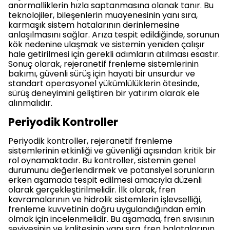
anormalliklerin hızla saptanmasına olanak tanır. Bu
teknolojiler, bileşenlerin muayenesinin yanı sıra,
karmaşık sistem hatalarının derinlemesine
anlaşılmasını sağlar. Arıza tespit edildiğinde, sorunun
kök nedenine ulaşmak ve sistemin yeniden çalışır
hale getirilmesi için gerekli adımların atılması esastır.
Sonuç olarak, rejeranetif frenleme sistemlerinin
bakımı, güvenli sürüş için hayati bir unsurdur ve
standart operasyonel yükümlülüklerin ötesinde,
sürüş deneyimini geliştiren bir yatırım olarak ele
alınmalıdır.
Periyodik Kontroller
Periyodik kontroller, rejeranetif frenleme
sistemlerinin etkinliği ve güvenliği açısından kritik bir
rol oynamaktadır. Bu kontroller, sistemin genel
durumunu değerlendirmek ve potansiyel sorunların
erken aşamada tespit edilmesi amacıyla düzenli
olarak gerçekleştirilmelidir. İlk olarak, fren
kavramalarının ve hidrolik sistemlerin işlevselliği,
frenleme kuvvetinin doğru uygulandığından emin
olmak için incelenmelidir. Bu aşamada, fren sıvısının
seviyesinin ve kalitesinin yanı sıra, fren balatalarının