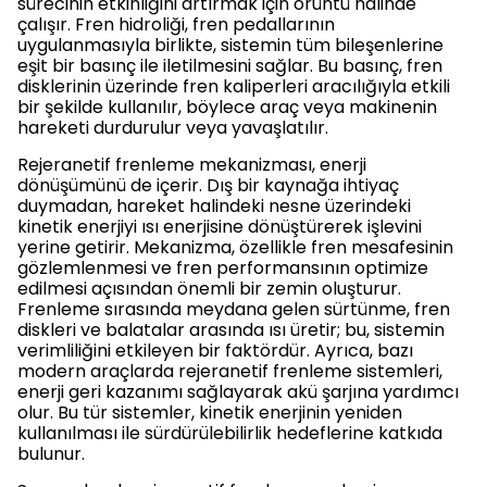
sürecinin etkinliğini artırmak için örüntü halinde
çalışır. Fren hidroliği, fren pedallarının
uygulanmasıyla birlikte, sistemin tüm bileşenlerine
eşit bir basınç ile iletilmesini sağlar. Bu basınç, fren
disklerinin üzerinde fren kaliperleri aracılığıyla etkili
bir şekilde kullanılır, böylece araç veya makinenin
hareketi durdurulur veya yavaşlatılır.
Rejeranetif frenleme mekanizması, enerji
dönüşümünü de içerir. Dış bir kaynağa ihtiyaç
duymadan, hareket halindeki nesne üzerindeki
kinetik enerjiyi ısı enerjisine dönüştürerek işlevini
yerine getirir. Mekanizma, özellikle fren mesafesinin
gözlemlenmesi ve fren performansının optimize
edilmesi açısından önemli bir zemin oluşturur.
Frenleme sırasında meydana gelen sürtünme, fren
diskleri ve balatalar arasında ısı üretir; bu, sistemin
verimliliğini etkileyen bir faktördür. Ayrıca, bazı
modern araçlarda rejeranetif frenleme sistemleri,
enerji geri kazanımı sağlayarak akü şarjına yardımcı
olur. Bu tür sistemler, kinetik enerjinin yeniden
kullanılması ile sürdürülebilirlik hedeflerine katkıda
bulunur.