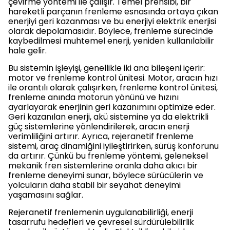
çevirme yöntemi ile çalışır. Temel prensibi, bir
hareketli parçanın frenleme esnasında ortaya çıkan
enerjiyi geri kazanması ve bu enerjiyi elektrik enerjisi
olarak depolamasıdır. Böylece, frenleme sürecinde
kaybedilmesi muhtemel enerji, yeniden kullanılabilir
hale gelir.
Bu sistemin işleyişi, genellikle iki ana bileşeni içerir:
motor ve frenleme kontrol ünitesi. Motor, aracın hızı
ile orantılı olarak çalışırken, frenleme kontrol ünitesi,
frenleme anında motorun yönünü ve hızını
ayarlayarak enerjinin geri kazanımını optimize eder.
Geri kazanılan enerji, akü sistemine ya da elektrikli
güç sistemlerine yönlendirilerek, aracın enerji
verimliliğini artırır. Ayrıca, rejeranetif frenleme
sistemi, araç dinamiğini iyileştirirken, sürüş konforunu
da artırır. Çünkü bu frenleme yöntemi, geleneksel
mekanik fren sistemlerine oranla daha akıcı bir
frenleme deneyimi sunar, böylece sürücülerin ve
yolcuların daha stabil bir seyahat deneyimi
yaşamasını sağlar.
Rejeranetif frenlemenin uygulanabilirliği, enerji
tasarrufu hedefleri ve çevresel sürdürülebilirlik