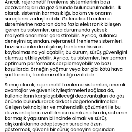
Ancak, rejeranetif frenleme sistemlerinin bazı
dezavantajları da göz önünde bulundurulmalıdır. İlk
olarak, sistemin karmaşıklığı, bakım ve onarım
süreçlerini zorlaştırabilir. Geleneksel frenleme
sistemlerine nazaran daha fazla elektronik bileşen
içeren bu sistemler, arıza durumunda yüksek
maliyetli onarımlar gerektirebilir. Ayrıca, kullanıcı
deneyimi açısından, rejeranetif frenleme sistemleri,
bazı sürücülerde alışılmış frenleme hissinin
kaybolmasına yol açabilir; bu durum, sürüş güvenliğini
olumsuz etkileyebilir. Ayrıca, bu sistemler, her zaman
optimum performans sergilemeyebilir ve bazı
koşullarda, örneğin yağmur veya kar gibi kötü hava
şartlarında, frenleme etkinliği azalabilir.
Sonuç olarak, rejeranetif frenleme sistemleri, önemli
avantajlar ve güvenlik iyileştirmeleri sağlasa da,
kullanıcıların karşılaşabileceği dezavantajları da göz
önünde bulundurarak dikkatli değerlendirilmelidir.
Gelişen teknolojiler ve mühendislik çözümleri ile bu
dezavantajların azaltılması mümkün olsa da, sistemin
karmaşık yapısının bilincinde olmak ve sürüş
alışkanlıklarına adaptasyon sürecine özen
göstermek, güvenli bir sürüş deneyimi açısından