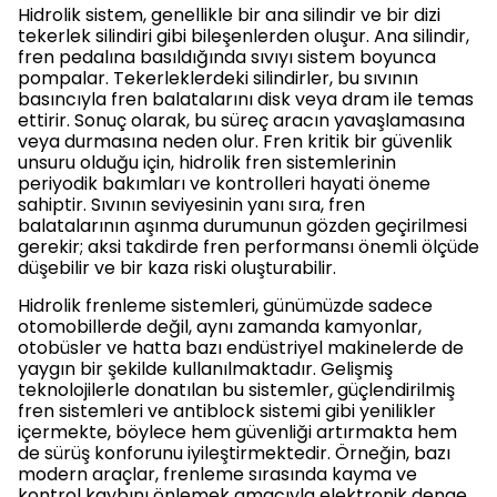
Hidrolik sistem, genellikle bir ana silindir ve bir dizi
tekerlek silindiri gibi bileşenlerden oluşur. Ana silindir,
fren pedalına basıldığında sıvıyı sistem boyunca
pompalar. Tekerleklerdeki silindirler, bu sıvının
basıncıyla fren balatalarını disk veya dram ile temas
ettirir. Sonuç olarak, bu süreç aracın yavaşlamasına
veya durmasına neden olur. Fren kritik bir güvenlik
unsuru olduğu için, hidrolik fren sistemlerinin
periyodik bakımları ve kontrolleri hayati öneme
sahiptir. Sıvının seviyesinin yanı sıra, fren
balatalarının aşınma durumunun gözden geçirilmesi
gerekir; aksi takdirde fren performansı önemli ölçüde
düşebilir ve bir kaza riski oluşturabilir.
Hidrolik frenleme sistemleri, günümüzde sadece
otomobillerde değil, aynı zamanda kamyonlar,
otobüsler ve hatta bazı endüstriyel makinelerde de
yaygın bir şekilde kullanılmaktadır. Gelişmiş
teknolojilerle donatılan bu sistemler, güçlendirilmiş
fren sistemleri ve antiblock sistemi gibi yenilikler
içermekte, böylece hem güvenliği artırmakta hem
de sürüş konforunu iyileştirmektedir. Örneğin, bazı
modern araçlar, frenleme sırasında kayma ve
kontrol kaybını önlemek amacıyla elektronik denge