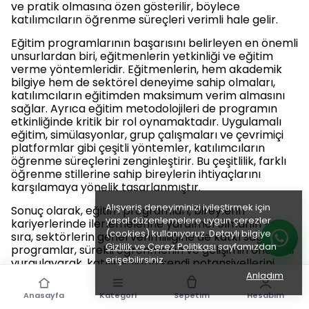
ve pratik olmasına özen gösterilir, böylece
katılımcıların öğrenme süreçleri verimli hale gelir.
Eğitim programlarının başarısını belirleyen en önemli
unsurlardan biri, eğitmenlerin yetkinliği ve eğitim
verme yöntemleridir. Eğitmenlerin, hem akademik
bilgiye hem de sektörel deneyime sahip olmaları,
katılımcıların eğitimden maksimum verim almasını
sağlar. Ayrıca eğitim metodolojileri de programın
etkinliğinde kritik bir rol oynamaktadır. Uygulamalı
eğitim, simülasyonlar, grup çalışmaları ve çevrimiçi
platformlar gibi çeşitli yöntemler, katılımcıların
öğrenme süreçlerini zenginleştirir. Bu çeşitlilik, farklı
öğrenme stillerine sahip bireylerin ihtiyaçlarını
karşılamaya yönelik tasarlanmıştır.
Alışveriş deneyiminizi iyileştirmek için
Sonuç olarak, eğitim programları, bireylerin
yasal düzenlemelere uygun çerezler
kariyerlerinde ilerlemelerine yardımcı olmanın yanı
(cookies) kullanıyoruz. Detaylı bilgiye
sıra, sektörlerin genel verimliliğine de katkı sağlar. Bu
Gizlilik ve Çerez Politikası
sayfamızdan
programlar, sürekli öğrenmenin ve gelişimin önemini
erişebilirsiniz.
vurgulayarak, katılımcıların kendi potansiyellerini
keşfetmelerine olanak tanır. Eğitim, yalnızca bilgi
Anladım
edinme süreci değil, aynı zamanda kişisel ve mesleki
Anasayfa
Kategori
Sepetim
Hesabım
gelişimin bir parçasıdır. Bu nedenle, eğitim