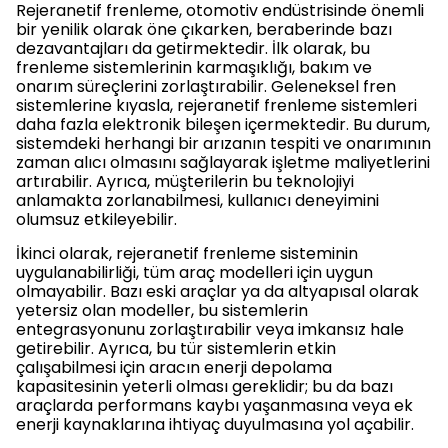
Rejeranetif frenleme, otomotiv endüstrisinde önemli
bir yenilik olarak öne çıkarken, beraberinde bazı
dezavantajları da getirmektedir. İlk olarak, bu
frenleme sistemlerinin karmaşıklığı, bakım ve
onarım süreçlerini zorlaştırabilir. Geleneksel fren
sistemlerine kıyasla, rejeranetif frenleme sistemleri
daha fazla elektronik bileşen içermektedir. Bu durum,
sistemdeki herhangi bir arızanın tespiti ve onarımının
zaman alıcı olmasını sağlayarak işletme maliyetlerini
artırabilir. Ayrıca, müşterilerin bu teknolojiyi
anlamakta zorlanabilmesi, kullanıcı deneyimini
olumsuz etkileyebilir.
İkinci olarak, rejeranetif frenleme sisteminin
uygulanabilirliği, tüm araç modelleri için uygun
olmayabilir. Bazı eski araçlar ya da altyapısal olarak
yetersiz olan modeller, bu sistemlerin
entegrasyonunu zorlaştırabilir veya imkansız hale
getirebilir. Ayrıca, bu tür sistemlerin etkin
çalışabilmesi için aracın enerji depolama
kapasitesinin yeterli olması gereklidir; bu da bazı
araçlarda performans kaybı yaşanmasına veya ek
enerji kaynaklarına ihtiyaç duyulmasına yol açabilir.