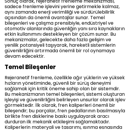
Sonuç olarak, rejeranetif frenleme mekanizması,
sadece frenleme işlevini yerine getirmekle kalmaz,
aynı zamanda enerji verimliliği ve sürdürülebilirlik
açısından da önemli avantajlar sunar. Temel
bileşenleri ve çalışma prensibiyle, endüstriyel ve
otomotiv alanlarında güvenliğin yanı sıra kaynakların
etkin kullanımını destekleyen bir çözüm sunar. Bu
mekanizmalar, gelecekte daha fazla gelişim ve
yenilik potansiyeli taşıyarak, hareketli sistemlerin
güvenilirliğini artırmada önemli bir rol oynamaya
devam edecektir.
Temel Bileşenler
Rejeranetif frenleme, özellikle ağır yüklerin ve yüksek
hızların yönetiminde, güvenli bir sürüş deneyimi
sağlamak için kritik öneme sahip olan bir sistemdir.
Bu mekanizmanın temel bileşenleri, sistemi oluşturan
işleyişi ve güvenilirliğini belirleyen unsurlar olarak işlev
görmektedir. İlk olarak, fren kaliperleri önemli bir
bileşendir; bu parçalar, fren pedallarının basılmasıyla
birlikte fren disklerine baskı uygulayarak aracı
durduran ilk mekanik etkileşimi sağlamaktadır.
Kaliperlerin materyali ve tasarımı, ısınma esnasında