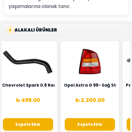
yaşamalarına olanak tanır.
ALAKALI ÜRÜNLER
rka 1628HN-0258010081
 Şarj Alternatörü Valeo Marka 05E903018G
Chevrolet Spark 0.8 Radyatör Üst Hortumu Rapro Marka 
Opel Astra G 98- Sağ Stop La
Pe
₺ 499.00
₺ 2,200.00
Sepete Ekle
Sepete Ekle