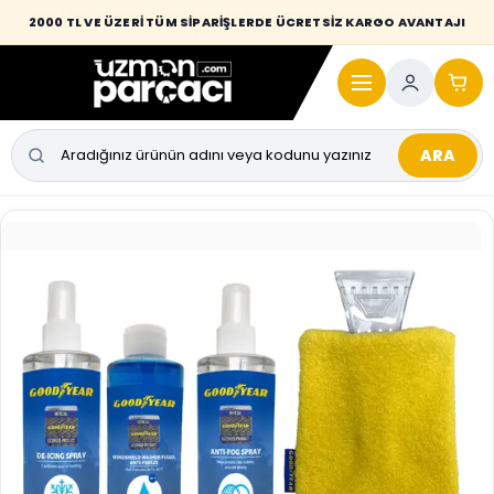
Desi / hacim sınırını aşan kaporta parçalarında taşıma bedeli alıcıya
2000 TL VE ÜZERİ TÜM SİPARİŞLERDE ÜCRETSİZ KARGO AVANTAJI
yansıtılmaktadır.
ARA