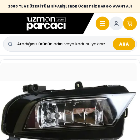
Desi / hacim sınırını aşan kaporta parçalarında taşıma bedeli alıcıya
2000 TL VE ÜZERİ TÜM SİPARİŞLERDE ÜCRETSİZ KARGO AVANTAJI
yansıtılmaktadır.
ARA