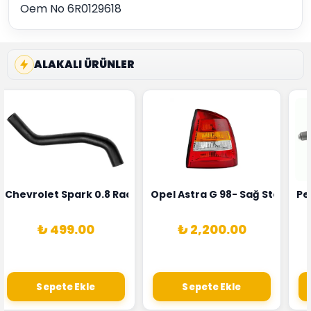
Oem No 6R0129618
ALAKALI ÜRÜNLER
rka 1628HN-0258010081
 Şarj Alternatörü Valeo Marka 05E903018G
Chevrolet Spark 0.8 Radyatör Üst Hortumu Rapro Marka 
Opel Astra G 98- Sağ Stop La
Pe
₺ 499.00
₺ 2,200.00
Sepete Ekle
Sepete Ekle