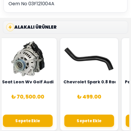
Oem No 03F121004A
ALAKALI ÜRÜNLER
5T3
 Oksijen Sensörü Bosch Marka 1628HN-0258010081
Seat Leon Wv Golf Audi A3 Şarj Alternatörü Valeo Marka 
Chevrolet Spark 0.8 Radyatör
Pe
₺ 70,500.00
₺ 499.00
Sepete Ekle
Sepete Ekle