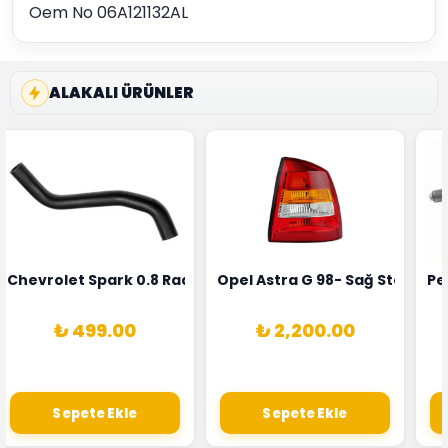
Oem No 06A121132AL
ALAKALI ÜRÜNLER
rka 1628HN-0258010081
 Şarj Alternatörü Valeo Marka 05E903018G
Chevrolet Spark 0.8 Radyatör Üst Hortumu Rapro Marka 
Opel Astra G 98- Sağ Stop La
Pe
₺ 499.00
₺ 2,200.00
Sepete Ekle
Sepete Ekle