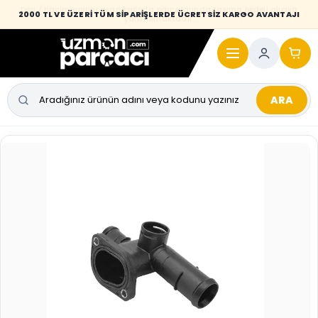
Desi / hacim sınırını aşan kaporta parçalarında taşıma bedeli alıcıya
2000 TL VE ÜZERİ TÜM SİPARİŞLERDE ÜCRETSİZ KARGO AVANTAJI
yansıtılmaktadır.
ARA