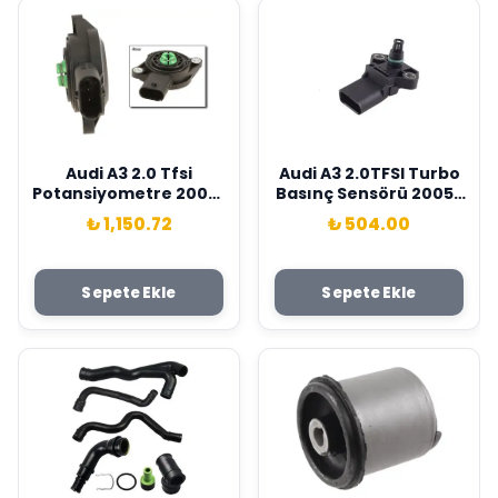
Audi A3 2.0 Tfsi
Audi A3 2.0TFSI Turbo
Potansiyometre 2008-
Basınç Sensörü 2005-
2015 Wisco Marka
2012 Wisco Marka
₺ 1,150.72
₺ 504.00
07L907386A
038906051D
Sepete Ekle
Sepete Ekle