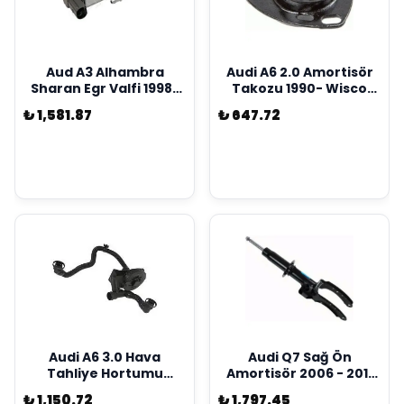
Aud A3 Alhambra
Audi A6 2.0 Amortisör
Sharan Egr Valfi 1998-
Takozu 1990- Wisco
2004 Wisco Marka
Marka 4A0412377C
₺ 1,581.87
₺ 647.72
06A131501E
Audi A6 3.0 Hava
Audi Q7 Sağ Ön
Tahliye Hortumu
Amortisör 2006 - 2011
2000-2005 Wisco
Wisco Marka
₺ 1,150.72
₺ 1,797.45