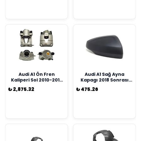
Audi A1 Ön Fren
Audi A1 Sağ Ayna
Kaliperi Sol 2010-2017
Kapagı 2018 Sonrası
Wisco Marka
Wisco Marka
₺ 2,875.32
₺ 475.26
6C0615123
2G0857538A