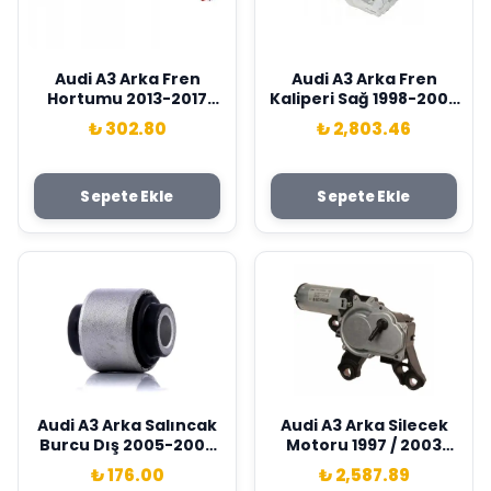
Audi A3 Arka Fren
Audi A3 Arka Fren
Hortumu 2013-2017
Kaliperi Sağ 1998-2004
Wisco Marka
Wisco Marka
₺ 302.80
₺ 2,803.46
5Q0611775G
1J0615424E
Sepete Ekle
Sepete Ekle
Audi A3 Arka Salıncak
Audi A3 Arka Silecek
Burcu Dış 2005-2009
Motoru 1997 / 2003
Wisco Marka
Model Wisco Marka
₺ 176.00
₺ 2,587.89
1K0505323D
8L0955711B