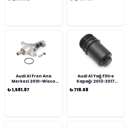
Marka 06C103217H
7L8413032J
Audi A1 Fren Ana
Audi A1 Yağ Filtre
Merkezi 2010-Wisco
Kapağı 2013-2017
Marka 6R1611019A
Wisco Marka
₺ 1,581.87
₺ 719.58
06L115401B