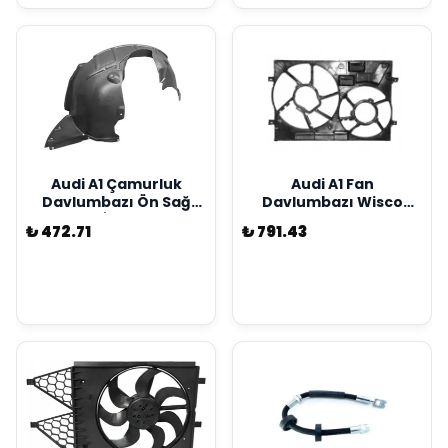
Audi A1 Çamurluk
Audi A1 Fan
Davlumbazı Ön Sağ
Davlumbazı Wisco
Taraf WİSCO Marka
Marka 3Q0121205
₺ 472.71
₺ 791.43
2011 / 2014 Model Arası
8X0809962C