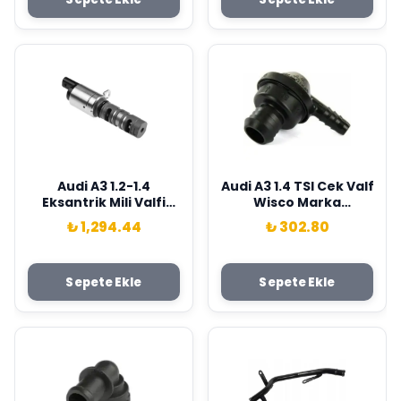
Audi A3 1.2-1.4
Audi A3 1.4 TSI Cek Valf
Eksantrik Mili Valfi
Wisco Marka
Wisco Marka
030103175B
₺ 1,294.44
₺ 302.80
04E906455D
Sepete Ekle
Sepete Ekle