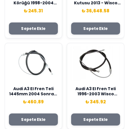
Körüğü 1998-2004
Kutusu 2013 - Wisco
Wisco Marka
Marka 5Q1423062C
₺ 245.31
₺ 36,648.58
1J0422831B
Sepete Ekle
Sepete Ekle
Audi A3 El Fren Teli
Audi A3 El Fren Teli
1445mm 2004 Sonrası
1996-2003 Wisco
Wisco Marka
Marka 1J0609721T
₺ 460.89
₺ 345.92
1K0609721T
Sepete Ekle
Sepete Ekle