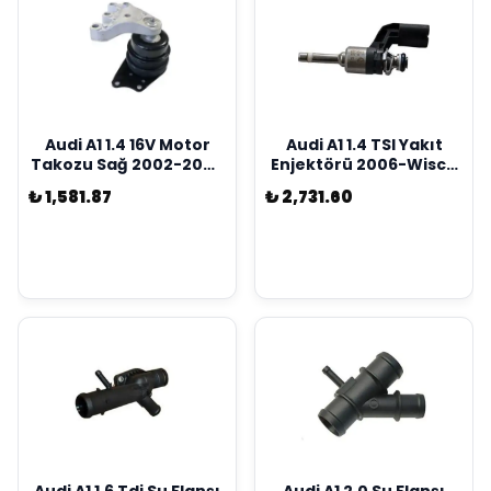
Audi A1 1.4 16V Motor
Audi A1 1.4 TSI Yakıt
Takozu Sağ 2002-2008
Enjektörü 2006-Wisco
Wisco Marka
Marka 03C906036F
₺ 1,581.87
₺ 2,731.60
6Q0199167Bm