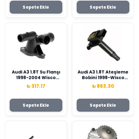
Sepete Ekle
Sepete Ekle
Audi A3 1.8T Su Flanşı
Audi A3 1.8T Ateşleme
1998-2004 Wisco
Bobini 1998-Wisco
Marka 06A121132D
Marka 06B905115E
₺ 317.17
₺ 863.30
Sepete Ekle
Sepete Ekle