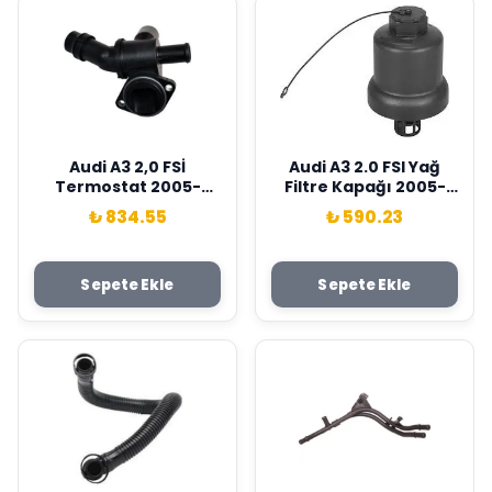
Audi A3 2,0 FSİ
Audi A3 2.0 FSI Yağ
Termostat 2005-
Filtre Kapağı 2005-
Wisco Marka 06F121111G
2009 Wisco Marka
₺ 834.55
₺ 590.23
06D115408A
Sepete Ekle
Sepete Ekle