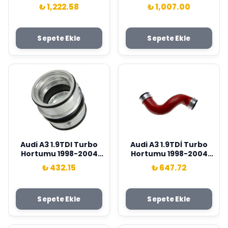
Wisco Marka
Marka 1J0721261D
₺ 1,222.58
₺ 1,007.00
1K0199555M
Sepete Ekle
Sepete Ekle
Audi A3 1.9TDI Turbo
Audi A3 1.9TDİ Turbo
Hortumu 1998-2004
Hortumu 1998-2004
Wisco Marka
Wisco Marka
₺ 432.15
₺ 647.72
1J0145834T
1J0145822E
Sepete Ekle
Sepete Ekle