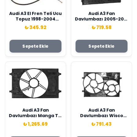
Audi A3 El Fren Teli Ucu
Audi A3 Fan
Topuz 1998-2004
Davlumbazı 2005-2010
Wisco Marka
Wisco Marka
₺ 345.92
₺ 719.58
1J0609721AD
1K0121207BB
Sepete Ekle
Sepete Ekle
Audi A3 Fan
Audi A3 Fan
Davlumbazı Manga Tip
Davlumbazı Wisco
Diesel Wisco Marka
Marka 3Q0121205
₺ 1,265.69
₺ 791.43
5Q0121205AF