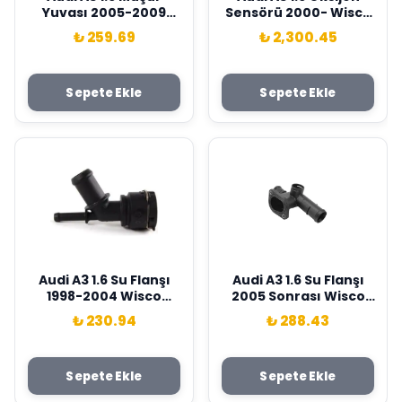
Yuvası 2005-2009
Sensörü 2000- Wisco
Wisco Marka
Marka 06A906262Af
₺ 259.69
₺ 2,300.45
7M3122291
Sepete Ekle
Sepete Ekle
Audi A3 1.6 Su Flanşı
Audi A3 1.6 Su Flanşı
1998-2004 Wisco
2005 Sonrası Wisco
Marka 1J0122291B
Marka 06A121132AL
₺ 230.94
₺ 288.43
Sepete Ekle
Sepete Ekle