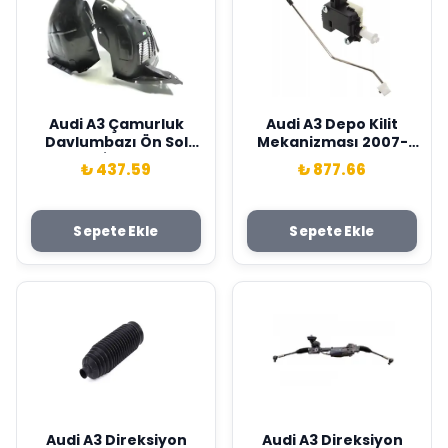
Audi A3 Çamurluk
Audi A3 Depo Kilit
Davlumbazı Ön Sol
Mekanizması 2007-
Taraf WİSCO Marka
2012 Wisco Marka
₺ 437.59
₺ 877.66
2020 > Model Sonraı
3C0810773
8Y0821171K
Sepete Ekle
Sepete Ekle
Audi A3 Direksiyon
Audi A3 Direksiyon