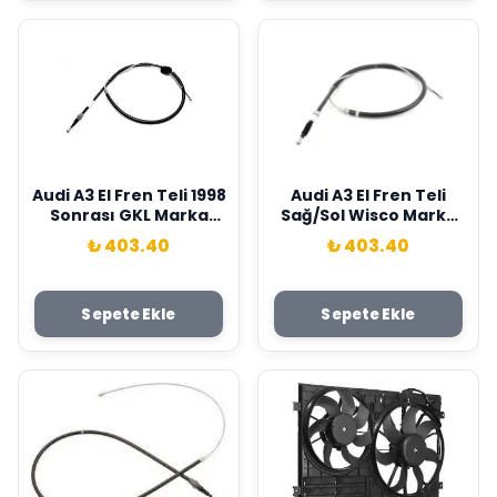
Audi A3 El Fren Teli 1998
Audi A3 El Fren Teli
Sonrası GKL Marka
Sağ/Sol Wisco Marka
1J0609721R
1K0609721Q
₺ 403.40
₺ 403.40
Sepete Ekle
Sepete Ekle