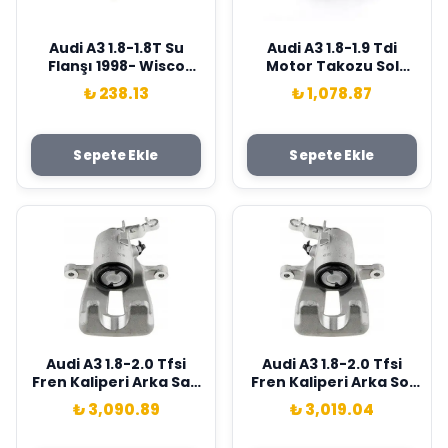
Audi A3 1.8-1.8T Su
Audi A3 1.8-1.9 Tdi
Flanşı 1998- Wisco
Motor Takozu Sol
Marka 06A121133J
Wisco Marka
₺ 238.13
₺ 1,078.87
1J0199555Ah
Sepete Ekle
Sepete Ekle
Audi A3 1.8-2.0 Tfsi
Audi A3 1.8-2.0 Tfsi
Fren Kaliperi Arka Sağ
Fren Kaliperi Arka Sol
2004-2012 Wisco
2004-2012 Wisco
₺ 3,090.89
₺ 3,019.04
Marka 1K0615424B
Marka 1K0615423B