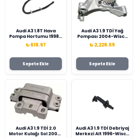
Audi A3 1.8T Hava
Audi A3 1.9 TDİ Yağ
Pompa Hortumu 1998 -
Pompası 2004-Wisco
Wisco Marka 8L0133817
Marka 038115105C
₺ 618.97
₺ 2,228.59
Sepete Ekle
Sepete Ekle
Audi A3 1.9 TDİ 2.0
Audi A3 1.9 TDİ Debriyaj
Motor Kulağı Sol 2005-
Merkezi Alt 1996-Wisco