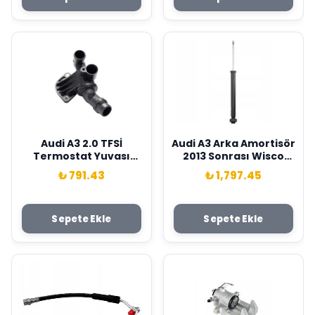
Audi A3 2.0 TFSİ
Audi A3 Arka Amortisör
Termostat Yuvası
2013 Sonrası Wisco
2004-Wisco Marka
Marka 5Q0513029DQ
₺ 791.43
₺ 1,797.45
06F121111F
Sepete Ekle
Sepete Ekle