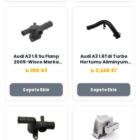
Audi A3 1.6 Su Flanşı
Audi A3 1.6Tdi Turbo
2005-Wisco Marka
Hortumu Aliminyum
06A121132R
2009 Sonrası Wisco
₺ 288.43
₺ 3,248.97
Marka 6R0145762E
Sepete Ekle
Sepete Ekle