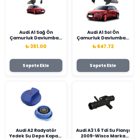
Audi A1 Sağ Ön
Audi A1 Sol Ön
Çamurluk Davlumbazı
Çamurluk Davlumbazı
2011-2014 Wisco Marka
2011-2014 Wisco Marka
₺ 351.00
₺ 647.72
8X0809962C
8X0809961C
Sepete Ekle
Sepete Ekle
Audi A2 Radyatör
Audi A3 1.6 Tdi Su Flanşı
Yedek Su Depo Kapağı
2009-Wisco Marka