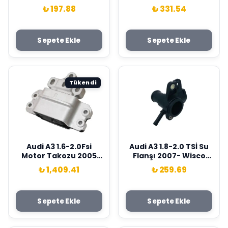
Wisco Marka
03L121132F
₺ 197.88
₺ 331.54
1J0121321B
Sepete Ekle
Sepete Ekle
Tükendi
Audi A3 1.6-2.0Fsi
Audi A3 1.8-2.0 TSİ Su
Motor Takozu 2005
Flanşı 2007- Wisco
Sonrası Wisco Marka
Marka 06J121132F
₺ 1,409.41
₺ 259.69
3C0199555Q
Sepete Ekle
Sepete Ekle