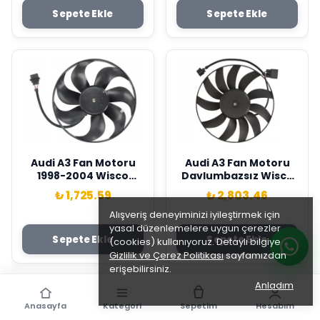
Sepete Ekle
Sepete Ekle
Audi A3 Fan Motoru
Audi A3 Fan Motoru
1998-2004 Wisco
Davlumbazsız Wisco
Marka 1J0959455M
Marka 1K0959455CN
₺ 1,725.59
₺ 2,803.46
Alışveriş deneyiminizi iyileştirmek için
yasal düzenlemelere uygun çerezler
Sepete Ekle
Sepete Ekle
(cookies) kullanıyoruz. Detaylı bilgiye
Gizlilik ve Çerez Politikası
sayfamızdan
erişebilirsiniz.
Anladım
Anasayfa
Kategori
Sepetim
Hesabım