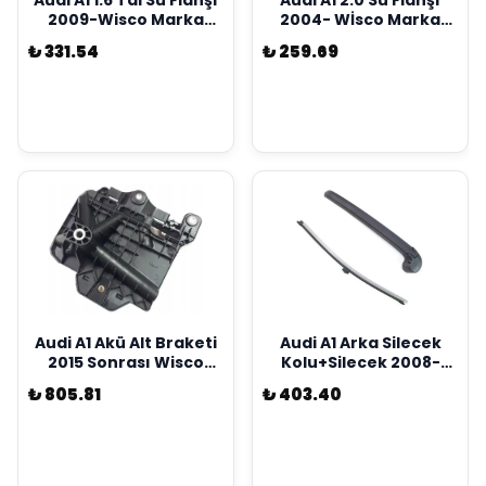
Audi A1 1.6 Tdi Su Flanşı
Audi A1 2.0 Su Flanşı
2009-Wisco Marka
2004- Wİsco Marka
03L121132F
1K0121087H
₺ 331.54
₺ 259.69
Audi A1 Akü Alt Braketi
Audi A1 Arka Silecek
2015 Sonrası Wisco
Kolu+Silecek 2008-
Marka 6C0915331D
Wisco Marka 1233008
₺ 805.81
₺ 403.40