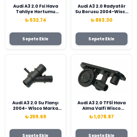
Audi A3 2.0 Fsi Hava
Audi A3 2.0 Radyatör
Tahliye Hortumu
Su Borusu 2004-Wisco
Wisco Marka
Marka 1K0121070Bd
₺ 532.74
₺ 863.30
06F103235A
Sepete Ekle
Sepete Ekle
Audi A3 2.0 Su Flanşı
Audi A3 2.0 TFSİ Hava
2004- Wİsco Marka
Alma Valfi Wisco
1K0121087H
Marka 06F129101P
₺ 259.69
₺ 1,078.87
Sepete Ekle
Sepete Ekle