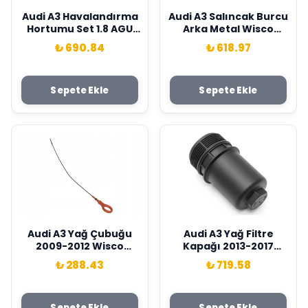
Audi A3 Havalandırma
Audi A3 Salıncak Burcu
Hortumu Set 1.8 AGU
Arka Metal Wisco
1998-2004 Wisco
Marka 1J0501541D
₺ 690.84
₺ 618.97
Marka 06A103221AF
Sepete Ekle
Sepete Ekle
Audi A3 Yağ Çubuğu
Audi A3 Yağ Filtre
2009-2012 Wisco
Kapağı 2013-2017
Marka 03C115611
Wisco Marka
₺ 288.43
₺ 719.58
06L115401B
Sepete Ekle
Sepete Ekle