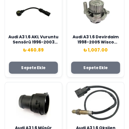
Audi A3 1.6 AKL Vuruntu
Audi A3 1.6 Devirdaim
Sensörü 1996-2003
1998-2005 Wisco
Wisco Marka
Marka 06B121011A
₺ 460.89
₺ 1,007.00
06A905377B
Sepete Ekle
Sepete Ekle
Audi A3 1.6 Müşür
Audi A3 1.6 Oksijen