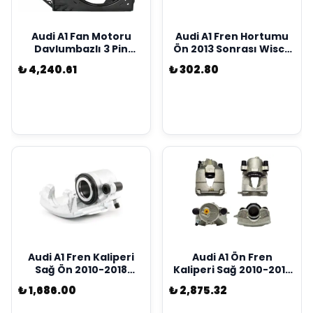
Audi A1 Fan Motoru
Audi A1 Fren Hortumu
Davlumbazlı 3 Pin
Ön 2013 Sonrası Wisco
2009-Wisco Marka
Marka 6R0611701D
₺ 4,240.61
₺ 302.80
6R0121207QS1
Audi A1 Fren Kaliperi
Audi A1 Ön Fren
Sağ Ön 2010-2018
Kaliperi Sağ 2010-2017
Wisco Marka
Wisco Marka
₺ 1,686.00
₺ 2,875.32
1J0615124A
6C0615124