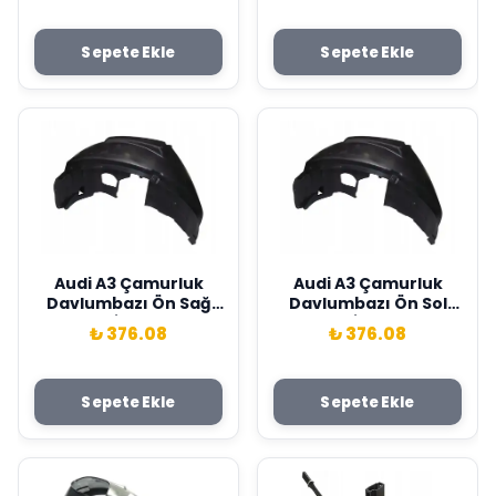
Sepete Ekle
Sepete Ekle
Audi A3 Çamurluk
Audi A3 Çamurluk
Davlumbazı Ön Sağ
Davlumbazı Ön Sol
Taraf WİSCO Marka
Taraf WİSCO Marka
₺ 376.08
₺ 376.08
2013 > Model Sonrası
2013 > Model Sonrası
8V0821172C
8V0821171C
Sepete Ekle
Sepete Ekle