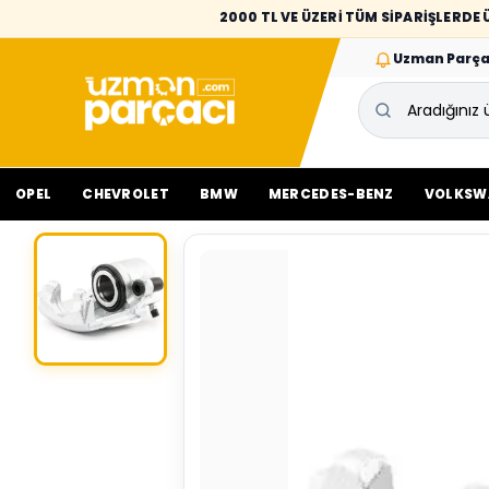
2000 TL VE ÜZERİ TÜM SİPARİŞLERD
Uzman Parça
OPEL
CHEVROLET
BMW
MERCEDES-BENZ
VOLKSW