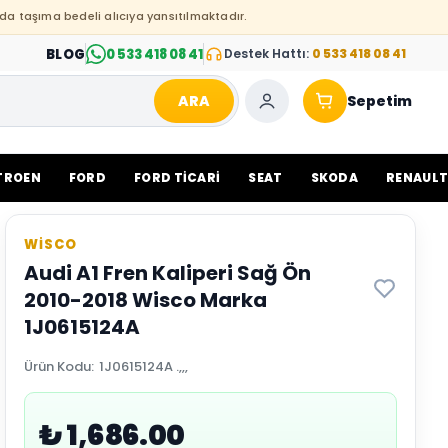
da taşıma bedeli alıcıya yansıtılmaktadır.
BLOG
0 533 418 08 41
Destek Hattı:
0 533 418 08 41
ARA
Sepetim
TROEN
FORD
FORD TİCARİ
SEAT
SKODA
RENAUL
WİSCO
Audi A1 Fren Kaliperi Sağ Ön
2010-2018 Wisco Marka
1J0615124A
Ürün Kodu
:
1J0615124A .,,,
₺ 1,686.00