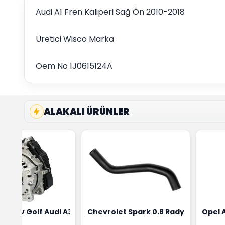
Audi A1 Fren Kaliperi Sağ Ön 2010-2018
Üretici Wisco Marka
Oem No 1J0615124A
ALAKALI ÜRÜNLER
ensörü Bosch Marka 1628HN-0258010081
eon Wv Golf Audi A3 Şarj Alternatörü Valeo Marka 05E9030
Chevrolet Spark 0.8 Radyatör Üst 
Opel 