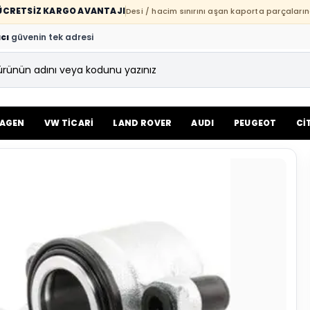
E ÜCRETSİZ KARGO AVANTAJI
Desi / hacim sınırını aşan kaporta parçaların
cı
güvenin tek adresi
AGEN
VW TİCARİ
LAND ROVER
AUDI
PEUGEOT
Cİ