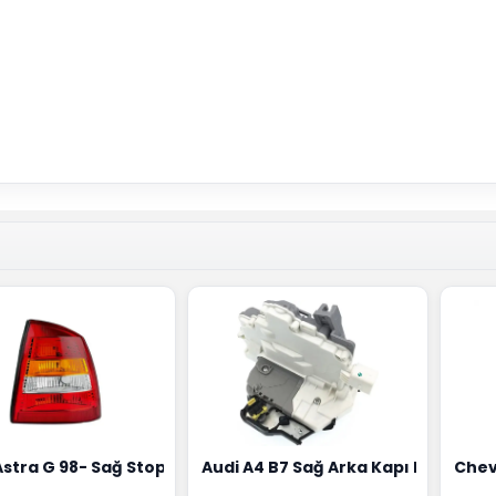
18G
Hortumu Rapro Marka 96591464
Astra G 98- Sağ Stop Lambası Depo Marka 6223020
Audi A4 B7 Sağ Arka Kapı Kilit Mek
Chev