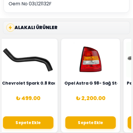
Oem No 03L121132F
ALAKALI ÜRÜNLER
rka 1628HN-0258010081
 Şarj Alternatörü Valeo Marka 05E903018G
Chevrolet Spark 0.8 Radyatör Üst Hortumu Rapro Marka 
Opel Astra G 98- Sağ Stop La
Pe
₺ 499.00
₺ 2,200.00
Sepete Ekle
Sepete Ekle