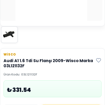
WİSCO
Audi A1 1.6 Tdi Su Flanşı 2009-Wisco Marka
03L121132F
Ürün Kodu
:
03L121132F
₺ 331.54