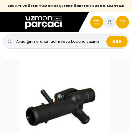
Desi / hacim sınırını aşan kaporta parçalarında taşıma bedeli alıcıya
2000 TL VE ÜZERİ TÜM SİPARİŞLERDE ÜCRETSİZ KARGO AVANTAJI
yansıtılmaktadır.
ARA