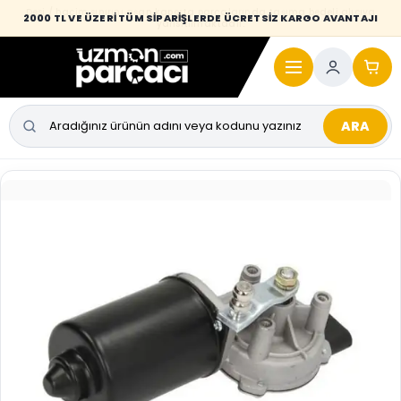
Desi / hacim sınırını aşan kaporta parçalarında taşıma bedeli alıcıya
2000 TL VE ÜZERİ TÜM SİPARİŞLERDE ÜCRETSİZ KARGO AVANTAJI
yansıtılmaktadır.
ARA