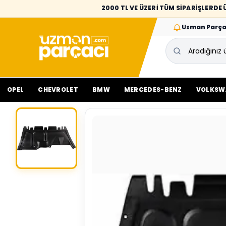
2000 TL VE ÜZERİ TÜM SİPARİŞLERD
Uzman Parça
OPEL
CHEVROLET
BMW
MERCEDES-BENZ
VOLKSW