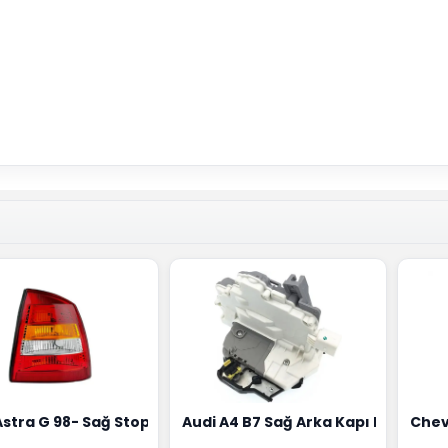
18G
Hortumu Rapro Marka 96591464
Astra G 98- Sağ Stop Lambası Depo Marka 6223020
Audi A4 B7 Sağ Arka Kapı Kilit Mek
Chev