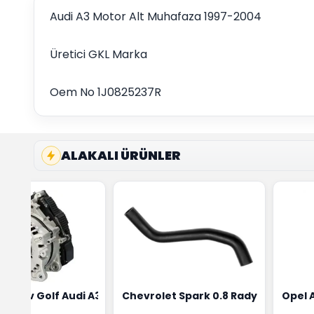
Audi A3 Motor Alt Muhafaza 1997-2004
Üretici GKL Marka
Oem No 1J0825237R
ALAKALI ÜRÜNLER
ensörü Bosch Marka 1628HN-0258010081
eon Wv Golf Audi A3 Şarj Alternatörü Valeo Marka 05E9030
Chevrolet Spark 0.8 Radyatör Üst 
Opel 