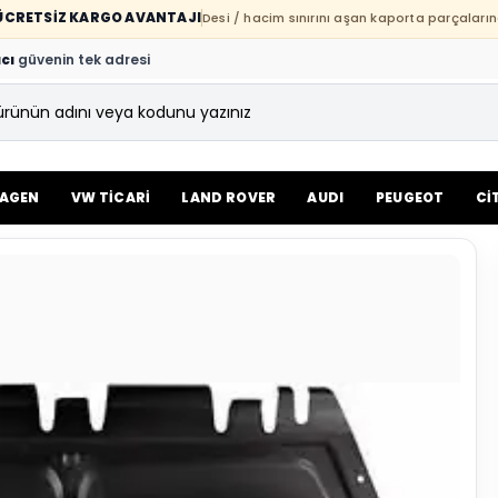
E ÜCRETSİZ KARGO AVANTAJI
Desi / hacim sınırını aşan kaporta parçaların
cı
güvenin tek adresi
AGEN
VW TİCARİ
LAND ROVER
AUDI
PEUGEOT
Cİ