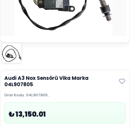
Audi A3 Nox Sensörü Vika Marka
04L907805
Ürün Kodu
:
04L907805...
₺ 13,150.01