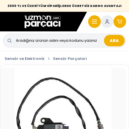
Desi / hacim sınırını aşan kaporta parçalarında taşıma bedeli alıcıya
2000 TL VE ÜZERİ TÜM SİPARİŞLERDE ÜCRETSİZ KARGO AVANTAJI
yansıtılmaktadır.
ARA
Sensör ve Elektronik
Sensör Parçaları