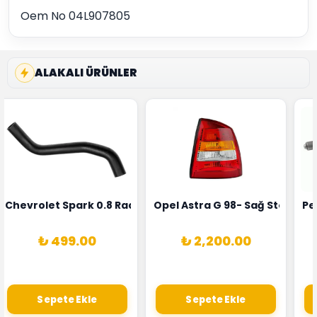
Oem No 04L907805
ALAKALI ÜRÜNLER
rka 1628HN-0258010081
 Şarj Alternatörü Valeo Marka 05E903018G
Chevrolet Spark 0.8 Radyatör Üst Hortumu Rapro Marka 
Opel Astra G 98- Sağ Stop La
Pe
₺ 499.00
₺ 2,200.00
Sepete Ekle
Sepete Ekle