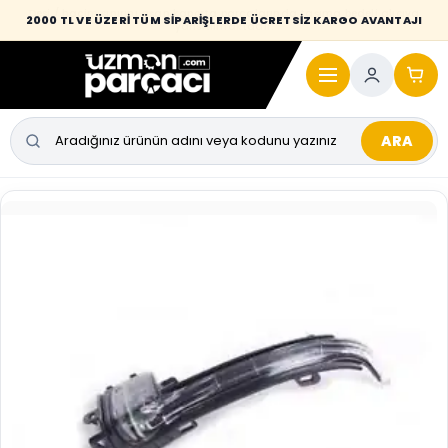
Desi / hacim sınırını aşan kaporta parçalarında taşıma bedeli alıcıya
2000 TL VE ÜZERİ TÜM SİPARİŞLERDE ÜCRETSİZ KARGO AVANTAJI
yansıtılmaktadır.
ARA