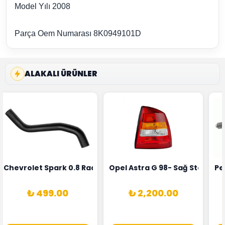
Model Yılı 2008
Parça Oem Numarası 8K0949101D
ALAKALI ÜRÜNLER
rka 1628HN-0258010081
 Şarj Alternatörü Valeo Marka 05E903018G
Chevrolet Spark 0.8 Radyatör Üst Hortumu Rapro Marka 
Opel Astra G 98- Sağ Stop La
Pe
₺ 499.00
₺ 2,200.00