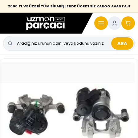
Desi / hacim sınırını aşan kaporta parçalarında taşıma bedeli alıcıya
2000 TL VE ÜZERİ TÜM SİPARİŞLERDE ÜCRETSİZ KARGO AVANTAJI
yansıtılmaktadır.
ARA