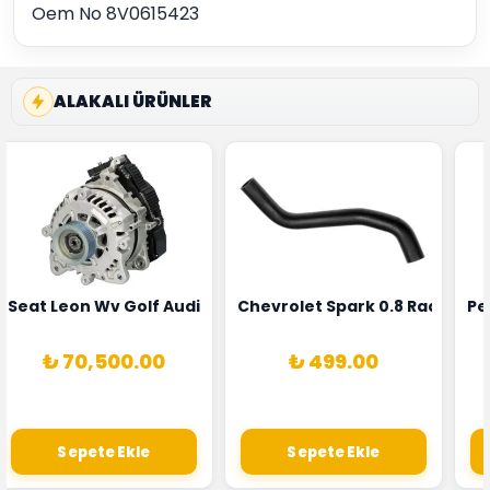
Oem No 8V0615423
ALAKALI ÜRÜNLER
5T3
 Oksijen Sensörü Bosch Marka 1628HN-0258010081
Seat Leon Wv Golf Audi A3 Şarj Alternatörü Valeo Marka 
Chevrolet Spark 0.8 Radyatör
Pe
₺ 70,500.00
₺ 499.00
Sepete Ekle
Sepete Ekle