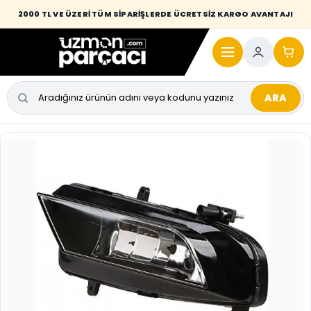
Desi / hacim sınırını aşan kaporta parçalarında taşıma bedeli alıcıya
2000 TL VE ÜZERİ TÜM SİPARİŞLERDE ÜCRETSİZ KARGO AVANTAJI
yansıtılmaktadır.
ARA