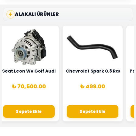
ALAKALI ÜRÜNLER
5T3
 Oksijen Sensörü Bosch Marka 1628HN-0258010081
Seat Leon Wv Golf Audi A3 Şarj Alternatörü Valeo Marka 
Chevrolet Spark 0.8 Radyatör
Pe
₺ 70,500.00
₺ 499.00
Sepete Ekle
Sepete Ekle