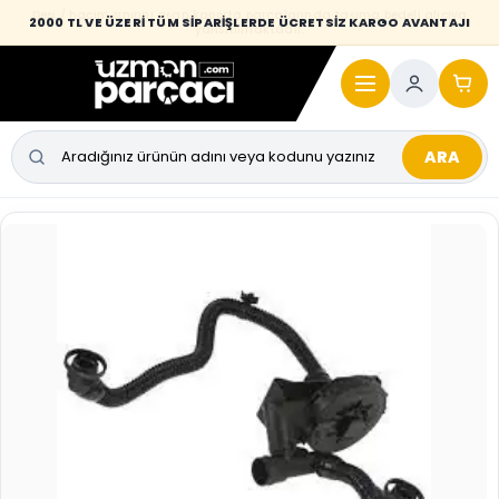
Desi / hacim sınırını aşan kaporta parçalarında taşıma bedeli alıcıya
2000 TL VE ÜZERİ TÜM SİPARİŞLERDE ÜCRETSİZ KARGO AVANTAJI
yansıtılmaktadır.
ARA