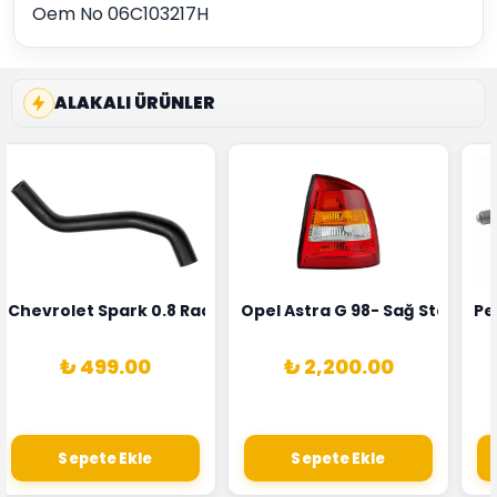
Oem No 06C103217H
ALAKALI ÜRÜNLER
rka 1628HN-0258010081
 Şarj Alternatörü Valeo Marka 05E903018G
Chevrolet Spark 0.8 Radyatör Üst Hortumu Rapro Marka 
Opel Astra G 98- Sağ Stop La
Pe
₺ 499.00
₺ 2,200.00
Sepete Ekle
Sepete Ekle