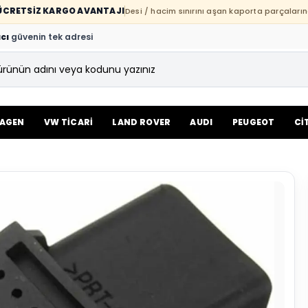
E ÜCRETSİZ KARGO AVANTAJI
Desi / hacim sınırını aşan kaporta parçaların
cı
güvenin tek adresi
AGEN
VW TİCARİ
LAND ROVER
AUDI
PEUGEOT
Cİ