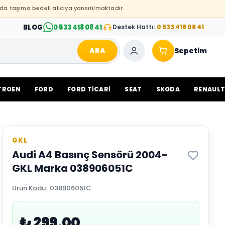
da taşıma bedeli alıcıya yansıtılmaktadır.
BLOG
0 533 418 08 41
Destek Hattı:
0 533 418 08 41
ARA
Sepetim
TROEN
FORD
FORD TİCARİ
SEAT
SKODA
RENAUL
GKL
Audi A4 Basınç Sensörü 2004-
GKL Marka 038906051C
Ürün Kodu
:
038906051C.
₺ 299.00