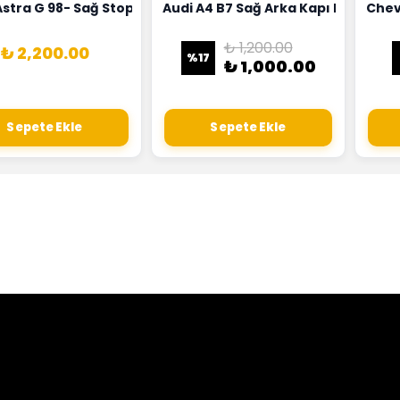
18G
Hortumu Rapro Marka 96591464
Astra G 98- Sağ Stop Lambası Depo Marka 6223020
Audi A4 B7 Sağ Arka Kapı Kilit Mek
Chev
₺ 1,200.00
₺ 2,200.00
%
17
₺ 1,000.00
Sepete Ekle
Sepete Ekle