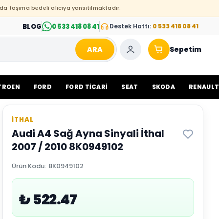
da taşıma bedeli alıcıya yansıtılmaktadır.
BLOG
0 533 418 08 41
Destek Hattı:
0 533 418 08 41
ARA
Sepetim
TROEN
FORD
FORD TİCARİ
SEAT
SKODA
RENAUL
İTHAL
Audi A4 Sağ Ayna Sinyali İthal
2007 / 2010 8K0949102
Ürün Kodu
:
8K0949102
₺ 522.47