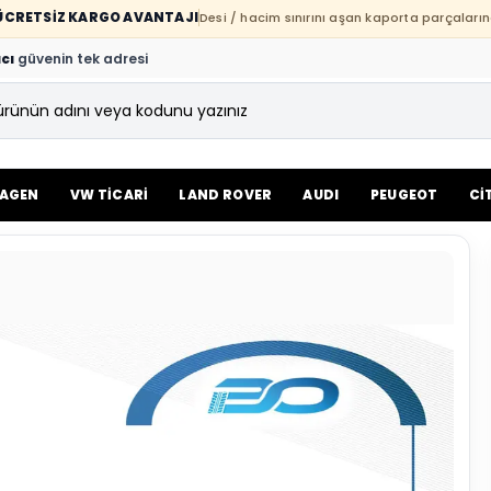
E ÜCRETSİZ KARGO AVANTAJI
Desi / hacim sınırını aşan kaporta parçaların
cı
güvenin tek adresi
AGEN
VW TİCARİ
LAND ROVER
AUDI
PEUGEOT
Cİ