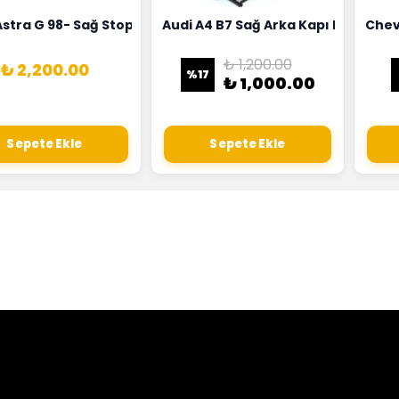
18G
Hortumu Rapro Marka 96591464
Astra G 98- Sağ Stop Lambası Depo Marka 6223020
Audi A4 B7 Sağ Arka Kapı Kilit Mek
Chev
₺ 1,200.00
₺ 2,200.00
%
17
₺ 1,000.00
Sepete Ekle
Sepete Ekle