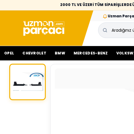
2000 TL VE ÜZERİ TÜM SİPARİŞLERD
Uzman Parça
OPEL
CHEVROLET
BMW
MERCEDES-BENZ
VOLKSW