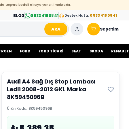
da taşıma bedeli alıcıya yansıtılmaktadır.
BLOG
0 533 418 08 41
Destek Hattı:
0 533 418 08 41
ARA
Sepetim
TROEN
FORD
FORD TİCARİ
SEAT
SKODA
RENAUL
Audi A4 Sağ Dış Stop Lambası
Ledli 2008-2012 GKL Marka
8K5945096B
Ürün Kodu
:
8K5945096B
₺ 5,389.35