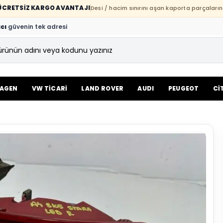
E ÜCRETSİZ KARGO AVANTAJI
Desi / hacim sınırını aşan kaporta parçaların
cı
güvenin tek adresi
AGEN
VW TİCARİ
LAND ROVER
AUDI
PEUGEOT
Cİ