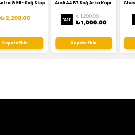
18G
Hortumu Rapro Marka 96591464
Astra G 98- Sağ Stop Lambası Depo Marka 6223020
Audi A4 B7 Sağ Arka Kapı Kilit Mek
Chev
₺ 1,200.00
₺ 2,200.00
%
17
₺ 1,000.00
Sepete Ekle
Sepete Ekle