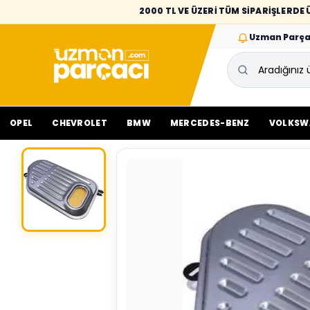
2000 TL VE ÜZERİ TÜM SİPARİŞLERD
Uzman Parça
OPEL
CHEVROLET
BMW
MERCEDES-BENZ
VOLKSW