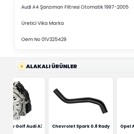
Audi A4 Şanzıman Filtresi Otomatik 1997-2005
Üretici Vika Marka
Oem No 01V325429
ALAKALI ÜRÜNLER
ensörü Bosch Marka 1628HN-0258010081
eon Wv Golf Audi A3 Şarj Alternatörü Valeo Marka 05E9030
Chevrolet Spark 0.8 Radyatör Üst 
Opel 