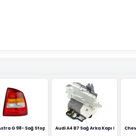
18G
Hortumu Rapro Marka 96591464
Astra G 98- Sağ Stop Lambası Depo Marka 6223020
Audi A4 B7 Sağ Arka Kapı Kilit Mek
Chev