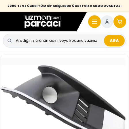
Desi / hacim sınırını aşan kaporta parçalarında taşıma bedeli alıcıya
2000 TL VE ÜZERİ TÜM SİPARİŞLERDE ÜCRETSİZ KARGO AVANTAJI
yansıtılmaktadır.
ARA