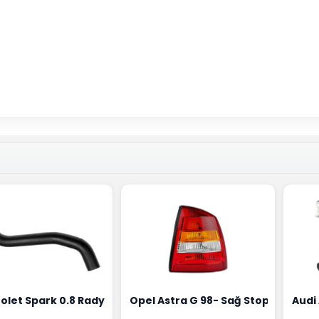
0258010081
ernatörü Valeo Marka 05E903018G
olet Spark 0.8 Radyatör Üst Hortumu Rapro Marka 9659146
Opel Astra G 98- Sağ Stop Lambas
Audi