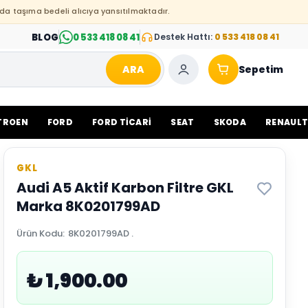
da taşıma bedeli alıcıya yansıtılmaktadır.
BLOG
0 533 418 08 41
Destek Hattı:
0 533 418 08 41
ARA
Sepetim
TROEN
FORD
FORD TİCARİ
SEAT
SKODA
RENAUL
GKL
Audi A5 Aktif Karbon Filtre GKL
Marka 8K0201799AD
Ürün Kodu
:
8K0201799AD .
₺ 1,900.00