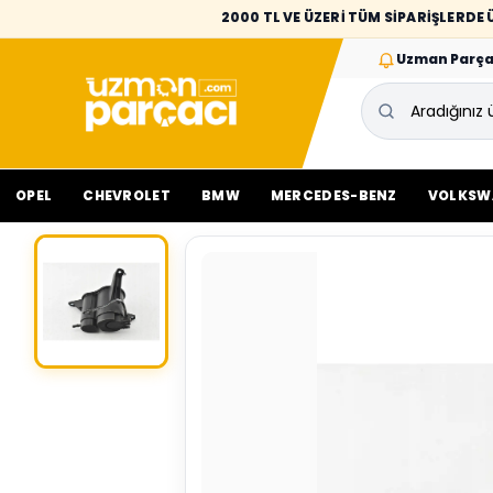
2000 TL VE ÜZERİ TÜM SİPARİŞLERD
Uzman Parça
OPEL
CHEVROLET
BMW
MERCEDES-BENZ
VOLKSW