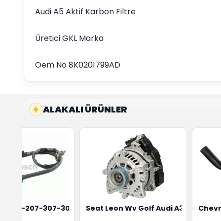
Audi A5 Aktif Karbon Filtre
Üretici GKL Marka
Oem No 8K0201799AD
ALAKALI ÜRÜNLER
4
 Maher Marka 0515T3
t 206-207-307-308 Oksijen Sensörü Bosch Marka 1628HN-
Seat Leon Wv Golf Audi A3 Şarj Alt
Chevr