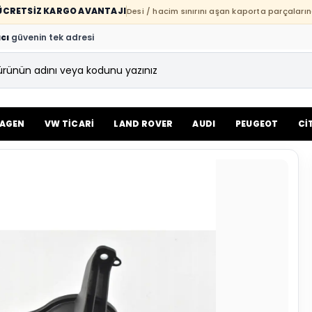
E ÜCRETSİZ KARGO AVANTAJI
Desi / hacim sınırını aşan kaporta parçaların
cı
güvenin tek adresi
AGEN
VW TİCARİ
LAND ROVER
AUDI
PEUGEOT
Cİ