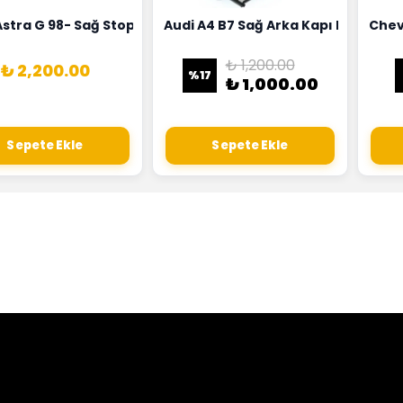
18G
Hortumu Rapro Marka 96591464
Astra G 98- Sağ Stop Lambası Depo Marka 6223020
Audi A4 B7 Sağ Arka Kapı Kilit Mek
Chev
₺ 1,200.00
₺ 2,200.00
%
17
₺ 1,000.00
Sepete Ekle
Sepete Ekle