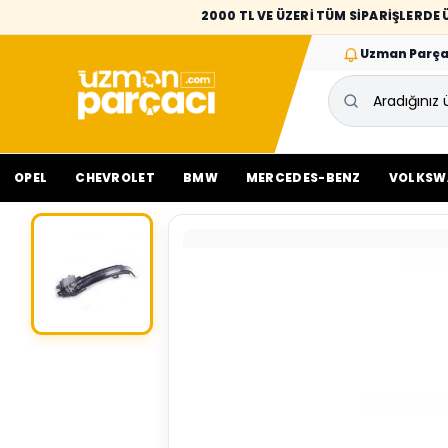
2000 TL VE ÜZERİ TÜM SİPARİŞLERD
Uzman Parça
OPEL
CHEVROLET
BMW
MERCEDES-BENZ
VOLKSW