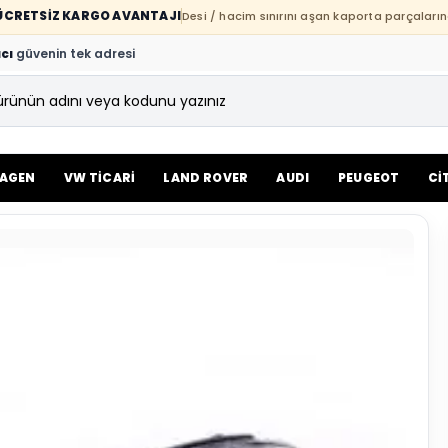
E ÜCRETSİZ KARGO AVANTAJI
Desi / hacim sınırını aşan kaporta parçaların
cı
güvenin tek adresi
AGEN
VW TİCARİ
LAND ROVER
AUDI
PEUGEOT
Cİ