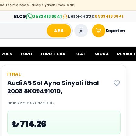
da taşıma bedeli alıcıya yansıtılmaktadır.
BLOG
0 533 418 08 41
Destek Hattı:
0 533 418 08 41
ARA
Sepetim
TROEN
FORD
FORD TİCARİ
SEAT
SKODA
RENAUL
İTHAL
Audi A5 Sol Ayna Sinyali İthal
2008 8K0949101D,
Ürün Kodu
:
8K0949101D,
₺ 714.26