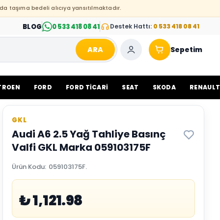
da taşıma bedeli alıcıya yansıtılmaktadır.
BLOG
0 533 418 08 41
Destek Hattı:
0 533 418 08 41
ARA
Sepetim
TROEN
FORD
FORD TİCARİ
SEAT
SKODA
RENAUL
GKL
Audi A6 2.5 Yağ Tahliye Basınç
Valfi GKL Marka 059103175F
Ürün Kodu
:
059103175F.
₺ 1,121.98