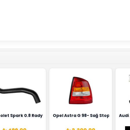
0258010081
ernatörü Valeo Marka 05E903018G
olet Spark 0.8 Radyatör Üst Hortumu Rapro Marka 9659146
Opel Astra G 98- Sağ Stop Lambas
Audi