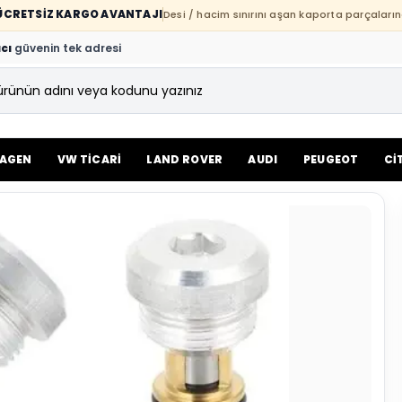
E ÜCRETSİZ KARGO AVANTAJI
Desi / hacim sınırını aşan kaporta parçaların
cı
güvenin tek adresi
AGEN
VW TİCARİ
LAND ROVER
AUDI
PEUGEOT
Cİ