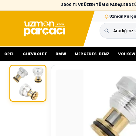
2000 TL VE ÜZERİ TÜM SİPARİŞLERD
Uzman Parça
OPEL
CHEVROLET
BMW
MERCEDES-BENZ
VOLKSW