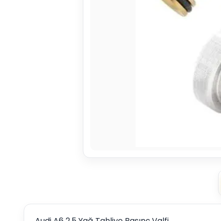
Audi A6 2.5 Yağ Tahliye Basınç Valfi