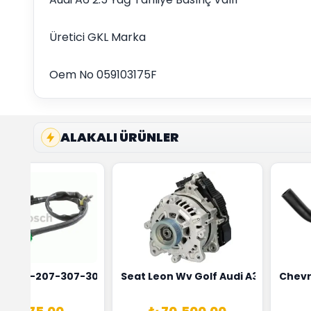
Üretici GKL Marka
Oem No 059103175F
ALAKALI ÜRÜNLER
4
 Maher Marka 0515T3
t 206-207-307-308 Oksijen Sensörü Bosch Marka 1628HN-
Seat Leon Wv Golf Audi A3 Şarj Alt
Chevr