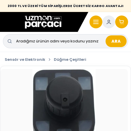
Desi / hacim sınırını aşan kaporta parçalarında taşıma bedeli alıcıya
2000 TL VE ÜZERİ TÜM SİPARİŞLERDE ÜCRETSİZ KARGO AVANTAJI
yansıtılmaktadır.
ARA
Sensör ve Elektronik
Düğme Çeşitleri