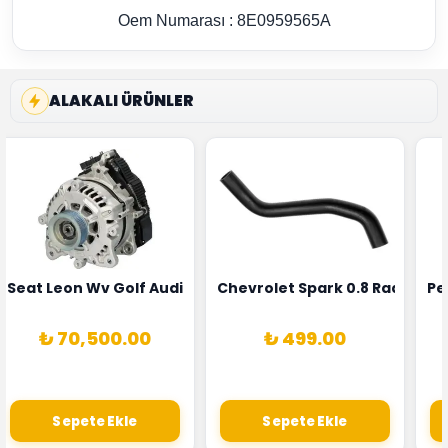
Oem Numarası : 8E0959565A
ALAKALI ÜRÜNLER
5T3
 Oksijen Sensörü Bosch Marka 1628HN-0258010081
Seat Leon Wv Golf Audi A3 Şarj Alternatörü Valeo Marka 
Chevrolet Spark 0.8 Radyatör
Pe
₺ 70,500.00
₺ 499.00
Sepete Ekle
Sepete Ekle