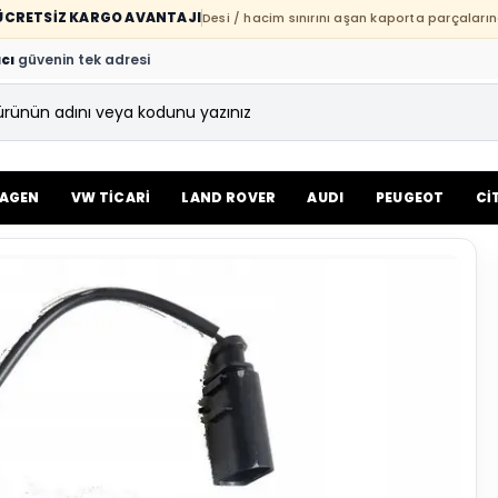
E ÜCRETSİZ KARGO AVANTAJI
Desi / hacim sınırını aşan kaporta parçaların
cı
güvenin tek adresi
AGEN
VW TİCARİ
LAND ROVER
AUDI
PEUGEOT
Cİ