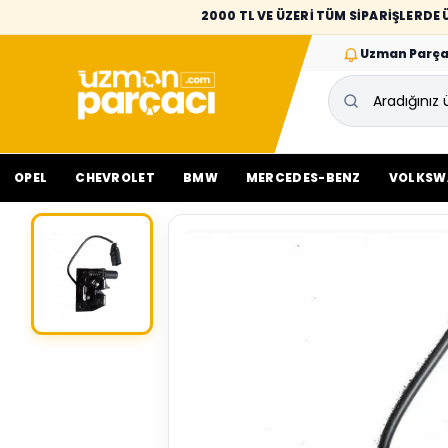
2000 TL VE ÜZERİ TÜM SİPARİŞLERD
Uzman Parça
OPEL
CHEVROLET
BMW
MERCEDES-BENZ
VOLKSW