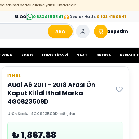
da taşıma bedeli alıcıya yansıtılmaktadır.
BLOG
0 533 418 08 41
Destek Hattı:
0 533 418 08 41
ARA
Sepetim
TROEN
FORD
FORD TİCARİ
SEAT
SKODA
RENAUL
İTHAL
Audi A6 2011 - 2018 Arası Ön
Kaput Kilidi İthal Marka
4G0823509D
Ürün Kodu
:
4G0823509D-a6-,thal
₺ 1,867.88