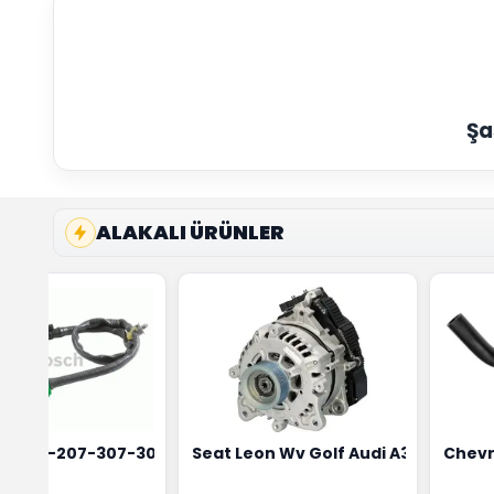
Şa
ALAKALI ÜRÜNLER
4
 Maher Marka 0515T3
t 206-207-307-308 Oksijen Sensörü Bosch Marka 1628HN-
Seat Leon Wv Golf Audi A3 Şarj Alt
Chevr