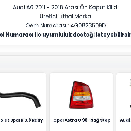
Audi A6 2011 - 2018 Arası Ön Kaput Kilidi
Üretici : İthal Marka
Oem Numarası : 4G0823509D
si Numarası ile uyumluluk desteği isteyebilirsin
0258010081
ernatörü Valeo Marka 05E903018G
olet Spark 0.8 Radyatör Üst Hortumu Rapro Marka 9659146
Opel Astra G 98- Sağ Stop Lambas
Audi