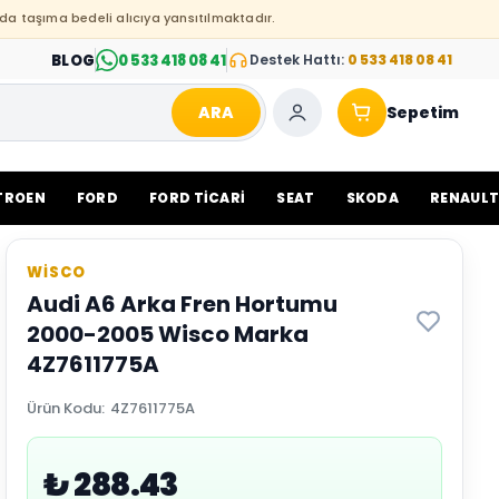
da taşıma bedeli alıcıya yansıtılmaktadır.
BLOG
0 533 418 08 41
Destek Hattı:
0 533 418 08 41
ARA
Sepetim
TROEN
FORD
FORD TİCARİ
SEAT
SKODA
RENAUL
WİSCO
Audi A6 Arka Fren Hortumu
2000-2005 Wisco Marka
4Z7611775A
Ürün Kodu
:
4Z7611775A
₺ 288.43