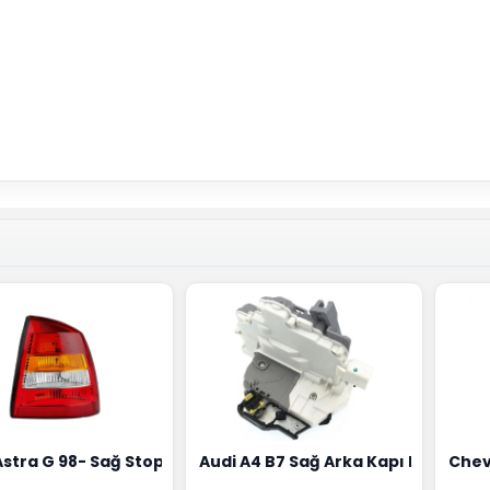
18G
Hortumu Rapro Marka 96591464
Astra G 98- Sağ Stop Lambası Depo Marka 6223020
Audi A4 B7 Sağ Arka Kapı Kilit Mek
Chev