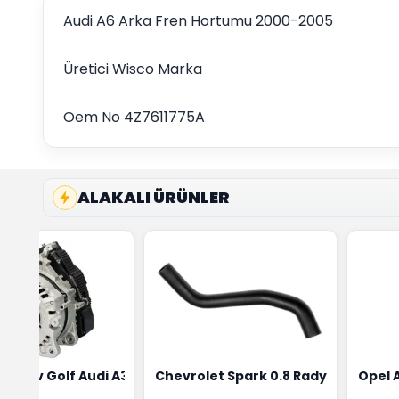
Audi A6 Arka Fren Hortumu 2000-2005
Üretici Wisco Marka
Oem No 4Z7611775A
ALAKALI ÜRÜNLER
ensörü Bosch Marka 1628HN-0258010081
eon Wv Golf Audi A3 Şarj Alternatörü Valeo Marka 05E9030
Chevrolet Spark 0.8 Radyatör Üst 
Opel 