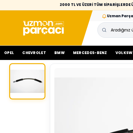
2000 TL VE ÜZERİ TÜM SİPARİŞLERD
Uzman Parça
OPEL
CHEVROLET
BMW
MERCEDES-BENZ
VOLKSW