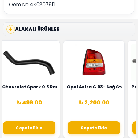
Oem No 4K0807811
ALAKALI ÜRÜNLER
rka 1628HN-0258010081
 Şarj Alternatörü Valeo Marka 05E903018G
Chevrolet Spark 0.8 Radyatör Üst Hortumu Rapro Marka 
Opel Astra G 98- Sağ Stop La
Pe
₺ 499.00
₺ 2,200.00
Sepete Ekle
Sepete Ekle