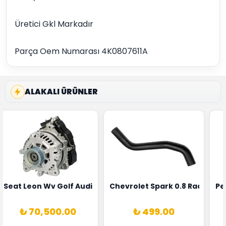
Üretici Gkl Markadır
Parça Oem Numarası 4K0807611A
ALAKALI ÜRÜNLER
5T3
 Oksijen Sensörü Bosch Marka 1628HN-0258010081
Seat Leon Wv Golf Audi A3 Şarj Alternatörü Valeo Marka 
Chevrolet Spark 0.8 Radyatör
Pe
₺ 70,500.00
₺ 499.00