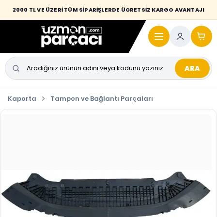
Desi / hacim sınırını aşan kaporta parçalarında taşıma bedeli alıcıya
2000 TL VE ÜZERİ TÜM SİPARİŞLERDE ÜCRETSİZ KARGO AVANTAJI
yansıtılmaktadır.
ARA
Kaporta
Tampon ve Bağlantı Parçaları