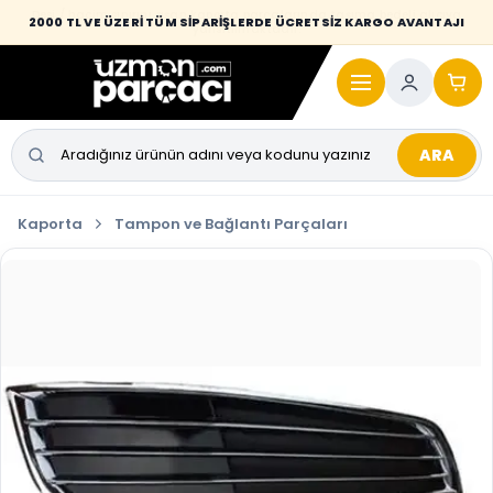
Desi / hacim sınırını aşan kaporta parçalarında taşıma bedeli alıcıya
2000 TL VE ÜZERİ TÜM SİPARİŞLERDE ÜCRETSİZ KARGO AVANTAJI
yansıtılmaktadır.
ARA
Kaporta
Tampon ve Bağlantı Parçaları