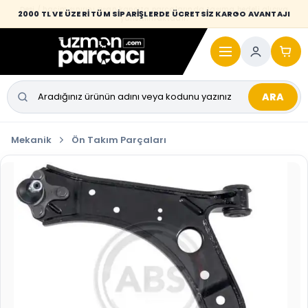
Desi / hacim sınırını aşan kaporta parçalarında taşıma bedeli alıcıya
2000 TL VE ÜZERİ TÜM SİPARİŞLERDE ÜCRETSİZ KARGO AVANTAJI
yansıtılmaktadır.
ARA
Mekanik
Ön Takım Parçaları