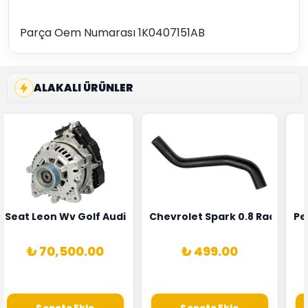
Parça Oem Numarası 1K0407151AB
ALAKALI ÜRÜNLER
5T3
 Oksijen Sensörü Bosch Marka 1628HN-0258010081
Seat Leon Wv Golf Audi A3 Şarj Alternatörü Valeo Marka 
Chevrolet Spark 0.8 Radyatör
Pe
₺ 70,500.00
₺ 499.00