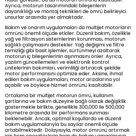
Ayrıca, motorun tasarımındaki bileşenlerin
dayanıklılığı ve montaj teknikleri de ömrü belirleyici
unsurlar arasında yer almaktadır.
Bakım ve onarım uygulamaları da multijet motorların
ömrünü önemli ölçüde etkiler. Düzenli bakım, özellikle
yağ ve filtrasyon sistemlerinin korunması, motorun
sağlıklı çalışmasını destekler. Yağ değişimi ve filtre
temizliği gibi basit işlemler, sürtünmeyi azaltarak
motorun iç bileşenlerinin aşınmasını önler. Ayrıca,
yazılım güncellemeleri ve elektronik kontrol
ünitelerinin bakımları, verimliliği artıracak şekilde
motor performansını optimize eder. Aksine, ihmal
edilen bakım uygulamaları, motor arızalarına yol
açabilir ve böylece hizmet ömrünü kısaltabilir.
Ortalama bir multijet motorun ömrü, kullanım
şartlarına ve bakım düzeyine bağlı olarak değişiklik
göstermekle birlikte, genellikle 300,000 ile 500,000
kilometre arasında bir performans sunması
beklenebilir. Ancak, optimal koşullarda ve düzenli
bakım uygulamalarıyla bu sayılar önemli ölçüde
artabilmektedir. Dolayısıyla, motor ömrünü artırmak
için hem operatörlerin hem de bakım uzmanlarının