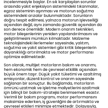
incelenmesiyle başlar. En sık karşılaşılan sorunlar
arasında yakıt enjeksiyon sistemindeki tıkanmalar,
egzoz sisteminin aşınması ve motorun soğutma
sistemindeki arızalar bulunmaktadır. Sorunların
doğru tespit edilmesi, yalnızca motorun işlevselliği
açısından değil, aynı zamanda güvenlik açısından da
son derece önemlidir. Modern onarım teknikleri,
motor bileşenlerinin yeniden yapılandırılmasını ve
geliştirilmesini mümkün kılmaktadır. Malzeme
teknolojisindeki ilerlemeler sayesinde, yalıtım,
soğutma ve yakıt sistemleri gibi kritik bileşenlerin
dayanıklılığı artırılmakta ve motor performansı
optimize edilmektedir.
Son olarak, multijet motorların bakım ve onarımı,
hem ekonomik hem de çevresel etkililik açısından
büyük önem taşır. Düşük yakıt tüketimi ve azaltılmış
emisyonlar, düzenli kontrol ve onarım sayesinde
sağlanan bir sonuçtur. Bu bağlamda, motorların
ömrünü uzatmak ve işletme maliyetlerini azaltmak
için bilinçli bir bakım-stratejisi benimsemek esastır.
Verimli bir bakım programı, motor performansını
maksimize ederken, iş güvenliğini de artırmakta ve
çevresel etkileri minimize etmektedir. Dolayısıyla,