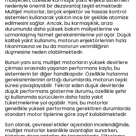
maliyetleri, özellikle karmaşık yakıt enjeksi sistemleri
nedeniyle önemli bir dezavantaj teşkil etmektedir.
Multijet motorlar, birçok enjektör ve hassas kontrol
sistemleri kullanarak yakıtın ince bir şekilde atomize
edilmesini sağlar. Ancak, bu karmaşıklık, arıza
durumunda daha yüksek bakım maliyetlerine ve
uzmanlaşmış hizmet gereksinimlerine yol açar. Düşük
kaliteli yakıt kullanımı, motorun enjektörlerinin hızla
tıkanmasına ve bu da motorun verimliliğinin
düşmesine neden olabilmektedir.
Bunun yanı sıra, multijet motorların yüksek devirlere
çıkması sırasında yaşanan performans kaybı, bu
sistemlerin bir diğer handikapıdır. Özellikle hızlanma
gereksinimlerinin arttığı durumlarda, motorun tepki
süresi yavaşlayabilir. Tekrar eden düşük devirlerde
düşük performans gösterme durumu, özellikle şehir
içi kullanımda sürücülerin daha fazla yakıt
tüketmelerine yol açabilir. Yani, bu motorlar
genellikle yüksek performans gerektiren durumlarda
standart motor tiplerine göre zayıf kalabilmektedir.
Son olarak, çevresel etkiler açısından incelendiğinde,
multijet motorlar kesinlikle avantajlar sunarken,