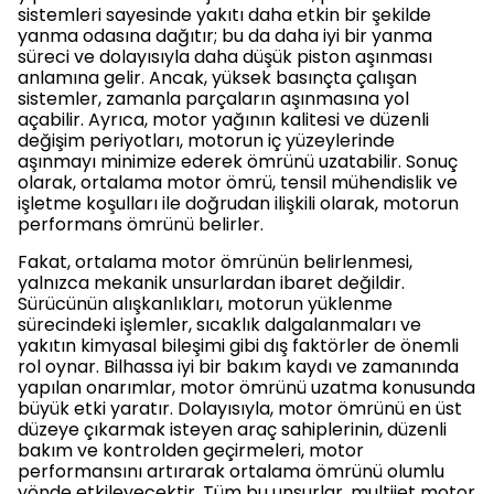
sistemleri sayesinde yakıtı daha etkin bir şekilde
yanma odasına dağıtır; bu da daha iyi bir yanma
süreci ve dolayısıyla daha düşük piston aşınması
anlamına gelir. Ancak, yüksek basınçta çalışan
sistemler, zamanla parçaların aşınmasına yol
açabilir. Ayrıca, motor yağının kalitesi ve düzenli
değişim periyotları, motorun iç yüzeylerinde
aşınmayı minimize ederek ömrünü uzatabilir. Sonuç
olarak, ortalama motor ömrü, tensil mühendislik ve
işletme koşulları ile doğrudan ilişkili olarak, motorun
performans ömrünü belirler.
Fakat, ortalama motor ömrünün belirlenmesi,
yalnızca mekanik unsurlardan ibaret değildir.
Sürücünün alışkanlıkları, motorun yüklenme
sürecindeki işlemler, sıcaklık dalgalanmaları ve
yakıtın kimyasal bileşimi gibi dış faktörler de önemli
rol oynar. Bilhassa iyi bir bakım kaydı ve zamanında
yapılan onarımlar, motor ömrünü uzatma konusunda
büyük etki yaratır. Dolayısıyla, motor ömrünü en üst
düzeye çıkarmak isteyen araç sahiplerinin, düzenli
bakım ve kontrolden geçirmeleri, motor
performansını artırarak ortalama ömrünü olumlu
yönde etkileyecektir. Tüm bu unsurlar, multijet motor