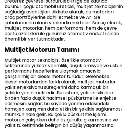
üreterek çevresel sürdürülebilirliğe de katkıda
bulunur. çoğu otomobil üreticisi, multijet teknolojisinin
sağladığı avantajları dikkate alarak, bu motorları
araç portföylerine dahil etmekte ve Ar-Ge
çabalarını bu alana yönlendirmektedir. Sonuç olarak,
multijet motorlar, hem performansı hem de çevre
dostu özellikleri ile günümüz otomotiv endüstrisinde
önemli bir yer tutmaktadır.
Multijet Motorun Tanımı
Multijet motor teknolojisi, özellikle otomotiv
sektöründe yüksek verimlilik, düşük emisyon ve üstün
performans hedeflerine ulaşmak amacıyla
geliştirilmiş bir diesel motor türüdür. Geleneksel
diesel motorlardan farklı olarak, multijet motorlar,
yakıt enjeksiyonu süreçlerini daha karmaşık bir
şekilde yönetmektedir. Bu sistem, yakıtın silindire
birden fazla düşük hacimsel püskürtme ile enjekte
edilmesini sağlar; bu sayede yanma odasındaki
homojen karışımın daha etkin bir şekilde sağlanması
mümkün hale gelir. Bu çoklu püskürtme işlemi,
motorun çalışırken daha az gürültü çıkarmasına ve
yakıt tüketiminde belirgin bir düşüş yaşanmasına