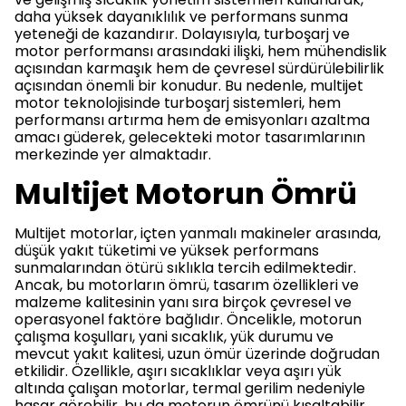
daha yüksek dayanıklılık ve performans sunma
yeteneği de kazandırır. Dolayısıyla, turboşarj ve
motor performansı arasındaki ilişki, hem mühendislik
açısından karmaşık hem de çevresel sürdürülebilirlik
açısından önemli bir konudur. Bu nedenle, multijet
motor teknolojisinde turboşarj sistemleri, hem
performansı artırma hem de emisyonları azaltma
amacı güderek, gelecekteki motor tasarımlarının
merkezinde yer almaktadır.
Multijet Motorun Ömrü
Multijet motorlar, içten yanmalı makineler arasında,
düşük yakıt tüketimi ve yüksek performans
sunmalarından ötürü sıklıkla tercih edilmektedir.
Ancak, bu motorların ömrü, tasarım özellikleri ve
malzeme kalitesinin yanı sıra birçok çevresel ve
operasyonel faktöre bağlıdır. Öncelikle, motorun
çalışma koşulları, yani sıcaklık, yük durumu ve
mevcut yakıt kalitesi, uzun ömür üzerinde doğrudan
etkilidir. Özellikle, aşırı sıcaklıklar veya aşırı yük
altında çalışan motorlar, termal gerilim nedeniyle
hasar görebilir, bu da motorun ömrünü kısaltabilir.