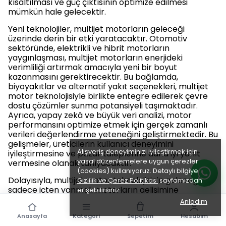
kısaltılması ve güç çıktısının optimize edilmesi
mümkün hale gelecektir.
Yeni teknolojiler, multijet motorların geleceği
üzerinde derin bir etki yaratacaktır. Otomotiv
sektöründe, elektrikli ve hibrit motorların
yaygınlaşması, multijet motorların enerjideki
verimliliği artırmak amacıyla yeni bir boyut
kazanmasını gerektirecektir. Bu bağlamda,
biyoyakıtlar ve alternatif yakıt seçenekleri, multijet
motor teknolojisiyle birlikte entegre edilerek çevre
dostu çözümler sunma potansiyeli taşımaktadır.
Ayrıca, yapay zekâ ve büyük veri analizi, motor
performansını optimize etmek için gerçek zamanlı
verileri değerlendirme yeteneğini geliştirmektedir. Bu
gelişmeler, üreticilerin kullanıcı deneyimini
Alışveriş deneyiminizi iyileştirmek için
iyileştirmesine ve pazar taleplerine daha iyi yanıt
yasal düzenlemelere uygun çerezler
vermesine olanak tanıyacaktır.
(cookies) kullanıyoruz. Detaylı bilgiye
Dolayısıyla, multijet motor teknolojisinin geleceği,
Gizlilik ve Çerez Politikası
sayfamızdan
sadece içten yanmalı motorların gelişimine
erişebilirsiniz.
odaklanmakla kalmayıp, aynı zamanda çevre dostu
Anladım
yakıtlarla entegrasyonu ve akıllı sistemlerin
Anasayfa
Kategori
Sepetim
Hesabım
adaptasyonu gibi çok boyutlu bir dönüşüm sürecini