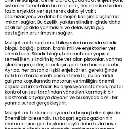
öneme sahiptir. Genel olarak, çoklu yakıt enjeksiyonu
sistemini temel alan bu motorlar, her silindire birden
fazla enjektör yerleştirerek daha iyi yakıt
atomizasyonu ve daha homojen karışım oluşturma
imkanı sağlar. Bu özellik, yakıtın silindirin içinde daha
etkili bir şekilde yanmasını ve dolayısıyla güç
desteğinin artırılmasını sağlar.
Multijet motorun temel bileşenleri arasında silindir
bloğu, başlığı, piston, krank mili ve enjektörler yer
almaktadır. Silindir bloğu, tüm motorun yapısal
temeli iken, silindirin içinde yer alan pistonlar, yanma
işlemini gerçekleştirmek için gereken basıncı üretir.
Ayrıca, her pistonla ilişkili enjektörler, gerektiğinde
belirli miktarda yakıtı püskürtmekte, bu da farklı
çalışma koşullarında motorun verimliliğini önemli
ölçüde artırmaktadır. Bu enjeksiyon sistemleri, motor
kontrol ünitesi tarafından yönetilen karmaşık bir
elektronik altyapıya dayanır ve bu sayede akıllı bir
yanma süreci gerçekleştirir.
Multijet motorlarında ayrıca turboşarj teknolojisi de
önemli bir bileşendir. Turboşarj, egzoz gazlarının
motorun içine geri beslenmesiyle daha fazla hava