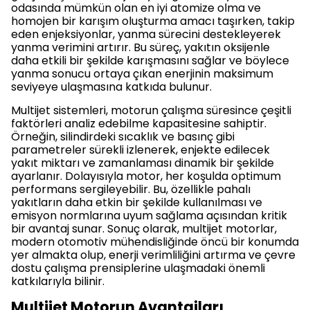
odasında mümkün olan en iyi atomize olma ve
homojen bir karışım oluşturma amacı taşırken, takip
eden enjeksiyonlar, yanma sürecini destekleyerek
yanma verimini artırır. Bu süreç, yakıtın oksijenle
daha etkili bir şekilde karışmasını sağlar ve böylece
yanma sonucu ortaya çıkan enerjinin maksimum
seviyeye ulaşmasına katkıda bulunur.
Multijet sistemleri, motorun çalışma süresince çeşitli
faktörleri analiz edebilme kapasitesine sahiptir.
Örneğin, silindirdeki sıcaklık ve basınç gibi
parametreler sürekli izlenerek, enjekte edilecek
yakıt miktarı ve zamanlaması dinamik bir şekilde
ayarlanır. Dolayısıyla motor, her koşulda optimum
performans sergileyebilir. Bu, özellikle pahalı
yakıtların daha etkin bir şekilde kullanılması ve
emisyon normlarına uyum sağlama açısından kritik
bir avantaj sunar. Sonuç olarak, multijet motorlar,
modern otomotiv mühendisliğinde öncü bir konumda
yer almakta olup, enerji verimliliğini artırma ve çevre
dostu çalışma prensiplerine ulaşmadaki önemli
katkılarıyla bilinir.
Multijet Motorun Avantajları