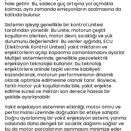
hale getirir. Bu, sadece güç artışına yol açmakla
kalmaz, aynı zamanda emisyonların azalmasına da
katkıda bulunur.
Sistemin işleyişi genellikle bir kontrol ünitesi
tarafından yönetilir. Bu ünite, motorun çeşitli
koşullarını izlerken, motor devri, sıcaklığı ve yük
durumunu değerlendirir. Bu veriler ışığında, ECU
(Elektronik Kontrol Ünitesi) yakıt miktarını ve
enjektörlerin açılıp kapanma zamanlamasını ayarlar.
Multijet sistemlerinde, genellikle piezoelektrik
enjeksiyon teknolojisi kullanılır; bu teknoloji,
enjektörlere aninde tepki verme kabiliyeti
kazandırarak, motorun performansının dinamik
olarak optimize edilmesine olanak tanır. Böylece,
farklı motor yük koşullarında bile, yakıt enjekte
edilme süresi ve miktarı son derece hassas bir
şekilde ayarlanabilir.
Yakıt enjeksiyon sisteminin etkinliği, motor ömrü ve
performansı üzerinde doğrudan bir etkiye sahiptir.
Doğru ayarlanmış bir yakıt enjeksiyon sistemi, yanma
odasında daha dengeli bir sıcaklık dağılımı sağlar ve
bu da motor parçalarının aşınmasını minimize eder.