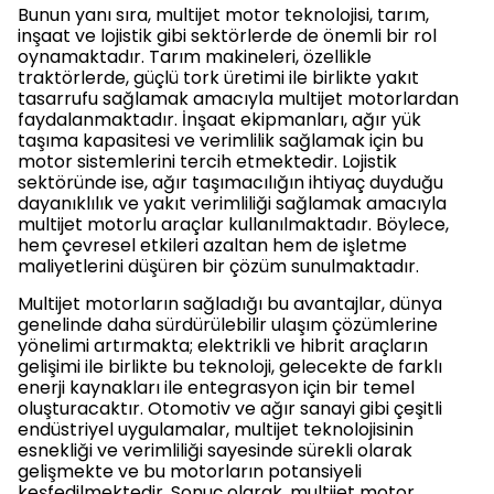
Bunun yanı sıra, multijet motor teknolojisi, tarım,
inşaat ve lojistik gibi sektörlerde de önemli bir rol
oynamaktadır. Tarım makineleri, özellikle
traktörlerde, güçlü tork üretimi ile birlikte yakıt
tasarrufu sağlamak amacıyla multijet motorlardan
faydalanmaktadır. İnşaat ekipmanları, ağır yük
taşıma kapasitesi ve verimlilik sağlamak için bu
motor sistemlerini tercih etmektedir. Lojistik
sektöründe ise, ağır taşımacılığın ihtiyaç duyduğu
dayanıklılık ve yakıt verimliliği sağlamak amacıyla
multijet motorlu araçlar kullanılmaktadır. Böylece,
hem çevresel etkileri azaltan hem de işletme
maliyetlerini düşüren bir çözüm sunulmaktadır.
Multijet motorların sağladığı bu avantajlar, dünya
genelinde daha sürdürülebilir ulaşım çözümlerine
yönelimi artırmakta; elektrikli ve hibrit araçların
gelişimi ile birlikte bu teknoloji, gelecekte de farklı
enerji kaynakları ile entegrasyon için bir temel
oluşturacaktır. Otomotiv ve ağır sanayi gibi çeşitli
endüstriyel uygulamalar, multijet teknolojisinin
esnekliği ve verimliliği sayesinde sürekli olarak
gelişmekte ve bu motorların potansiyeli
keşfedilmektedir. Sonuç olarak, multijet motor