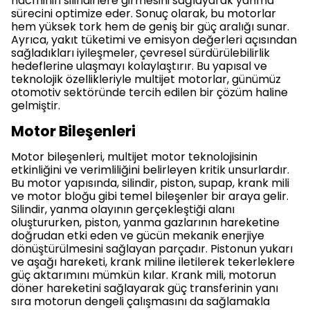
hacminin silindirlere girmesini sağlayarak yanma
sürecini optimize eder. Sonuç olarak, bu motorlar
hem yüksek tork hem de geniş bir güç aralığı sunar.
Ayrıca, yakıt tüketimi ve emisyon değerleri açısından
sağladıkları iyileşmeler, çevresel sürdürülebilirlik
hedeflerine ulaşmayı kolaylaştırır. Bu yapısal ve
teknolojik özellikleriyle multijet motorlar, günümüz
otomotiv sektöründe tercih edilen bir çözüm haline
gelmiştir.
Motor Bileşenleri
Motor bileşenleri, multijet motor teknolojisinin
etkinliğini ve verimliliğini belirleyen kritik unsurlardır.
Bu motor yapısında, silindir, piston, supap, krank mili
ve motor bloğu gibi temel bileşenler bir araya gelir.
Silindir, yanma olayının gerçekleştiği alanı
oluştururken, piston, yanma gazlarının hareketine
doğrudan etki eden ve gücün mekanik enerjiye
dönüştürülmesini sağlayan parçadır. Pistonun yukarı
ve aşağı hareketi, krank miline iletilerek tekerleklere
güç aktarımını mümkün kılar. Krank mili, motorun
döner hareketini sağlayarak güç transferinin yanı
sıra motorun dengeli çalışmasını da sağlamakla