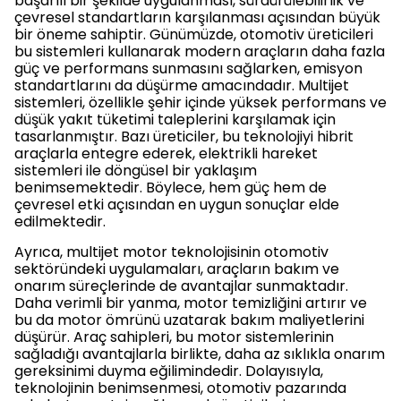
başarılı bir şekilde uygulanması, sürdürülebilirlik ve
çevresel standartların karşılanması açısından büyük
bir öneme sahiptir. Günümüzde, otomotiv üreticileri
bu sistemleri kullanarak modern araçların daha fazla
güç ve performans sunmasını sağlarken, emisyon
standartlarını da düşürme amacındadır. Multijet
sistemleri, özellikle şehir içinde yüksek performans ve
düşük yakıt tüketimi taleplerini karşılamak için
tasarlanmıştır. Bazı üreticiler, bu teknolojiyi hibrit
araçlarla entegre ederek, elektrikli hareket
sistemleri ile döngüsel bir yaklaşım
benimsemektedir. Böylece, hem güç hem de
çevresel etki açısından en uygun sonuçlar elde
edilmektedir.
Ayrıca, multijet motor teknolojisinin otomotiv
sektöründeki uygulamaları, araçların bakım ve
onarım süreçlerinde de avantajlar sunmaktadır.
Daha verimli bir yanma, motor temizliğini artırır ve
bu da motor ömrünü uzatarak bakım maliyetlerini
düşürür. Araç sahipleri, bu motor sistemlerinin
sağladığı avantajlarla birlikte, daha az sıklıkla onarım
gereksinimi duyma eğilimindedir. Dolayısıyla,
teknolojinin benimsenmesi, otomotiv pazarında