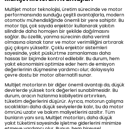
Multijet motor teknolojisi, üretim sürecinde ve motor
performansında sunduğu çeşitli avantajlarla, modern
otomotiv mühendisliğinde önemli bir yere sahiptir. Bu
motor tipi, çok sayıda enjektör kullanarak yakıtın
silindirde daha homojen bir şekilde dağılmasını
sağlar. Bu özellik, yanma sürecinin daha verimli
olmasına olanak tanır ve motor verimliliğini artırarak
güç çıkışını yükseltir. Çoklu enjektör sistemleri
sayesinde, yakıt püskürtme zamanlaması daha
hassas bir biçimde kontrol edilebilir. Bu durum, hem
yakıt ekonomisini optimize eder hem de emisyon
değerlerinin düşmesine yardımcı olur; dolayısıyla
çevre dostu bir motor alternatifi sunar.
Multijet motorların bir diğer önemli avantajı da, düşük
devirlerde yüksek tork değerleri sunabilmesidir. Bu
durum, aracın hızlanma kabiliyetini artırırken,
tüketim değerlerini düşürür. Ayrıca, motorun çalışma
sıcaklıkları daha düşük seviyelerde kalır, bu da motor
ömrünü uzatır ve bakım maliyetlerini azaltır. Tüm
bunların yanı sıra, Multijet motorları, daha düşük
yakıt tüketimi sayesinde işletme giderlerini minimize
etmeye yardımcı olur. Bunun, hem bireysel