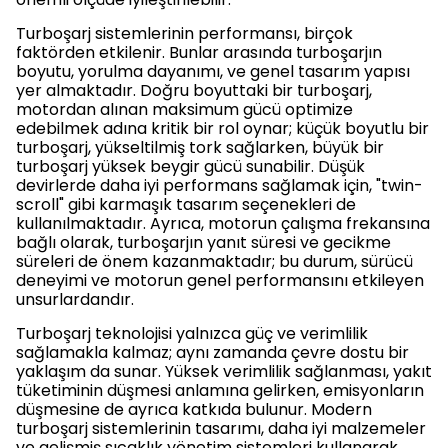
Turboşarj sistemlerinin performansı, birçok
faktörden etkilenir. Bunlar arasında turboşarjın
boyutu, yorulma dayanımı, ve genel tasarım yapısı
yer almaktadır. Doğru boyuttaki bir turboşarj,
motordan alınan maksimum gücü optimize
edebilmek adına kritik bir rol oynar; küçük boyutlu bir
turboşarj, yükseltilmiş tork sağlarken, büyük bir
turboşarj yüksek beygir gücü sunabilir. Düşük
devirlerde daha iyi performans sağlamak için, "twin-
scroll" gibi karmaşık tasarım seçenekleri de
kullanılmaktadır. Ayrıca, motorun çalışma frekansına
bağlı olarak, turboşarjın yanıt süresi ve gecikme
süreleri de önem kazanmaktadır; bu durum, sürücü
deneyimi ve motorun genel performansını etkileyen
unsurlardandır.
Turboşarj teknolojisi yalnızca güç ve verimlilik
sağlamakla kalmaz; aynı zamanda çevre dostu bir
yaklaşım da sunar. Yüksek verimlilik sağlanması, yakıt
tüketiminin düşmesi anlamına gelirken, emisyonların
düşmesine de ayrıca katkıda bulunur. Modern
turboşarj sistemlerinin tasarımı, daha iyi malzemeler
ve gelişmiş sıcaklık yönetim sistemleri kullanarak,