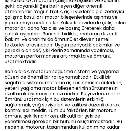
İkinci olarak, motorun çalışma koşulları ve kullanım
şekli, dayanıklılığını belirleyen diğer önemli
etmenlerdir. Yoğun trafik, aşırı yükleme gibi zorlayıcı
çalışma koşulları, motor bileşenlerinde aşınma ve
yıpranmaya neden olur. Yüksek devirlerde çalıştırılan
motorlar, daha fazla ısı ve basınç üreterek daha
çabuk aşınabilir. Bununla birlikte, motorun düzenli
bakımı ve onarımı da ömrünü etkileyen temel
faktörler arasındadır. Uygun periyodik bakımlar ve
gerekli olan değişikliklerin zamanında yapılması,
motorun performansını artırmakta ve ömrünü
uzatmaktadır.
Son olarak, motorun soğutma sistemi ve yağlama
düzeni de önemli bir rol oynamaktadır. Etkili bir
soğutma sistemi, motorun aşırı ısınmasını önlerken,
yeterli yağlama motor bileşenlerinin sürtünmesini
azaltarak aşınmayı en aza indirir. Bu yüzden, motor
ömrünü uzatmak için bu sistemlerin etkinliği
sağlanmalı, yağ seviyeleri ve kalitesi düzenli olarak
kontrol edilmelidir. Tüm bu faktörler, bir motorun
ömrünü şekillendirirken, dikkatli bir şekilde
yönetilmesi gereken bir bütünü oluşturmaktadır. Bu
nedenle, motorun tasarımından kullanımına kadar