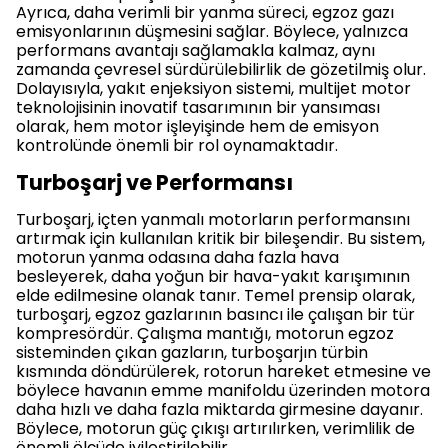
Ayrıca, daha verimli bir yanma süreci, egzoz gazı
emisyonlarının düşmesini sağlar. Böylece, yalnızca
performans avantajı sağlamakla kalmaz, aynı
zamanda çevresel sürdürülebilirlik de gözetilmiş olur.
Dolayısıyla, yakıt enjeksiyon sistemi, multijet motor
teknolojisinin inovatif tasarımının bir yansıması
olarak, hem motor işleyişinde hem de emisyon
kontrolünde önemli bir rol oynamaktadır.
Turboşarj ve Performansı
Turboşarj, içten yanmalı motorların performansını
artırmak için kullanılan kritik bir bileşendir. Bu sistem,
motorun yanma odasına daha fazla hava
besleyerek, daha yoğun bir hava-yakıt karışımının
elde edilmesine olanak tanır. Temel prensip olarak,
turboşarj, egzoz gazlarının basıncı ile çalışan bir tür
kompresördür. Çalışma mantığı, motorun egzoz
sisteminden çıkan gazların, turboşarjın türbin
kısmında döndürülerek, rotorun hareket etmesine ve
böylece havanın emme manifoldu üzerinden motora
daha hızlı ve daha fazla miktarda girmesine dayanır.
Böylece, motorun güç çıkışı artırılırken, verimlilik de
önemli ölçüde iyileştirilebilir.