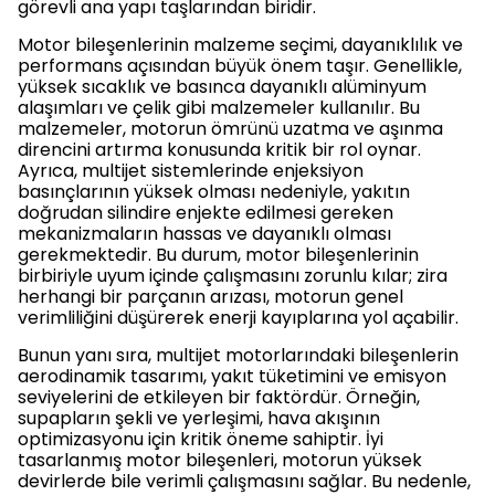
görevli ana yapı taşlarından biridir.
Motor bileşenlerinin malzeme seçimi, dayanıklılık ve
performans açısından büyük önem taşır. Genellikle,
yüksek sıcaklık ve basınca dayanıklı alüminyum
alaşımları ve çelik gibi malzemeler kullanılır. Bu
malzemeler, motorun ömrünü uzatma ve aşınma
direncini artırma konusunda kritik bir rol oynar.
Ayrıca, multijet sistemlerinde enjeksiyon
basınçlarının yüksek olması nedeniyle, yakıtın
doğrudan silindire enjekte edilmesi gereken
mekanizmaların hassas ve dayanıklı olması
gerekmektedir. Bu durum, motor bileşenlerinin
birbiriyle uyum içinde çalışmasını zorunlu kılar; zira
herhangi bir parçanın arızası, motorun genel
verimliliğini düşürerek enerji kayıplarına yol açabilir.
Bunun yanı sıra, multijet motorlarındaki bileşenlerin
aerodinamik tasarımı, yakıt tüketimini ve emisyon
seviyelerini de etkileyen bir faktördür. Örneğin,
supapların şekli ve yerleşimi, hava akışının
optimizasyonu için kritik öneme sahiptir. İyi
tasarlanmış motor bileşenleri, motorun yüksek
devirlerde bile verimli çalışmasını sağlar. Bu nedenle,