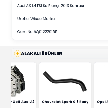
Audi A3 1.4TSI Su Flanşı 2013 Sonrası
Üretici Wisco Marka
Oem No 5Q0122291BE
ALAKALI ÜRÜNLER
ensörü Bosch Marka 1628HN-0258010081
eon Wv Golf Audi A3 Şarj Alternatörü Valeo Marka 05E9030
Chevrolet Spark 0.8 Radyatör Üst 
Opel 