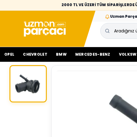
2000 TL VE ÜZERİ TÜM SİPARİŞLERD
Uzman Parça
OPEL
CHEVROLET
BMW
MERCEDES-BENZ
VOLKSW