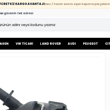
E ÜCRETSİZ KARGO AVANTAJI
Desi / hacim sınırını aşan kaporta parçaların
cı
güvenin tek adresi
AGEN
VW TİCARİ
LAND ROVER
AUDI
PEUGEOT
Cİ