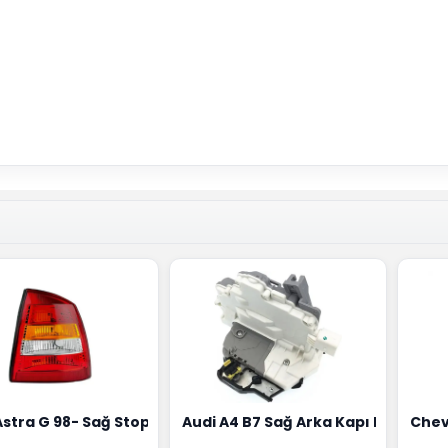
18G
Hortumu Rapro Marka 96591464
Astra G 98- Sağ Stop Lambası Depo Marka 6223020
Audi A4 B7 Sağ Arka Kapı Kilit Mek
Chev