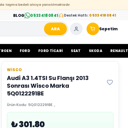
da taşıma bedeli alıcıya yansıtılmaktadır.
BLOG
0 533 418 08 41
Destek Hattı:
0 533 418 08 41
ARA
Sepetim
TROEN
FORD
FORD TİCARİ
SEAT
SKODA
RENAUL
WİSCO
Audi A3 1.4TSI Su Flanşı 2013
Sonrası Wisco Marka
5Q0122291BE
Ürün Kodu
:
5Q0122291BE .,
₺ 301.80