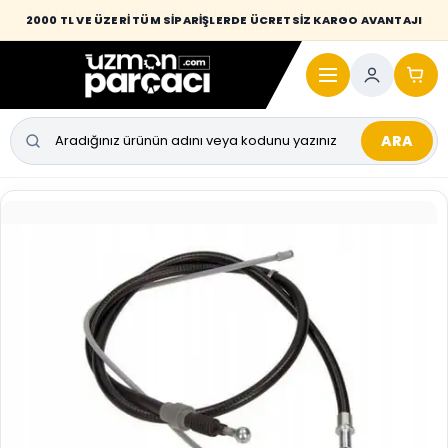
Desi / hacim sınırını aşan kaporta parçalarında taşıma bedeli alıcıya
2000 TL VE ÜZERİ TÜM SİPARİŞLERDE ÜCRETSİZ KARGO AVANTAJI
yansıtılmaktadır.
ARA