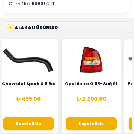
Oem No 1J0609721T
ALAKALI ÜRÜNLER
rka 1628HN-0258010081
 Şarj Alternatörü Valeo Marka 05E903018G
Chevrolet Spark 0.8 Radyatör Üst Hortumu Rapro Marka 
Opel Astra G 98- Sağ Stop La
Pe
₺ 499.00
₺ 2,200.00
Sepete Ekle
Sepete Ekle