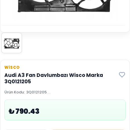
WİSCO
Audi A3 Fan Davlumbazı Wisco Marka
3Q0121205
Ürün Kodu
:
3Q0121205 . .
₺ 790.43