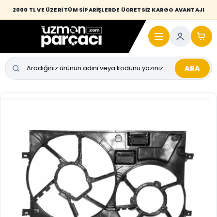
Desi / hacim sınırını aşan kaporta parçalarında taşıma bedeli alıcıya
2000 TL VE ÜZERİ TÜM SİPARİŞLERDE ÜCRETSİZ KARGO AVANTAJI
yansıtılmaktadır.
ARA