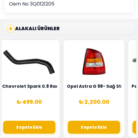
Oem No 3Q0121205
ALAKALI ÜRÜNLER
rka 1628HN-0258010081
 Şarj Alternatörü Valeo Marka 05E903018G
Chevrolet Spark 0.8 Radyatör Üst Hortumu Rapro Marka 
Opel Astra G 98- Sağ Stop La
Pe
₺ 499.00
₺ 2,200.00
Sepete Ekle
Sepete Ekle