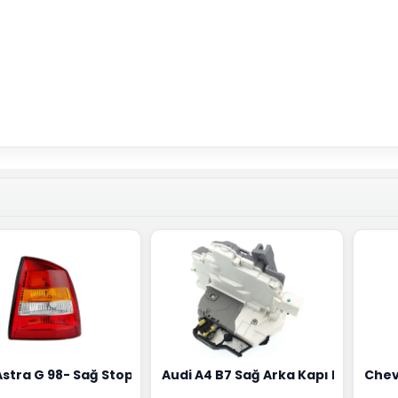
18G
Hortumu Rapro Marka 96591464
Astra G 98- Sağ Stop Lambası Depo Marka 6223020
Audi A4 B7 Sağ Arka Kapı Kilit Mek
Chev