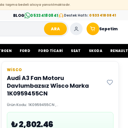
da taşıma bedeli alıcıya yansıtılmaktadır.
BLOG
0 533 418 08 41
Destek Hattı:
0 533 418 08 41
ARA
Sepetim
TROEN
FORD
FORD TİCARİ
SEAT
SKODA
RENAUL
WİSCO
Audi A3 Fan Motoru
Davlumbazsız Wisco Marka
1K0959455CN
Ürün Kodu
:
1K0959455CN , .
₺ 2,802.46