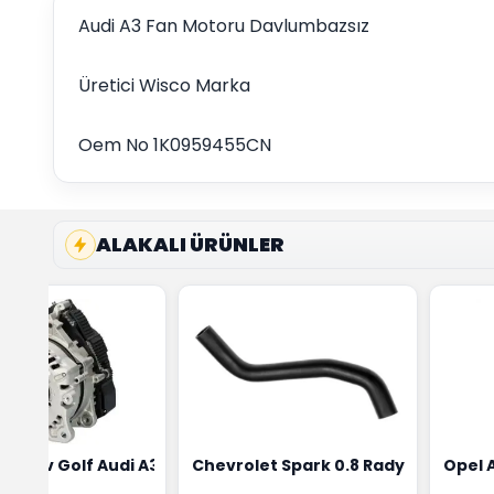
Audi A3 Fan Motoru Davlumbazsız
Üretici Wisco Marka
Oem No 1K0959455CN
ALAKALI ÜRÜNLER
ensörü Bosch Marka 1628HN-0258010081
eon Wv Golf Audi A3 Şarj Alternatörü Valeo Marka 05E9030
Chevrolet Spark 0.8 Radyatör Üst 
Opel 