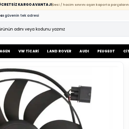
E ÜCRETSİZ KARGO AVANTAJI
Desi / hacim sınırını aşan kaporta parçaların
cı
güvenin tek adresi
AGEN
VW TİCARİ
LAND ROVER
AUDI
PEUGEOT
Cİ