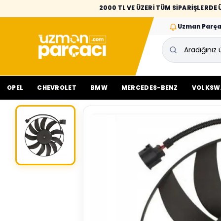
2000 TL VE ÜZERİ TÜM SİPARİŞLERD
Uzman Parça
OPEL
CHEVROLET
BMW
MERCEDES-BENZ
VOLKSW