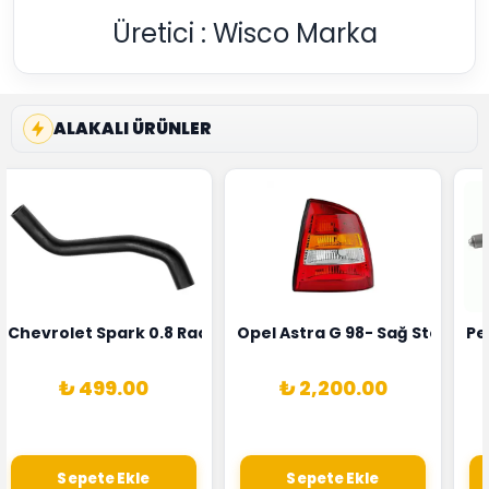
Üretici : Wisco Marka
ALAKALI ÜRÜNLER
rka 1628HN-0258010081
 Şarj Alternatörü Valeo Marka 05E903018G
Chevrolet Spark 0.8 Radyatör Üst Hortumu Rapro Marka 
Opel Astra G 98- Sağ Stop La
Pe
₺ 499.00
₺ 2,200.00
Sepete Ekle
Sepete Ekle