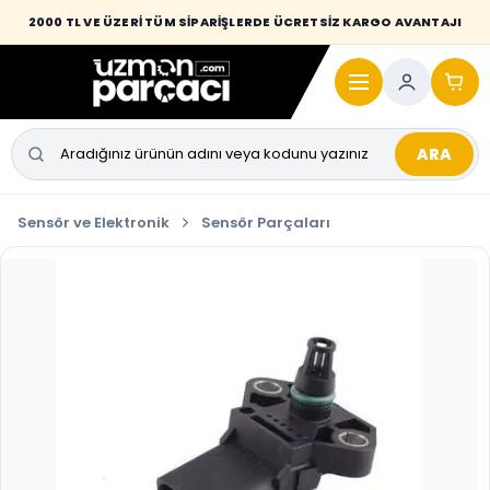
Desi / hacim sınırını aşan kaporta parçalarında taşıma bedeli alıcıya
2000 TL VE ÜZERİ TÜM SİPARİŞLERDE ÜCRETSİZ KARGO AVANTAJI
yansıtılmaktadır.
ARA
Sensör ve Elektronik
Sensör Parçaları