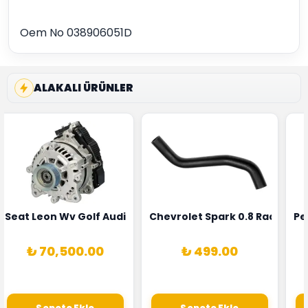
Oem No 038906051D
ALAKALI ÜRÜNLER
5T3
 Oksijen Sensörü Bosch Marka 1628HN-0258010081
Seat Leon Wv Golf Audi A3 Şarj Alternatörü Valeo Marka 
Chevrolet Spark 0.8 Radyatör
Pe
₺ 70,500.00
₺ 499.00