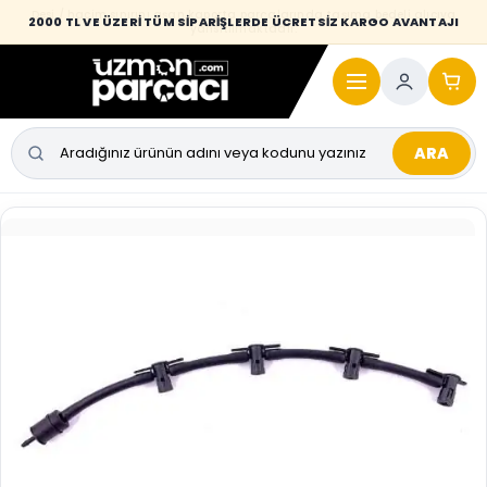
Desi / hacim sınırını aşan kaporta parçalarında taşıma bedeli alıcıya
2000 TL VE ÜZERİ TÜM SİPARİŞLERDE ÜCRETSİZ KARGO AVANTAJI
yansıtılmaktadır.
ARA