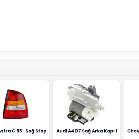
18G
Hortumu Rapro Marka 96591464
Astra G 98- Sağ Stop Lambası Depo Marka 6223020
Audi A4 B7 Sağ Arka Kapı Kilit Mek
Chev