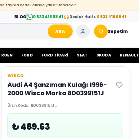
da taşıma bedeli alıcıya yansıtılmaktadır.
BLOG
0 533 418 08 41
Destek Hattı:
0 533 418 08 41
ARA
Sepetim
TROEN
FORD
FORD TİCARİ
SEAT
SKODA
RENAUL
WİSCO
Audi A4 Şanzıman Kulağı 1996-
2000 Wisco Marka 8D0399151J
Ürün Kodu
:
8D0399151J ,.
₺ 489.63