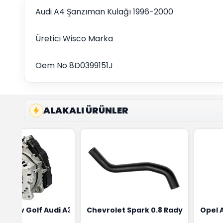
Audi A4 Şanzıman Kulağı 1996-2000
Üretici Wisco Marka
Oem No 8D0399151J
ALAKALI ÜRÜNLER
ensörü Bosch Marka 1628HN-0258010081
eon Wv Golf Audi A3 Şarj Alternatörü Valeo Marka 05E9030
Chevrolet Spark 0.8 Radyatör Üst 
Opel 