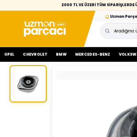
2000 TL VE ÜZERİ TÜM SİPARİŞLERD
Uzman Parça
OPEL
CHEVROLET
BMW
MERCEDES-BENZ
VOLKSW