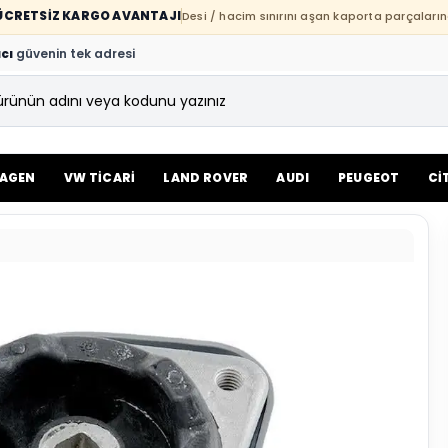
E ÜCRETSİZ KARGO AVANTAJI
Desi / hacim sınırını aşan kaporta parçaların
cı
güvenin tek adresi
AGEN
VW TİCARİ
LAND ROVER
AUDI
PEUGEOT
Cİ